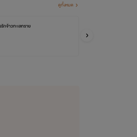
ดูทั้งหมด
รักจ้าวทะเลทราย
หว
กีฏย
อีโรติก