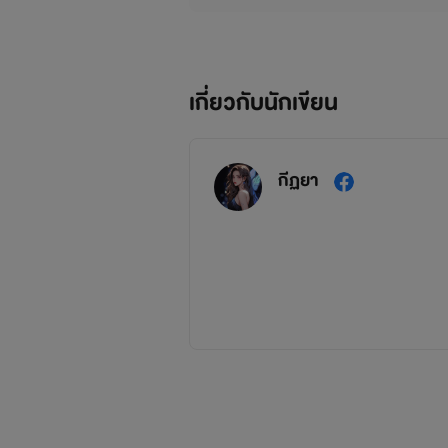
เกี่ยวกับนักเขียน
กีฏยา
นิยายทั้งหมดของกีฏยา