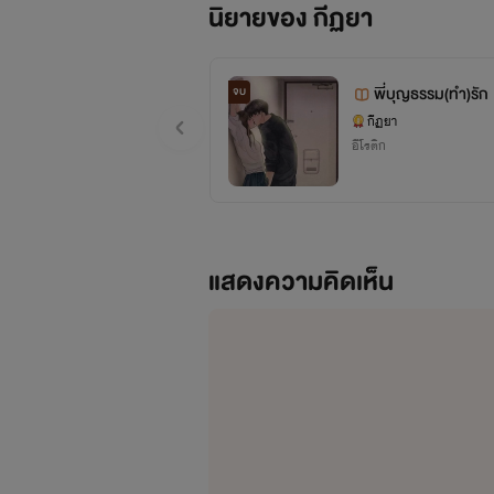
นิยายของ กีฏยา
พี่บุญธรรม(ทำ)รัก
จบ
กีฏยา
อีโรติก
แสดงความคิดเห็น