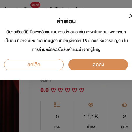
มาใหม่
การ์ตูน
ดรีมแชท
ธัญลิสต์
ค้นหา
คำเตือน
นิยายเรื่องนี้มีเนื้อหาหรือรูปแบบการนำเสนอ เช่น ภาพประกอบ เพศ ภาษา
น้องเมียโปรยรัก (อ่
เป็นต้น ที่อาจไม่เหมาะสมกับผู้อ่านที่อายุต่ำกว่า 18 ปี ควรใช้วิจารณญาน ใน
การอ่านหรือควรได้รับคำแนะนำจากผู้ใหญ่
อก)
ยกเลิก
ตกลง
นักเขียน:
กีฏยา
อีโรติก
0.0
0
17.1K
2
ตอน
เข้าชม
ถูกใจ