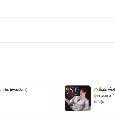
ยมาเฟีย (เพลิงมังกร)
ตื๊อรัก พี่ร
จบ
Bluebell03
รักวัยรุ่น