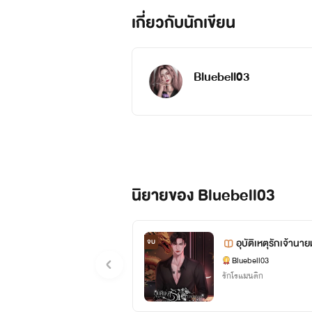
เกี่ยวกับนักเขียน
Bluebell03
นิยายของ Bluebell03
อุบัติเหตุรักเจ้านา
จบ
Bluebell03
รักโรแมนติก