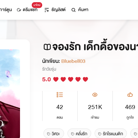
มาใหม่
การ์ตูน
ดรีมแชท
ธัญลิสต์
ค้นหา
จองรัก เด็กดื้อของ
นักเขียน:
Bluebell03
รักวัยรุ่น
5.0
42
251K
469
ตอน
เข้าชม
ถูกใจ
วิศวะ
คลั่งรัก
รักโรแมนติก