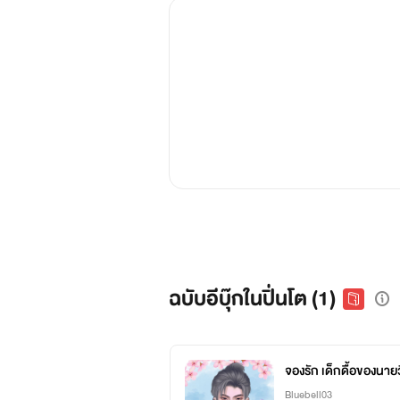
ฉบับอีบุ๊กในปิ่นโต (1)
จองรัก เด็กดื้อของนาย
Bluebell03