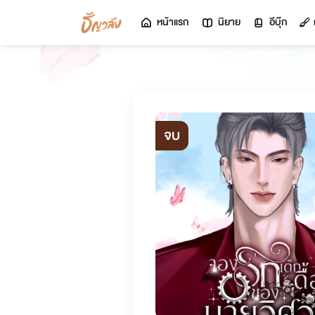
หน้าแรก
นิยาย
อีบุ๊ก
จบ