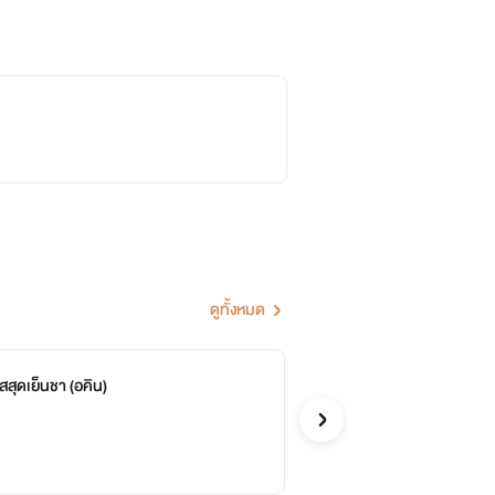
ดูทั้งหมด
หัสสุดเย็นชา (อคิน)
กั
จบ
Blue
รักวัยรุ่