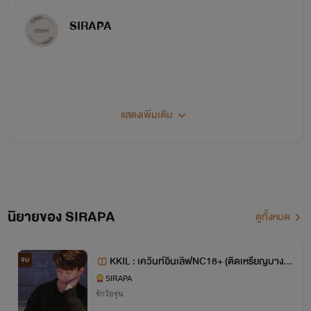
SIRAPA
~♥~＼(*＾▽＾*)／ H E L L O＼(*＾▽＾*)／~♥~
แสดงเพิ่มเติม
สวัสดีค่า ยินดีต้อนรับเข้าสู่โลกนิยายของไรท์นะคะ (♡˙︶˙♡)
หากชื่นชอบผลงานของไรท์ กดติดตามไรท์ด้วยน๊าาา ( ˘ ³˘)♥
นิยายของ SIRAPA
ดูทั้งหมด
~♥~*.:｡ ✿*ﾟ‘ﾟ･✿.｡. *.:｡✿*ﾟ’ﾟ･✿.｡.*.:｡*~♥~
KKIL : เควินท์อินเลิฟNC18+ (ติดเหรียญบางต
จบ
อน)
นิยายเซตแรก [ H.D. หล่อทะลุจอ ]
SIRAPA
รักวัยรุ่น
1. [H.D] อุบัติเหตุรักNC18+ ไกด์-โบว์ (จบแล้ว)