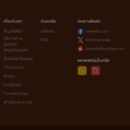
เกี่ยวกับเรา
ช่วยเหลือ
ช่องทางติดต่อ
ธัญวลัยคือ?
บทความ
tunwalai.com
นโยบายการ
FAQ
@webtunwalai
คุ้มครอง
tunwalai@ookbee.com
ข้อมูลส่วนบุคคล
เงื่อนไขและข้อตกลง
แพลตฟอร์มในเครือ
Third-Party
Notice
ดาวน์โหลด
Tunwalai Easy
(สำหรับ Android)