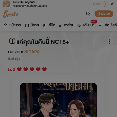
Tunwalai ธัญวลัย
เปิดแอป
เพื่อประสบการณ์ที่ดีกว่าบนมือถือ
เข้าสู่ระบบ
มาใหม่
หน้าแรก
นิยาย
อีบุ๊ก
การ์ตูน
ดรีมแชท
ธัญลิสต์
แค่คุณในคืนนี้ NC18+
นักเขียน:
SIRAPA
รักวัยรุ่น
5.0