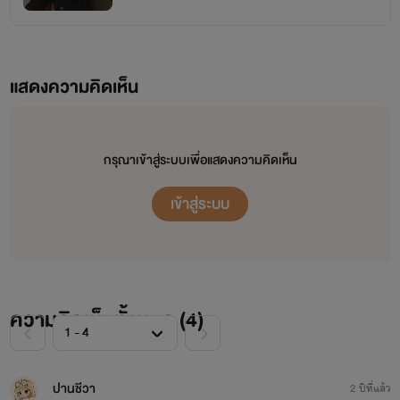
2. [H.D] แฟนปลอมๆNC18+ อาร์ม-น้ำขิง (จบแล้ว)
3. [H.D] ขโมยใจนายหน้านิ่งNC18+ คิม-น้ำอุ่น (จบแล้ว)
แสดงความคิดเห็น
4. [H.D] สะดุดหัวใจนายพี่ว๊ากNC18+ เจมส์-แพรว (จบแล้ว)
นิยายเซตสอง [ ไม่แต่งงาน ]
กรุณาเข้าสู่ระบบเพื่อแสดงความคิดเห็น
1. LOVE YOU MY HUBBY เผลอรักคุณสามี ( กำลังอัพ )
เข้าสู่ระบบ
~♥~*.:｡ ✿*ﾟ‘ﾟ･✿.｡. *.:｡✿*ﾟ’ﾟ･✿.｡.*.:｡*~♥~
ความคิดเห็นทั้งหมด (
4
)
ปานชีวา
2 ปีที่แล้ว
***นิยายทุกเรื่องแต่งขึ้นจากจินตนาการของผู้เขียน ห้ามคัดลอก หรือดัดแปลงนะคะ***