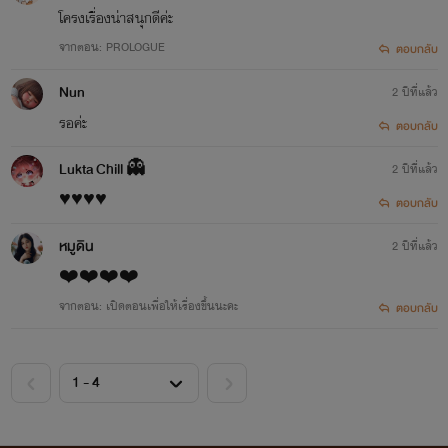
โครงเรื่องน่าสนุกดีค่ะ
จากตอน: PROLOGUE
ตอบกลับ
" อิมเมจตัวละครแต่ละเรื่อง นำมาจากอินเตอร์เน็ต เพื่อเพิ่มอรรถรสให้กับผู้อ่าน บุคคลในภาพ
ไม่มีส่วนเกี่ยวข้องกับเนื้อหานิยาย "
Nun
2 ปีที่แล้ว
รอค่ะ
ตอบกลับ
Lukta Chill 👻
2 ปีที่แล้ว
(･´з`･)*.‘ﾟ･✿.｡. *.:｡✿*ﾟ’ﾟ･✿.｡.*.:(●´з`)♡
♥️♥️♥️♥️
ตอบกลับ
หมูดิน
2 ปีที่แล้ว
ขอบคุณทุกท่านที่ติดตาม และ สนับสนุนไรท์นะคะ
❤️❤️❤️❤️
จากตอน: เปิดตอนเพื่อให้เรื่องขึ้นนะคะ
ตอบกลับ
(灬♥ω♥灬)*...*♥*...*(L(*OεV*)E)♥