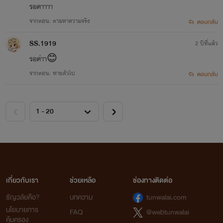
รอคาาาา
จากตอน: ตามหาความจริง
ตอบกลับ
SS.1919
2 ปีที่แล้ว
รอค่าา😊
จากตอน: หายตัวไป
ตอบกลับ
เกี่ยวกับเรา
ช่วยเหลือ
ช่องทางติดต่อ
ธัญวลัยคือ?
บทความ
tunwalai.com
นโยบายการ
FAQ
@webtunwalai
คุ้มครอง