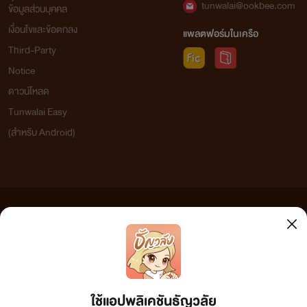
tunwalai@ookbee.com
ข้อมูลส่วนบุคคล
เงื่อนไขและข้อตกลง
แพลตฟอร์มในเครือ
Third-Party
Notice
ดาวน์โหลด
Tunwalai Easy
(สำหรับ Android)
ข้อความที่ท่านได้อ่านจากเว็บไซต์นี้เกิดจากการเขียนโดยสาธารณชนและเผยแพร่โดยอัตโนมัติ ผู้ดูแล
เว็บไซต์แห่งนี้ไม่ได้เห็นด้วยและไม่ขอรับผิดชอบต่อข้อความใดๆ ทั้งสิ้น ดังนั้นผู้อ่านทุกท่านโปรดใช้
วิจารณญาณในการกลั่นกรองด้วยตนเอง และหากท่านพบข้อความใดๆ ที่ขัดต่อกฎหมายและศีลธรรม
กรุณาแจ้งมาที่ tunwalai@ookbee.com เพื่อทีมงานจะได้ดำเนินการในทันที ทั้งนี้ ทางเว็บไซต์ขอสงวน
ลิขสิทธิ์ตามพระราชบัญญัติลิขสิทธิ์ (ฉบับเพิ่มเติม) พ.ศ.2558
ใช้แอปพลิเคชันธัญวลัย