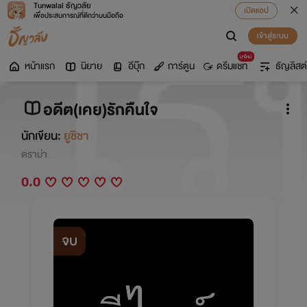
Tunwalai ธัญวลัย
เปิดแอป
เพื่อประสบการณ์ที่ดีกว่าบนมือถือ
เข้าสู่ระบบ
มาใหม่
หน้าแรก
นิยาย
อีบุ๊ก
การ์ตูน
ดรีมแชท
ธัญลิสต์
อดีต(เคย)รักคืนใจ
นักเขียน:
ยูชิชา
ดราม่า
0.0
จบ