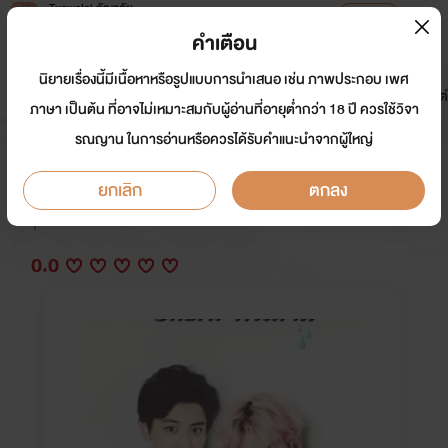
Tunwalai ธัญวลัย
เปิดแอป
เพื่อประสบการณ์ที่ดีกว่าบนมือถือ
คำเตือน
เข้าสู่ระบบ
นิยายเรื่องนี้มีเนื้อหาหรือรูปแบบการนำเสนอ เช่น ภาพประกอบ เพศ
มาใหม่
หน้าแรก
นิยาย
อีบุ๊ก
การ์ตูน
ดรีมแชท
ธัญลิสต์
ภาษา เป็นต้น ที่อาจไม่เหมาะสมกับผู้อ่านที่อายุต่ำกว่า 18 ปี ควรใช้วิจา
รณญาน ในการอ่านหรือควรได้รับคำแนะนำจากผู้ใหญ่
Shark พี่ฉลาม
ยกเลิก
ตกลง
นักเขียน:
อีวา / Eva
Y
0.0