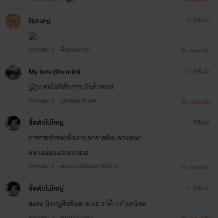
iiiprang
10 ปีที่แล้ว
จากตอน: 5 - พี่ฉลามพาไป...
ตอบกลับ
My love (the mini)
10 ปีที่แล้ว
มาต่อไรท์เร็วๆๆๆ มันค้างงงง
จากตอน: 9 - ฉลามมันเจ้าเล่ห์
ตอบกลับ
จี๊ดตัวไม่ใหญ่
11 ปีที่แล้ว
การกระทำของพี่ฉลามพาร่างพังแตกแหลก
สลายอ่อนระทมระทวย
จากตอน: 6 - หมวยทนได้หมวยยังโอเค
ตอบกลับ
จี๊ดตัวไม่ใหญ่
11 ปีที่แล้ว
แม่คะ ผัวหนูคือพี่ฉลาม อยากได้้้ //กำเดาไหล
จากตอน: 3 - หมวยไม่แต่ง!!!