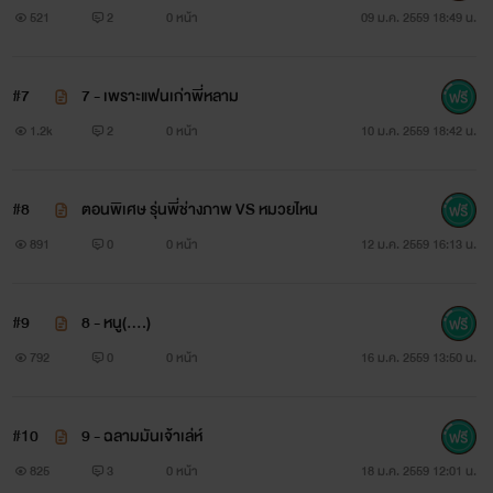
งานนี้อาหมวยคนเล็กของตระกูลบยอนไม่ยอม
521
2
0 หน้า
09 ม.ค. 2559 18:49 น.
ตระกูลปาร์คจึงส่งพี่ฉลามไปเผด็จศึก
#7
7 - เพราะแฟนเก่าพี่หลาม
1.2k
2
0 หน้า
10 ม.ค. 2559 18:42 น.
"น้องหมวยเดินดีๆเดี๋ยวลูกพี่ไหล"
#8
ตอนพิเศษ รุ่นพี่ช่างภาพ VS หมวยไหน
"หมวยไม่มีมดลูก แล้วก็ไม่ได้ท้องด้วย!!!!!"
891
0
0 หน้า
12 ม.ค. 2559 16:13 น.
#9
8 - หนู(....)
792
0
0 หน้า
16 ม.ค. 2559 13:50 น.
#10
9 - ฉลามมันเจ้าเล่ห์
825
3
0 หน้า
18 ม.ค. 2559 12:01 น.