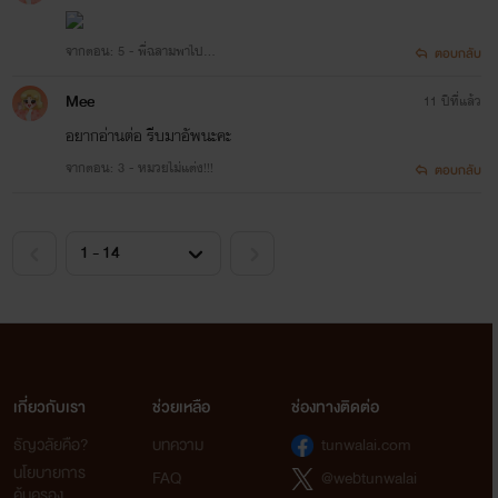
จากตอน: 5 - พี่ฉลามพาไป...
ตอบกลับ
Mee
11 ปีที่แล้ว
อยากอ่านต่อ รีบมาอัพนะคะ
จากตอน: 3 - หมวยไม่แต่ง!!!
ตอบกลับ
จงอิน , ลู่หาน , เซฮุน, จงแด , คยองซู
เกี่ยวกับเรา
ช่วยเหลือ
ช่องทางติดต่อ
ธัญวลัยคือ?
บทความ
tunwalai.com
นโยบายการ
FAQ
@webtunwalai
คุ้มครอง