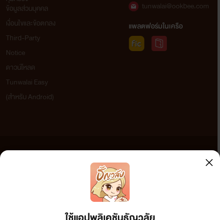
tunwalai@ookbee.com
ข้อมูลส่วนบุคคล
เงื่อนไขและข้อตกลง
แพลตฟอร์มในเครือ
Third-Party
Notice
ดาวน์โหลด
Tunwalai Easy
(สำหรับ Android)
ขอบคุณ trailer น่ารักๆ จาก ติ่งโปรดักชั่น ฮับ
ข้อความที่ท่านได้อ่านจากเว็บไซต์นี้เกิดจากการเขียนโดยสาธารณชนและเผยแพร่โดยอัตโนมัติ ผู้ดูแล
เว็บไซต์แห่งนี้ไม่ได้เห็นด้วยและไม่ขอรับผิดชอบต่อข้อความใดๆ ทั้งสิ้น ดังนั้นผู้อ่านทุกท่านโปรดใช้
วิจารณญาณในการกลั่นกรองด้วยตนเอง และหากท่านพบข้อความใดๆ ที่ขัดต่อกฎหมายและศีลธรรม
กรุณาแจ้งมาที่ tunwalai@ookbee.com เพื่อทีมงานจะได้ดำเนินการในทันที ทั้งนี้ ทางเว็บไซต์ขอสงวน
ลิขสิทธิ์ตามพระราชบัญญัติลิขสิทธิ์ (ฉบับเพิ่มเติม) พ.ศ.2558
ใช้แอปพลิเคชันธัญวลัย