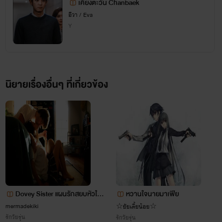
เคียงตะวัน Chanbaek
อีวา / Eva
Y
นิยายเรื่องอื่นๆ ที่เกี่ยวข้อง
Dovey Sister แผนรักสยบหัวใจ
หวานใจนายมาเฟีย
(พี่) สาวจอมเชิด
mermadekiki
☆ยัยเตี้ยน้อย☆
รักวัยรุ่น
รักวัยรุ่น