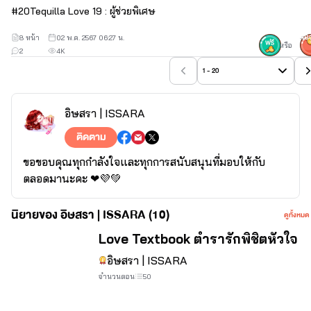
#
20
Tequilla Love 19 : ผู้ช่วยพิเศษ
8 หน้า
02 พ.ค. 2567 06:27 น.
40
หรือ
2
4K
1 - 20
อิษสรา | ISSARA
ติดตาม
ขอขอบคุณทุกกำลังใจและทุกการสนับสนุนที่มอบให้กับ
ตลอดมานะคะ ❤💜💚
นิยายของ อิษสรา | ISSARA (10)
ดูทั้งหมด
จบ
Love Textbook ตำรารักพิชิตหัวใจ
อิษสรา | ISSARA
จำนวนตอน
50