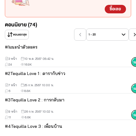
เธอทำตามคำขอของเพื่อน 
ซื้อเลย
เขาทำตามความรู้สึกของตัวเอง
ตอนนิยาย (74)
🌹
ตอนแรกสุด
1 - 20
เขา - ทำอะไรตรงกันข้ามกับสิ่งที่อยู่ในใจ ส่งผลให้อีกฝ่ายเข้าใจว่าเขาไม่
ชอบ ความลับในเรื่องราวที่ผ่านมามีแค่ตัวเองที่รู้
#
1
แนะนำตัวละคร
ไม่ชอบบริหารงาน แต่ยอมเรียนบริหารเพื่อกลับมาดูแลงานของที่บ้าน 
ซึ่งมันเกี่ยวข้องในส่วนของเพื่อนพี่ชายโดยตรง 
3 หน้า
10 พ.ค. 2567 08:42 น.
24
16.9K
ไทป์หมาเด็ก ที่เป็นแค่กับพี่สาวคนเดียว
#
2
Tequilla Love 1 : ดารากับข่าว
🌹
7 หน้า
25 ก.พ. 2567 10:00 น.
เธอ - รู้ตัวดีว่าน้องชายของเพื่อนไม่ได้ชอบตัวเองเท่าไหร่ พยายามถอย
6
8.8K
ห่าง แต่เพราะคำขอของเพื่อนทำให้เธอต้องพาตัวเองเข้าไปใกล้ชิดเขา
#
3
Tequilla Love 2 : การกลับมา
มากขึ้นกว่าเดิม 
9 หน้า
26 ก.พ. 2567 10:02 น.
คู่กัดวัยเด็กที่หายไปเรียนต่อถึง 2 ปี การกลับมาครั้งนี้ทำให้รู้สึกถึงบาง
11
6.6K
อย่างที่แปลกไป ความปากร้ายเพิ่มขึ้นกว่าเดิม 
#
4
Tequilla Love 3 : เพื่อนบ้าน
แต่การกระทำที่เกิดขึ้นระหว่างเขาและเธอ พาชวนให้สับสน