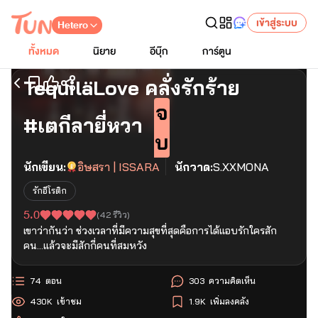
เข้าสู่ระบบ
Hetero
ทั้งหมด
นิยาย
อีบุ๊ก
การ์ตูน
TequilaLove คลั่งรักร้าย
เริ่มอ่านตอนแรก
จ
#เตกีลายี่หวา
บ
นักเขียน:
อิษสรา | ISSARA
นักวาด:
S.XXMONA
รักอีโรติก
5.0
(
42
รีวิว)
เขาว่ากันว่า ช่วงเวลาที่มีความสุขที่สุดคือการได้แอบรักใครสัก
คน…แล้วจะมีสักกี่คนที่สมหวัง
74
ตอน
303
ความคิดเห็น
430K
เข้าชม
1.9K
เพิ่มลงคลัง