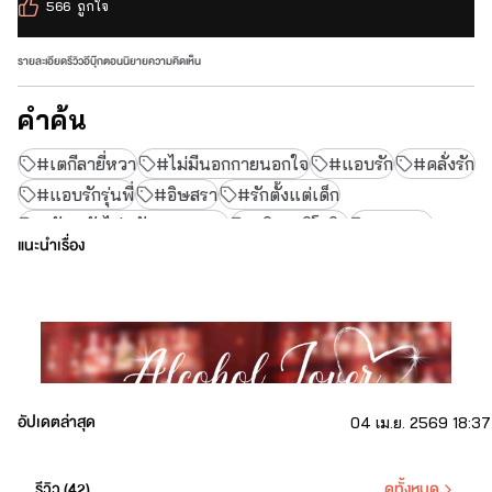
566
ถูกใจ
รายละเอียด
รีวิว
อีบุ๊ก
ตอนนิยาย
ความคิดเห็น
คำค้น
#เตกีลายี่หวา
#ไม่มีนอกกายนอกใจ
#แอบรัก
#คลั่งรัก
#แอบรักรุ่นพี่
#อิษสรา
#รักตั้งแต่เด็ก
#ธัญวลัยไม่สนับสนุนปกAI
#นิยายอิโรติก
#NC18+
แนะนำเรื่อง
#Tequilaloveคลั่งรักร้าย
อัปเดตล่าสุด
04 เม.ย. 2569 18:37
รีวิว (
42
)
ดูทั้งหมด