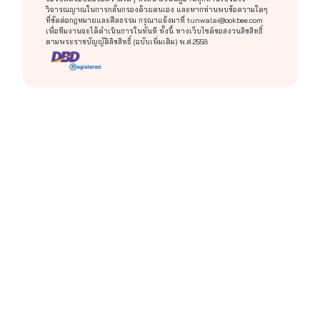
วิจารณญาณในการกลั่นกรองด้วยตนเอง และหากท่านพบข้อความใดๆ
ที่ขัดต่อกฎหมายและศีลธรรม กรุณาแจ้งมาที่
tunwalai@ookbee.com
เพื่อทีมงานจะได้ดำเนินการในทันที ทั้งนี้ ทางเว็บไซต์ขอสงวนลิขสิทธิ์
ตามพระราชบัญญัติลิขสิทธิ์ (ฉบับเพิ่มเติม) พ.ศ.2558