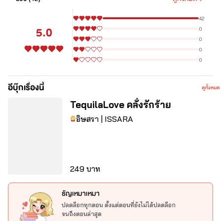
42
5.0
0
0
0
0
อีบุ๊กเรื่องนี้
ดูทั้งหมด
TequilaLove คลั่งรักร้าย
อิษสรา | ISSARA
นิยายเรื่องนี้เป็นการเขียนเซตร่วมกันครั้งแรก
ของ อิษสรา กับไรท์เดย์ไลลานะคะ สนับสนุน
เราทั้งสองคนได้ทั้งแบบE-Bookและรายตอน 
🙏❤️
249 บาท
ธัญเหมาเหมา
🌹
ปลดล็อกทุกตอน ตั้งแต่ตอนที่ยังไม่ได้ปลดล็อก
เมื่อทั้ง 2 คนต้องมาทำงานร่วมกัน 
จนถึงตอนล่าสุด