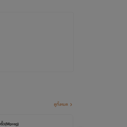
ดูทั้งหมด
ามรั้ว(Mpreg)
มา
จบ