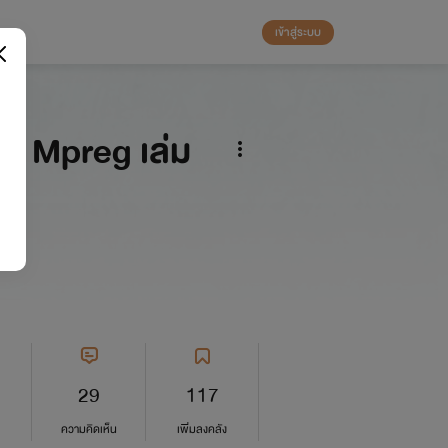
เข้าสู่ระบบ
รัก Mpreg เล่ม
29
117
ความคิดเห็น
เพิ่มลงคลัง