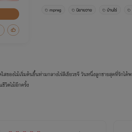
mpreg
นิยายวาย
บ้านไร่
ดใสของไม้เริ่มต้นขึ้นท่ามกลางไร่สีเขียวขจี วันหนึ่งลูกชายสุดที่รักไ
ีวิตไม้อีกครั้ง