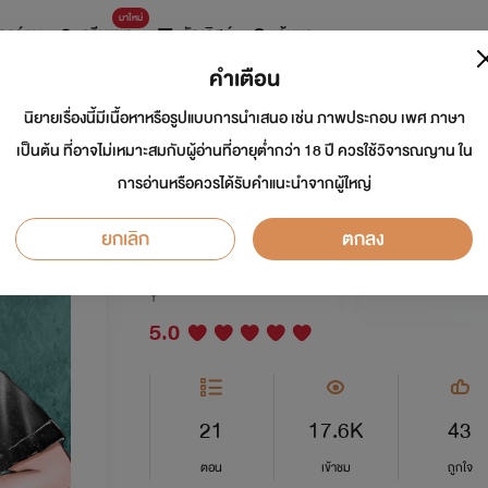
มาใหม่
การ์ตูน
ดรีมแชท
ธัญลิสต์
ค้นหา
คำเตือน
นิยายเรื่องนี้มีเนื้อหาหรือรูปแบบการนำเสนอ เช่น ภาพประกอบ เพศ ภาษา
ภรรยาที่มาเฟีย(ไม่)
เป็นต้น ที่อาจไม่เหมาะสมกับผู้อ่านที่อายุต่ำกว่า 18 ปี ควรใช้วิจารณญาน ใน
การอ่านหรือควรได้รับคำแนะนำจากผู้ใหญ่
2
ยกเลิก
ตกลง
นักเขียน:
ไมเลอร์
Y
5.0
21
17.6K
43
ตอน
เข้าชม
ถูกใจ