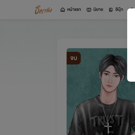
หน้าแรก
นิยาย
อีบุ๊ก
จบ