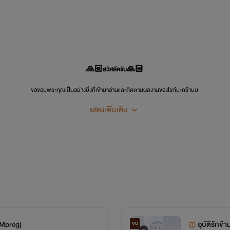
🙏🏻สวัสดีครับ🙏🏻
ขอขอบพระคุณเป็นอย่างยิ่งที่เข้ามาอ่านและติดตามผลงานของไรท์นะคร้าบบ
แสดงเพิ่มเติม
❤️❤️❤️❤️❤️❤️
ขอฝากนักเขียนคนนี้ไว้ในอ้อมอกอ้อมใจด้วยนะคร้าบบบ
Facebook Page :MilerStory
ฟังนิยายเสียงได้ที่ช่องยูทูป : MiroStory
ก (Mpreg)
อุบัติรักข้
จบ