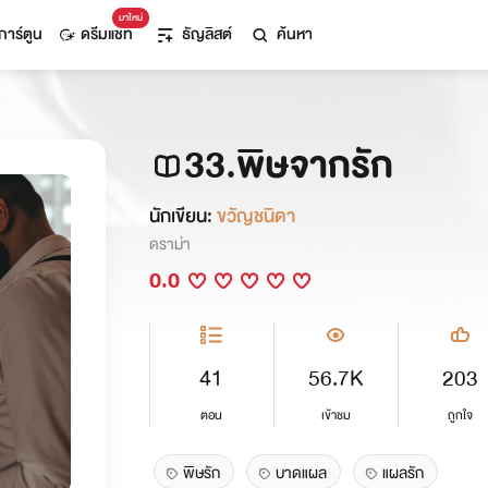
มาใหม่
การ์ตูน
ดรีมแชท
ธัญลิสต์
ค้นหา
33.พิษจากรัก
นักเขียน:
ขวัญชนิดา
ดราม่า
0.0
41
56.7K
203
ตอน
เข้าชม
ถูกใจ
พิษรัก
บาดแผล
แผลรัก