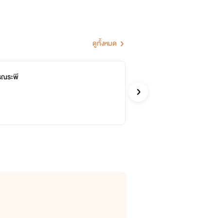
ดูทั้งหมด
รรณระพี
35
จบ
ขวัญ
รักโรแ