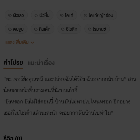
ผัวเลว
ผัวหื่น
โคแก่
โคแก่หญ้าอ่อน
ตบจูบ
กินเด็ก
อีโรติก
โรมานซ์
แสดงเพิ่มเติม
ดรามา
ผัวคนสวย
ผัวถ่อย
ผัวเถื่อน
ซาตาน
มาเฟีย
คำโปรย
แนะนำเรื่อง
“พะ..พอรึยังคุณหมี และปล่อยฉันได้รึยัง ฉันอยากกลับบ้าน” สาว
น้อยเงยหน้าขึ้นถามคนที่นั่งบนเก้าอี้
“ยังหรอก ยังไม่ใช่ตอนนี้ บ้านมันไม่หายไปไหนหรอก อีกอย่าง
เธอก็ไม่ใช่เด็กแล้วนะคะน้า จะอยากกลับบ้านไปทำไม"
รีวิว (0)