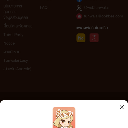
นโยบายการ
FAQ
@webtunwalai
คุ้มครอง
tunwalai@ookbee.com
ข้อมูลส่วนบุคคล
เงื่อนไขและข้อตกลง
แพลตฟอร์มในเครือ
Third-Party
Notice
ดาวน์โหลด
Tunwalai Easy
(สำหรับ Android)
ข้อความที่ท่านได้อ่านจากเว็บไซต์นี้เกิดจากการเขียนโดยสาธารณชนและเผยแพร่โดยอัตโนมัติ ผู้ดูแล
เว็บไซต์แห่งนี้ไม่ได้เห็นด้วยและไม่ขอรับผิดชอบต่อข้อความใดๆ ทั้งสิ้น ดังนั้นผู้อ่านทุกท่านโปรดใช้
วิจารณญาณในการกลั่นกรองด้วยตนเอง และหากท่านพบข้อความใดๆ ที่ขัดต่อกฎหมายและศีลธรรม
กรุณาแจ้งมาที่ tunwalai@ookbee.com เพื่อทีมงานจะได้ดำเนินการในทันที ทั้งนี้ ทางเว็บไซต์ขอสงวน
ลิขสิทธิ์ตามพระราชบัญญัติลิขสิทธิ์ (ฉบับเพิ่มเติม) พ.ศ.2558