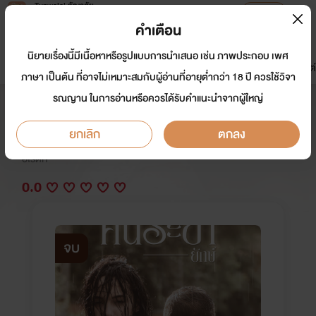
Tunwalai ธัญวลัย
เปิดแอป
เพื่อประสบการณ์ที่ดีกว่าบนมือถือ
คำเตือน
เข้าสู่ระบบ
นิยายเรื่องนี้มีเนื้อหาหรือรูปแบบการนำเสนอ เช่น ภาพประกอบ เพศ
มาใหม่
หน้าแรก
นิยาย
อีบุ๊ก
การ์ตูน
ดรีมแชท
ธัญลิสต์
ภาษา เป็นต้น ที่อาจไม่เหมาะสมกับผู้อ่านที่อายุต่ำกว่า 18 ปี ควรใช้วิจา
รณญาน ในการอ่านหรือควรได้รับคำแนะนำจากผู้ใหญ่
คนระยำ
ยกเลิก
ตกลง
นักเขียน:
ณิการ์
อีโรติก
0.0
จบ