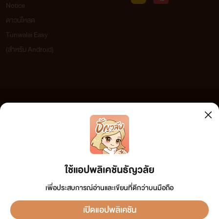
Notice
ดาวน์โหลด
Tunwalai Easy
(สำหรับ Android)
ข้อความที่ท่านได้อ่านจากเว็บไซต์นี้เกิดจากการเขียนโดยสาธารณชนและเผยแพร่โดยอัตโนมัติ ผู้ดูแล
เว็บไซต์แห่งนี้ไม่ได้เห็นด้วยและไม่ขอรับผิดชอบต่อข้อความใดๆ ทั้งสิ้น ดังนั้นผู้อ่านทุกท่านโปรดใช้
วิจารณญาณในการกลั่นกรองด้วยตนเอง และหากท่านพบข้อความใดๆ ที่ขัดต่อกฎหมายและศีลธรรม
กรุณาแจ้งมาที่ tunwalai@ookbee.com เพื่อทีมงานจะได้ดำเนินการในทันที ทั้งนี้ ทางเว็บไซต์ขอสงวน
ลิขสิทธิ์ตามพระราชบัญญัติลิขสิทธิ์ (ฉบับเพิ่มเติม) พ.ศ.2558
ใช้แอปพลิเคชันธัญวลัย
เพื่อประสบการณ์อ่านและเขียนที่ดีกว่าบนมือถือ
เปิดแอปพลิเคชัน