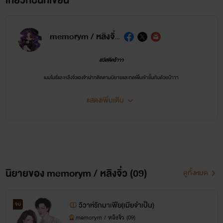
เกี่ยวกับนักเขียน
memorym / หลิงจิ่ว (09)
สวัสดีคร้าาา
เมมโมรี่และหลิงจิ่วเองจ้าฝากติดตามนิยายและกดเพิ่มเข้าชั้นกันด้วยน๊าาา
ช่องทางการติดตาม
แสดงเพิ่มเติม
fb page : memorym/หลิงจิ่ว นักเขียน
ฟินกับคลิปและภาพประกอบเพิ่มเติมได้ทาง
TIKTOK @memorym12
ติดตามงานได้ทุกช่องทางค่ะ
นิยายของ memorym / หลิงจิ่ว (09)
ดูทั้งหมด
ค้นหานิยายของไรท์ไม่เจอ
ไปที่ตั้งค่าและกดแสดงปก AI นะคะ เนื่องจากภาพปกบางภาพของไรท์ใช้ปก AI และปกวาด
วิวาห์รักมาเฟีย(เมียจำเป็น)
จบ
*ฝากถึงบุคคลที่ขยันกดรายงาน ถ้าคุณมีปัญหากับเราทักมาคุยกันค่ะ หลิงจิ่วไม่เคยมีปัญหากับใคร
memorym / หลิงจิ่ว (09)