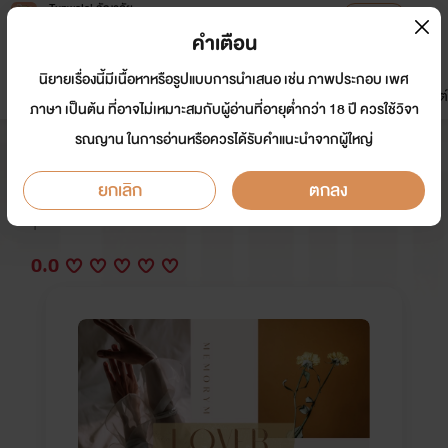
Tunwalai ธัญวลัย
เปิดแอป
เพื่อประสบการณ์ที่ดีกว่าบนมือถือ
คำเตือน
เข้าสู่ระบบ
นิยายเรื่องนี้มีเนื้อหาหรือรูปแบบการนำเสนอ เช่น ภาพประกอบ เพศ
มาใหม่
หน้าแรก
นิยาย
อีบุ๊ก
การ์ตูน
ดรีมแชท
ธัญลิสต์
ภาษา เป็นต้น ที่อาจไม่เหมาะสมกับผู้อ่านที่อายุต่ำกว่า 18 ปี ควรใช้วิจา
รณญาน ในการอ่านหรือควรได้รับคำแนะนำจากผู้ใหญ่
Lover เป็นเมียพี่ต้องอึดและถึกทน
ยกเลิก
ตกลง
นักเขียน:
memorym / หลิงจิ่ว (09)
Y
0.0