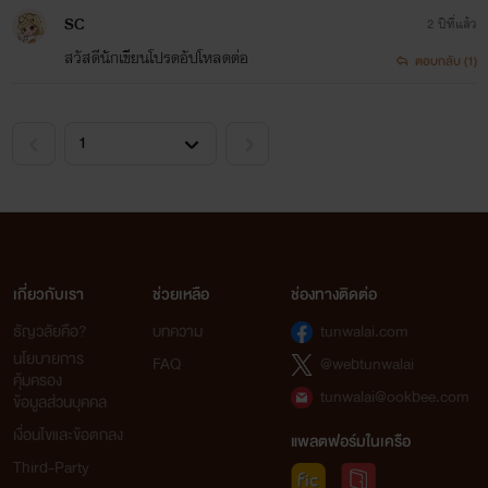
SC
2 ปีที่แล้ว
สวัสดีนักเขียนโปรดอัปโหลดต่อ
ตอบกลับ (1)
เกี่ยวกับเรา
ช่วยเหลือ
ช่องทางติดต่อ
ธัญวลัยคือ?
บทความ
tunwalai.com
นโยบายการ
FAQ
@webtunwalai
คุ้มครอง
tunwalai@ookbee.com
ข้อมูลส่วนบุคคล
เงื่อนไขและข้อตกลง
แพลตฟอร์มในเครือ
Third-Party