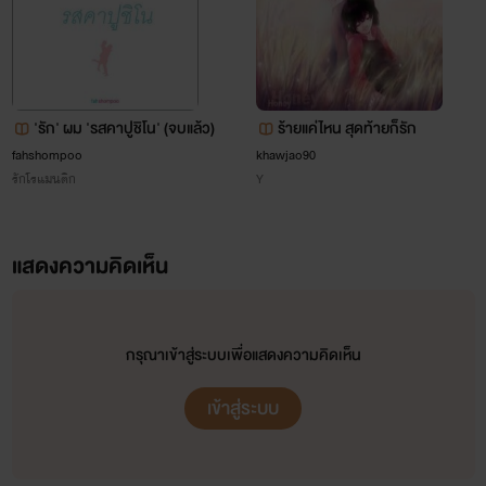
'รัก' ผม 'รสคาปูชิโน' (จบแล้ว)
ร้ายแค่ไหน สุดท้ายก็รัก
fahshompoo
khawjao90
รักโรแมนติก
Y
แสดงความคิดเห็น
กรุณาเข้าสู่ระบบเพื่อแสดงความคิดเห็น
เข้าสู่ระบบ