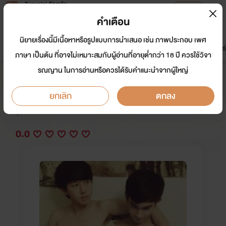
Tunwalai ธัญวลัย
เปิดแอป
เพื่อประสบการณ์ที่ดีกว่าบนมือถือ
คำเตือน
เข้าสู่ระบบ
นิยายเรื่องนี้มีเนื้อหาหรือรูปแบบการนำเสนอ เช่น ภาพประกอบ เพศ
มาใหม่
หน้าแรก
นิยาย
อีบุ๊ก
การ์ตูน
ดรีมแชท
ธัญลิสต์
ภาษา เป็นต้น ที่อาจไม่เหมาะสมกับผู้อ่านที่อายุต่ำกว่า 18 ปี ควรใช้วิจา
รณญาน ในการอ่านหรือควรได้รับคำแนะนำจากผู้ใหญ่
Club Fatto เรื่องสั้น
ยกเลิก
ตกลง
นักเขียน:
อ้วน
Y
0.0