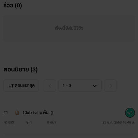
รีวิว (0)
เรื่องนี้ยังไม่มีรีวิว
ขอบคุณครับบบบบบ
ตอนนิยาย (
3
)
อิมเมจไม่มีส่วนเกี่ยวข้องใดๆกับเนื้อหา ขออณุญาติเจ้าของ
ตอนแรกสุด
ภาพค้าบบบบ
#1
Club Fatto ต้น-ภู
893
1
0 หน้า
29 ธ.ค. 2558 16:46 น.