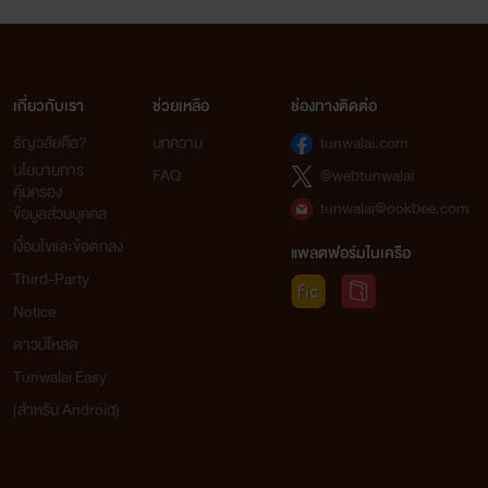
เกี่ยวกับเรา
ช่วยเหลือ
ช่องทางติดต่อ
ธัญวลัยคือ?
บทความ
tunwalai.com
นโยบายการ
FAQ
@webtunwalai
คุ้มครอง
tunwalai@ookbee.com
ข้อมูลส่วนบุคคล
เงื่อนไขและข้อตกลง
แพลตฟอร์มในเครือ
Third-Party
Notice
ดาวน์โหลด
Tunwalai Easy
(สำหรับ Android)