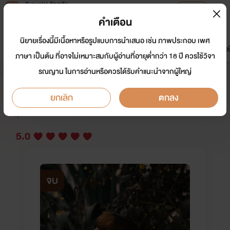
Tunwalai ธัญวลัย
เปิดแอป
เพื่อประสบการณ์ที่ดีกว่าบนมือถือ
คำเตือน
เข้าสู่ระบบ
นิยายเรื่องนี้มีเนื้อหาหรือรูปแบบการนำเสนอ เช่น ภาพประกอบ เพศ
มาใหม่
หน้าแรก
นิยาย
อีบุ๊ก
การ์ตูน
ดรีมแชท
ธัญลิสต์
ภาษา เป็นต้น ที่อาจไม่เหมาะสมกับผู้อ่านที่อายุต่ำกว่า 18 ปี ควรใช้วิจา
รณญาน ในการอ่านหรือควรได้รับคำแนะนำจากผู้ใหญ่
กว่าจะรู้ว่าท้อง MPREG
ยกเลิก
ตกลง
นักเขียน:
keemmi
Y
5.0
จบ