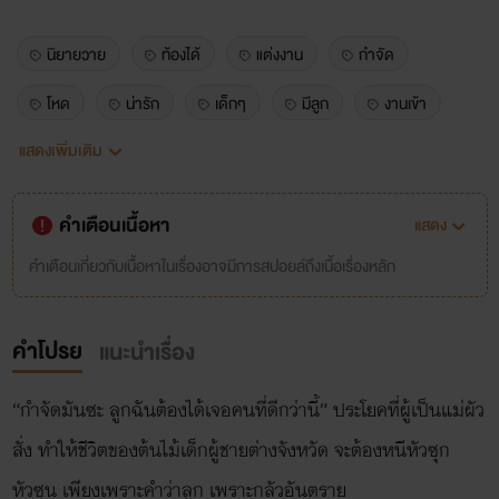
นิยายวาย
ท้องได้
แต่งงาน
กำจัด
โหด
น่ารัก
เด็กๆ
มีลูก
งานเข้า
แสดงเพิ่มเติม
หนี
แม่ผัว
keemmi
คำเตือนเนื้อหา
แสดง
คำเตือนเกี่ยวกับเนื้อหาในเรื่องอาจมีการสปอยล์ถึงเนื้อเรื่องหลัก
คำโปรย
แนะนำเรื่อง
“กำจัดมันซะ ลูกฉันต้องได้เจอคนที่ดีกว่านี้” ประโยคที่ผู้เป็นแม่ผัว
สั่ง ทำให้ชีวิตของต้นไม้เด็กผู้ชายต่างจังหวัด จะต้องหนีหัวซุก
หัวซุน เพียงเพราะคำว่าลูก เพราะกลัวอันตราย