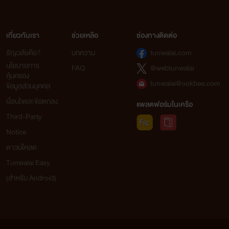
เกี่ยวกับเรา
ช่วยเหลือ
ช่องทางติดต่อ
ธัญวลัยคือ?
บทความ
tunwalai.com
นโยบายการ
FAQ
@webtunwalai
คุ้มครอง
tunwalai@ookbee.com
ข้อมูลส่วนบุคคล
เงื่อนไขและข้อตกลง
แพลตฟอร์มในเครือ
Third-Party
Notice
ดาวน์โหลด
Tunwalai Easy
(สำหรับ Android)