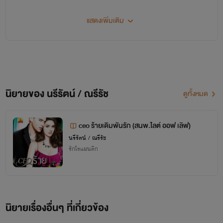
แสดงเพิ่มเติม
พันธนาการร้าย
นรีรัตน์
www.mebmarket.com
นิยายของ นรีรัตน์ / ณรีรัช
ดูทั้งหมด
...สองปีเต็มๆ ที่เธอหนีหายไปจากเขา... และเป็นสองปีเต็มๆ
ที่เขาต้องอยู่อย่างทุกทรมานใจ แต่แล้ววันหนึ่ง เขาก็เจอเธอแต่
ceo ร้ายเดิมพันรัก (สนพ.ไลต์ ออฟ เลิฟ)
ว่า...เธอมาพร้อมกับเด็กชายตัวน้อย ...
นรีรัตน์ / ณรีรัช
รักโรแมนติก
นรีรัตน์ / ณรีรัช
ติดตามข่าวสารและการอัพนิยายได้ที่เพจเลยนะคะ
^^
นิยายเรื่องอื่นๆ ที่เกี่ยวข้อง
นรีรัตน์