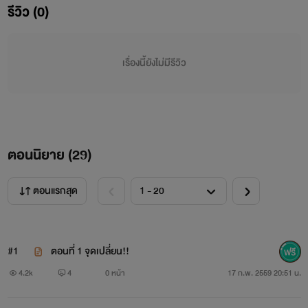
รีวิว (0)
เรื่องนี้ยังไม่มีรีวิว
ตอนนิยาย (
29
)
ตอนแรกสุด
...สองปีเต็มๆที่เธอหนีหายไปจากเขาและเป็นสองปีเต็มๆที่
เขาต้องอยู่อย่างทุกทรมานใจแต่แล้ววันนึงเขาก็เจอเธอแต่ว่าเธอ
กลับมากับเด็กชายตัวน้อยที่หน้าตาคลายคลึงกับเขานี่สิ! ปัญหา
#1
ตอนที่ 1 จุดเปลี่ยน!!
ใหญ่ล่ะ!!...
4.2k
4
0 หน้า
17 ก.พ. 2559 20:51 น.