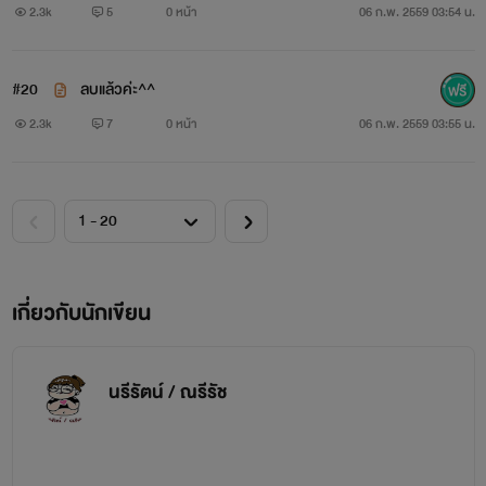
2.3k
5
0 หน้า
06 ก.พ. 2559 03:54 น.
#20
ลบแล้วค่ะ^^
2.3k
7
0 หน้า
06 ก.พ. 2559 03:55 น.
พันธนาการร้าย
นรีรัตน์
www.mebmarket.com
เกี่ยวกับนักเขียน
...สองปีเต็มๆ ที่เธอหนีหายไปจากเขา... และเป็นสองปีเต็มๆ
นรีรัตน์ / ณรีรัช
ที่เขาต้องอยู่อย่างทุกทรมานใจ แต่แล้ววันหนึ่ง เขาก็เจอเธอแต่
ว่า...เธอมาพร้อมกับเด็กชายตัวน้อย ...