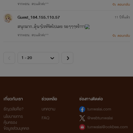
จากตอน: ลบแล้วค่ะ^^
ตอบกลับ
Guest_184.155.110.57
11 ปีที่แล้ว
สนุกมาก..ลุ้นๆไรท์จัดไปเลย รอๆๆๆจร้าาา
จากตอน: ลบแล้วค่ะ^^
ตอบกลับ
เกี่ยวกับเรา
ช่วยเหลือ
ช่องทางติดต่อ
ธัญวลัยคือ?
บทความ
tunwalai.com
นโยบายการ
FAQ
@webtunwalai
คุ้มครอง
tunwalai@ookbee.com
ข้อมูลส่วนบุคคล