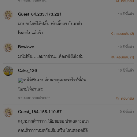
จากตอน: ลบแล้วค่ะ^^
ตอบกลับ
อีบุ๊คนิยายได้ที่
meb,
Guest_64.233.173.221
10 ปีที่แล้ว
ebooks.in.th, hytexth
มาบอกไรท์ให้ปลื้ม พ่อเลี้ยงฯ กับมาช่า
โหลดไปแล้วจ้า...
ตอบกลับ (2)
ookbee
และซื้ออ่านหน้าเว็บ
Bowlove
10 ปีที่แล้ว
ที่
NiyayRak
จ้าาา
มาไม่ทัน.....อยากอ่าน...ต้องทไยังไงค่ะ
ตอบกลับ (1)
Cake_126
10 ปีที่แล้ว
จบได้ฟินมากค่ะ ขอบคุณนะค่ะไรท์ที่อัพ
นิยายให้อ่านค่ะ
จากตอน: ลบแล้วค่ะ^^
ตอบกลับ
Guest_184.155.110.57
10 ปีที่แล้ว
สนุกมากค้าาาาาา..โอ๊ยยยยย น่าสงสารอนา
คอนด้าาาาาหมดกันเฮียเควิน โดนตลอดอิอิ