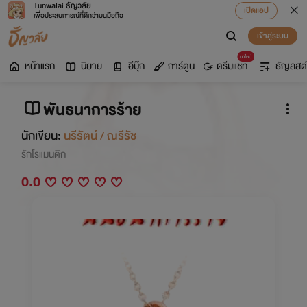
Tunwalai ธัญวลัย
เปิดแอป
เพื่อประสบการณ์ที่ดีกว่าบนมือถือ
เข้าสู่ระบบ
มาใหม่
หน้าแรก
นิยาย
อีบุ๊ก
การ์ตูน
ดรีมแชท
ธัญลิสต์
พันธนาการร้าย
นักเขียน:
นรีรัตน์ / ณรีรัช
รักโรแมนติก
0.0