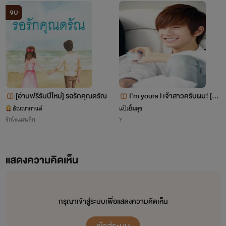
จบ
นรีรัตน์
[อ่านฟรีรับปีใหม่] รอรักคุณดรัณ
I'm yours l เจ้าสาวครับผม! [Ya
oi]
อัณณากานต์
แป๊ะยิ้มคุง
คำสั่งรักจอมอิทธิพล สนพ.อิน
รักโรแมนติก
Y
เลิฟ CEOร้ายเดิมพันรัก ,
ภรรยาไร้เดียงสา สนพ.ไลต์
แสดงความคิดเห็น
ออฟ เลิฟ
กรุณาเข้าสู่ระบบเพื่อแสดงความคิดเห็น