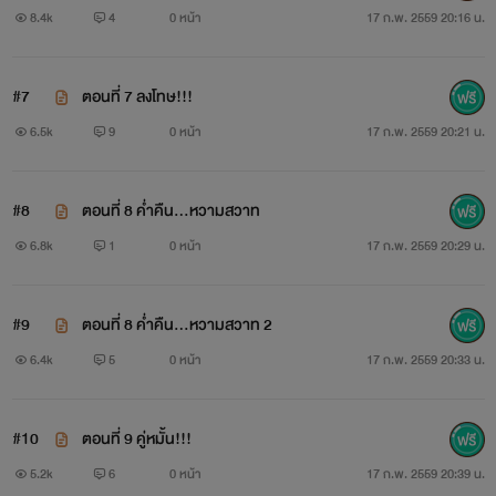
8.4k
4
0 หน้า
17 ก.พ. 2559 20:16 น.
#7
ตอนที่ 7 ลงโทษ!!!
6.5k
9
0 หน้า
17 ก.พ. 2559 20:21 น.
#8
ตอนที่ 8 ค่ำคืน...หวามสวาท
6.8k
1
0 หน้า
17 ก.พ. 2559 20:29 น.
เขา
... ราชสีห์ใหญ่ของอเมริกาใต้ เขาเด็ดขาด เผด็จการและ
#9
ตอนที่ 8 ค่ำคืน...หวามสวาท 2
เอาแต่ใจ แถมยังเป็นนักรักผู้เก่งกาจชนิดที่หาตัวจับได้ยาก แต่
6.4k
5
0 หน้า
17 ก.พ. 2559 20:33 น.
แล้วเขากลับถูกใจแม่สาวเลสเบียนคนสวยเขาน่ะสิ แถมยังเป็น
ลูกสาวของลูกหนี้รายใหญ่ของเขาซะด้วย เล่ห์เหลี่ยมและคำขู่จึง
#10
ตอนที่ 9 คู่หมั้น!!!
ต้องถูกงัดขึ้นมาใช้เพื่อบังคับให้เธอเป็นผู้หญิงของเขา!!!
5.2k
6
0 หน้า
17 ก.พ. 2559 20:39 น.