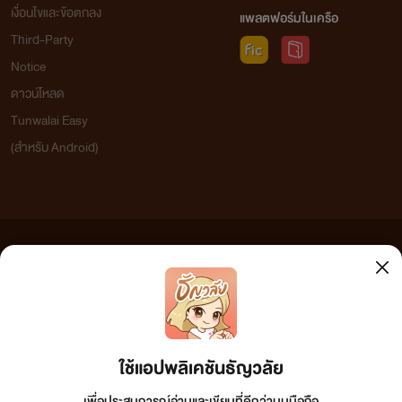
เงื่อนไขและข้อตกลง
แพลตฟอร์มในเครือ
Third-Party
Notice
ดาวน์โหลด
Tunwalai Easy
(สำหรับ Android)
ข้อความที่ท่านได้อ่านจากเว็บไซต์นี้เกิดจากการเขียนโดยสาธารณชนและเผยแพร่โดยอัตโนมัติ ผู้ดูแล
เว็บไซต์แห่งนี้ไม่ได้เห็นด้วยและไม่ขอรับผิดชอบต่อข้อความใดๆ ทั้งสิ้น ดังนั้นผู้อ่านทุกท่านโปรดใช้
วิจารณญาณในการกลั่นกรองด้วยตนเอง และหากท่านพบข้อความใดๆ ที่ขัดต่อกฎหมายและศีลธรรม
กรุณาแจ้งมาที่ tunwalai@ookbee.com เพื่อทีมงานจะได้ดำเนินการในทันที ทั้งนี้ ทางเว็บไซต์ขอสงวน
ลิขสิทธิ์ตามพระราชบัญญัติลิขสิทธิ์ (ฉบับเพิ่มเติม) พ.ศ.2558
ใช้แอปพลิเคชันธัญวลัย
เพื่อประสบการณ์อ่านและเขียนที่ดีกว่าบนมือถือ