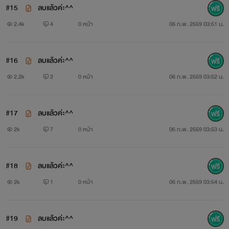
#15
ลบแล้วค่ะ^^
"ลูกของฉันไม่มีพ่อเลวๆแบบคุณ!!"
2.4k
4
0 หน้า
06 ก.พ. 2559 03:51 น.
"ถ้าอย่างนั้นก็คงต้องเอากฏหมายเข้ามาช่วย"
#16
ลบแล้วค่ะ^^
"คุณมันร้ายกาจที่สุด!!"
2.2k
2
0 หน้า
06 ก.พ. 2559 03:52 น.
"นั่นผมก็ถือว่าเป็นคำชมนะ...ที่รัก"
#17
ลบแล้วค่ะ^^
........................................................................
2k
7
0 หน้า
06 ก.พ. 2559 03:53 น.
เรื่องนี้มีอีบุ๊คแล้วนะคะ ติดต่อได้ที่
meb , ebooks.in.th ,
ookbee , hytexth
และที่ นายอิน ค่ะ
และสามารถสั่งเล่มจริงได้ที่
#18
ลบแล้วค่ะ^^
>>>
ebooks.in.th
<<<
ค่ะ รอประมาณ
10
วันก็ได้เล่มมานอนกอด
2k
1
0 หน้า
06 ก.พ. 2559 03:54 น.
แล้วจ้า
^^
#19
ลบแล้วค่ะ^^