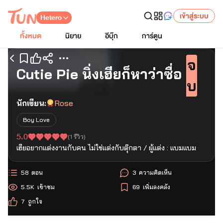
เข้าสู่ระบบ
Hetero
ทั้งหมด
นิยาย
อีบุ๊ก
การ์ตูน
จ
เริ่มอ่านตอนแรก
Cutie Pie นิ่งเฮียก็หาว่าซื่อ
บ
นักเขียน:
Rose
Boy Love
5.0
(
1
รีวิว)
เฮียอยากแต่งงานกับคน ไม่ใช่แต่งกับตุ๊กตา / ผู้แต่ง : แบมแบม
58
ตอน
3
ความคิดเห็น
5.5K
เข้าชม
69
เพิ่มลงคลัง
7
ถูกใจ