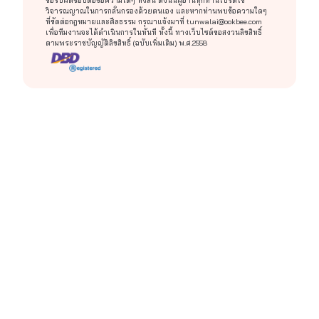
ขอรับผิดชอบต่อข้อความใดๆ ทั้งสิ้น ดังนั้นผู้อ่านทุกท่านโปรดใช้
วิจารณญาณในการกลั่นกรองด้วยตนเอง และหากท่านพบข้อความใดๆ
ที่ขัดต่อกฎหมายและศีลธรรม กรุณาแจ้งมาที่
tunwalai@ookbee.com
เพื่อทีมงานจะได้ดำเนินการในทันที ทั้งนี้ ทางเว็บไซต์ขอสงวนลิขสิทธิ์
ตามพระราชบัญญัติลิขสิทธิ์ (ฉบับเพิ่มเติม) พ.ศ.2558