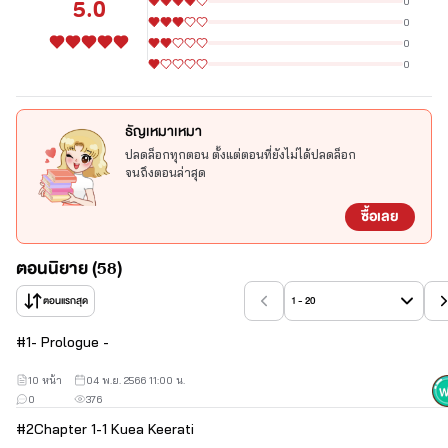
5.0
0
0
0
0
ธัญเหมาเหมา
ปลดล็อกทุกตอน ตั้งแต่ตอนที่ยังไม่ได้ปลดล็อก
จนถึงตอนล่าสุด
ซื้อเลย
เกื้อ กีรติ ♥ กิเลน หวัง
ตอนนิยาย (58)
ตอนเกื้อบอกอยากอยู่กับเฮียตลอดไป เฮียก็พยักหน้ารับ
ตอนแรกสุด
1 - 20
ตอนเกื้อถามเฮียว่าจะขอเกื้อแต่งงานไหม เฮียก็บอกว่าขอ
#
1
- Prologue -
แต่พอเกื้อถามว่าเฮียรักเกื้อไหม...เฮียกลับตอบว่าไม่
10 หน้า
04 พ.ย. 2566 11:00 น.
0
376
#นิ่งเฮียก็หาว่าซื่อ
#
2
Chapter 1-1 Kuea Keerati