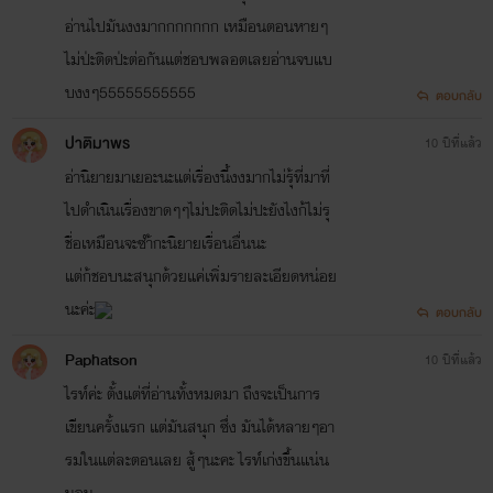
อ่านไปมันงงมากกกกกกก เหมือนตอนหายๆ
ไม่ป่ะติดป่ะต่อกันแต่ชอบพลอตเลยอ่านจบแบ
บงงๆ55555555555
ตอบกลับ
ปาติมาพร
10 ปีที่แล้ว
อ่านิยายมาเยอะนะแต่เรื่องนี้งงมากไม่รุ้ที่มาที่
ไปดำเนินเรื่องขาดๆๆไม่ปะติดไม่ปะยังไงก้ไม่รุ
ชื่อเหมือนจะซำ้กะนิยายเรื่อนอื่นนะ
แต่ก้ชอบนะสนุกด้วยแค่เพิ่มรายละเอียดหน่อย
นะค่ะ
ตอบกลับ
Paphatson
10 ปีที่แล้ว
ไรท์ค่ะ ตั้งแต่ที่อ่านทั้งหมดมา ถึงจะเป็นการ
เขียนครั้งแรก แต่มันสนุก ซึ่ง มันได้หลายๆอา
รมในแต่ละตอนเลย สู้ๆนะคะ ไรท์เก่งขึ้นแน่น
นอน