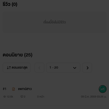
รีวิว (0)
ลูเซียโน่ เวอร์คารอนเซ่
นักธุระกิจบริษัทผลิตและจัดจำหน่ายเครื่องดื่มแอลกอฮอล์
เรื่องนี้ยังไม่มีรีวิว
รวมทั้งโรงแรมในเครือเวอร์คารอนเซ่ด้วย
ตอนนิยาย (
25
)
อรทิชา ตรีมนจันทร์
ตอนแรกสุด
คุณหมอพิเศษในโรงพยาบาลเอกชนแห่งหนึ่ง
#1
แพทย์สาว
เป็นหมอผ่าตัดที่คนไข้อยากให้ผ่าตัดที่สุด
12.5k
2
0 หน้า
09 มี.ค. 2559 03:25 น.