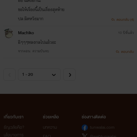
อย่าเเต่งอีกนะ
ขอให้เรื่องนี้เป็นเรื่องสุดท้าย
ปล.ผิดหวังมาก
ตอบกลับ (4)
Machiko
10 ปีที่แล้ว
อิๆๆๆหลงกลไปแย้วอะ
จากตอน: ความบันจบ
ตอบกลับ
เกี่ยวกับเรา
ช่วยเหลือ
ช่องทางติดต่อ
ธัญวลัยคือ?
บทความ
tunwalai.com
นโยบายการ
FAQ
@webtunwalai