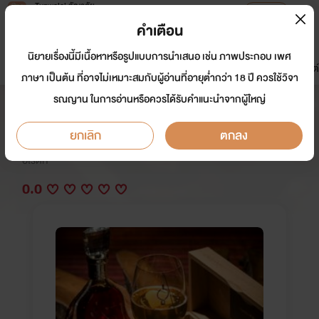
Tunwalai ธัญวลัย
เปิดแอป
เพื่อประสบการณ์ที่ดีกว่าบนมือถือ
คำเตือน
เข้าสู่ระบบ
นิยายเรื่องนี้มีเนื้อหาหรือรูปแบบการนำเสนอ เช่น ภาพประกอบ เพศ
มาใหม่
หน้าแรก
นิยาย
อีบุ๊ก
การ์ตูน
ดรีมแชท
ธัญลิสต์
ภาษา เป็นต้น ที่อาจไม่เหมาะสมกับผู้อ่านที่อายุต่ำกว่า 18 ปี ควรใช้วิจา
รณญาน ในการอ่านหรือควรได้รับคำแนะนำจากผู้ใหญ่
น้ำตามัจจุราช (จบ)
ยกเลิก
ตกลง
นักเขียน:
Gloucester
อีโรติก
0.0