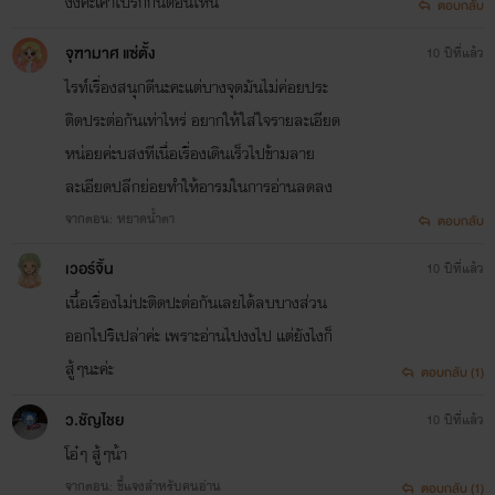
งงค่ะเค้าไปรักกันตอนไหน
ตอบกลับ
จุฑามาศ แซ่ตั้ง
10 ปีที่แล้ว
ไรท์เรื่องสนุกดีนะคะแต่บางจุดมันไม่ค่อยประ
ติดประต่อกันเท่าไหร่ อยากให้ใส่ใจรายละเอียด
หน่อยค่ะบสงทีเนื่อเรื่องเดินเร็วไปข้ามลาย
ละเอียดปลีกย่อยทำให้อารมในการอ่านลดลง
จากตอน: หยาดน้ำตา
ตอบกลับ
เวอร์จิ้น
10 ปีที่แล้ว
เนื้อเรื่องไม่ปะติดปะต่อกันเลยได้ลบบางส่วน
ออกไปริเปล่าค่ะ เพราะอ่านไปงงไป แต่ยังไงก็
สู้ๆนะค่ะ
ตอบกลับ (1)
ว.ชัญไชย
10 ปีที่แล้ว
โอ๋ๆ สู้ๆน้า
จากตอน: ชี้แจงสำหรับคนอ่าน
ตอบกลับ (1)