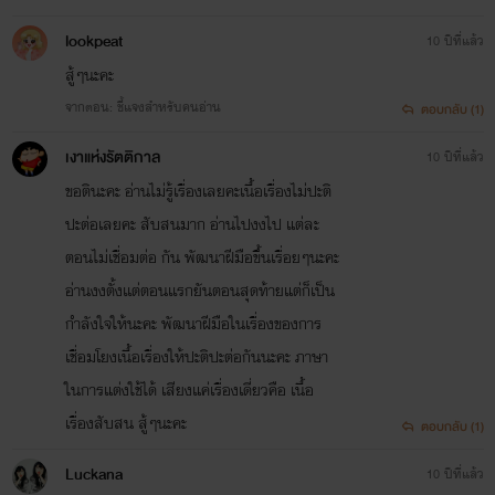
lookpeat
10 ปีที่แล้ว
สู้ๆนะคะ
จากตอน: ชี้แจงสำหรับคนอ่าน
ตอบกลับ (1)
เงาแห่งรัตติกาล
10 ปีที่แล้ว
ขอตินะคะ อ่านไม่รู้เรื่องเลยคะเนื้อเรื่องไม่ปะติ
ปะต่อเลยคะ สับสนมาก อ่านไปงงไป แต่ละ
ตอนไม่เชื่อมต่อ กัน พัฒนาฝีมือขึ้นเรื่อยๆนะคะ
อ่านงงตั้งเเต่ตอนเเรกยันตอนสุดท้ายแต่ก็เป็น
กำลังใจให้นะคะ พัฒนาฝีมือในเรื่องของการ
เชื่อมโยงเนื้อเรื่องให้ปะติปะต่อกันนะคะ ภาษา
ในการแต่งใช้ได้ เสียงแค่เรื่องเดี่ยวคือ เนื้อ
เรื่องสับสน สู้ๆนะคะ
ตอบกลับ (1)
Luckana
10 ปีที่แล้ว