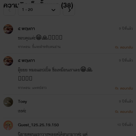
ความคิดเห็นทั้งหมด (
38
)
๕ พฤษภา
9 ปีที่แล้ว
ขอบคุณค่ะ😁🙏✌🏻✌🏻
จากตอน: ชี้แจงสำหรับคนอ่าน
ตอบกลับ
๕ พฤษภา
9 ปีที่แล้ว
อุ๊ยยย หมอแอปเปิ้ล ชื่อเหมือนเราเลย😁🙏
✌🏻✌🏻
จากตอน: แพทย์สาว
ตอบกลับ
Toey
9 ปีที่แล้ว
งงค่ะ
ตอบกลับ
Guest_125.25.19.150
10 ปีที่แล้ว
นิยายตอนแรกวางพลอตได้สนุกมากค่ะ แต่