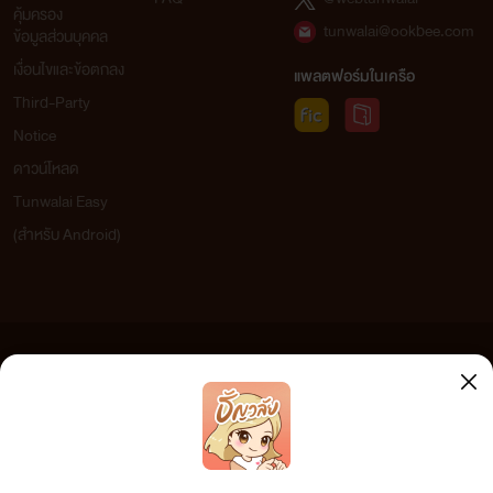
คุ้มครอง
tunwalai@ookbee.com
ข้อมูลส่วนบุคคล
เงื่อนไขและข้อตกลง
แพลตฟอร์มในเครือ
Third-Party
Notice
ดาวน์โหลด
Tunwalai Easy
(สำหรับ Android)
ข้อความที่ท่านได้อ่านจากเว็บไซต์นี้เกิดจากการเขียนโดยสาธารณชนและเผยแพร่โดยอัตโนมัติ ผู้ดูแล
เว็บไซต์แห่งนี้ไม่ได้เห็นด้วยและไม่ขอรับผิดชอบต่อข้อความใดๆ ทั้งสิ้น ดังนั้นผู้อ่านทุกท่านโปรดใช้
วิจารณญาณในการกลั่นกรองด้วยตนเอง และหากท่านพบข้อความใดๆ ที่ขัดต่อกฎหมายและศีลธรรม
กรุณาแจ้งมาที่ tunwalai@ookbee.com เพื่อทีมงานจะได้ดำเนินการในทันที ทั้งนี้ ทางเว็บไซต์ขอสงวน
ลิขสิทธิ์ตามพระราชบัญญัติลิขสิทธิ์ (ฉบับเพิ่มเติม) พ.ศ.2558