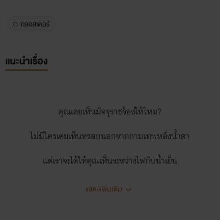
กลอสเตอร์
แนะนำเรื่อง
คุณเคยเห็นมัจจุราชร้องใ้ห้ไหม?
ไม่มีใครเคยเห็นหรอกนอกจากกามเทพหลั่งน้ำตา
แต่เราจะได้ให้คุณเห็นระหว่างไฟกับน้ำเย็น
อสูรกับโฉมงามถึงความแตกต่างแต่ลงตัว
แสดงเพิ่มเติม