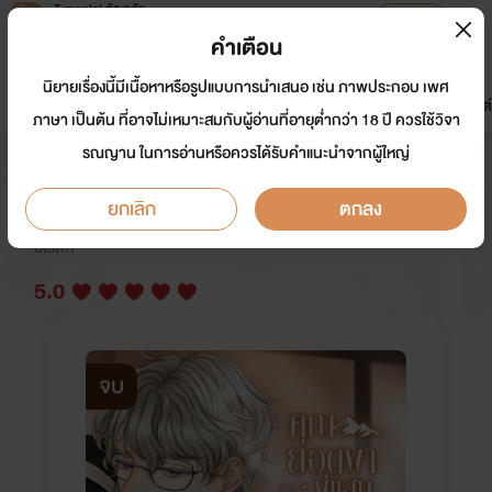
Tunwalai ธัญวลัย
เปิดแอป
เพื่อประสบการณ์ที่ดีกว่าบนมือถือ
คำเตือน
เข้าสู่ระบบ
นิยายเรื่องนี้มีเนื้อหาหรือรูปแบบการนำเสนอ เช่น ภาพประกอบ เพศ
มาใหม่
หน้าแรก
นิยาย
อีบุ๊ก
การ์ตูน
ดรีมแชท
ธัญลิสต์
ภาษา เป็นต้น ที่อาจไม่เหมาะสมกับผู้อ่านที่อายุต่ำกว่า 18 ปี ควรใช้วิจา
รณญาน ในการอ่านหรือควรได้รับคำแนะนำจากผู้ใหญ่
คุณยอดผาผู้แสนเปราะบาง(?)
ยกเลิก
ตกลง
นักเขียน:
เปรตนะรู้ยัง ?
อีโรติก
5.0
จบ