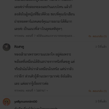
เลยค่ะว่าทั้งสองจะลงเอยกันแบบไหน แล้วก็
สงสัยในผู้หญิงที่ชื่อวดีด้วย ชอบที่คุณนักเขียน
ถ่ายทอดคาร์แรคเตอร์คุณภาออกมาได้ดีมาก
เลยค่ะ เป็นแนวพี่สาวในอุดมคติสุดๆ
จากตอน: ตอนที่ 7 สติอันแสนเปราะบางของคุณยอด
ตอบกลับ (1)
ผา++
หิวสาคู
3 ปีที่แล้ว
หลงเข้ามาเพราะความแปลกใจ อยู่ต่อเพราะ
พล็อตที่เหมือนได้อินสปายจากหนังที่เคยดู แต่
จริงมันไม่ได้น่ากลัวเหมือนในหนัง แต่น่ากลัว
กว่าอีก! ส่วนตัวรู้สึกแปลกๆมากค่ะ ยังไม่อิน
เลย แต่อยากรู้เรื่องราวต่อ
จากตอน: ตอนที่ 1 ไม่ผ่าน!! +
ตอบกลับ (1)
yellynumnim00
3 ปีที่แล้ว
ดำเนินเรื่องได้น่าสนใจมากเลยค่ะ