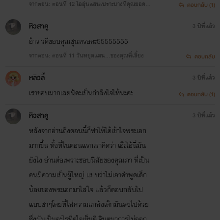
จากตอน: ตอนที่ 12 ไออุ่นแสนเปราะบางที่คุณยอดผา
ตอบกลับ (1)
โหยหา
หิวสาคู
3 ปีที่แล้ว
อ้าว วดีขอบคุณชุนหรอคะ55555555
จากตอน: ตอนที่ 11 วันหยุดแสน...ของคุณพี่เลี้ยง
ตอบกลับ
หลิวลี้
3 ปีที่แล้ว
เราชอบมากเลยนัคะเป็นกำลีงใจให้นะคะ
ตอบกลับ (1)
หิวสาคู
3 ปีที่แล้ว
หลังจากอ่านถึงตอนนี้ก็ทำให้ได้เข้าใจพระเอก
มากขึ้น ทั้งที่ในตอนแรกเราคิดว่า เอ๊ะไอ้นี่มัน
ยังไง อ่านต่อเพราะชอบนิสัยของคุณภา ที่เป็น
คนมีความเป็นผู้ใหญ่ แบบว่าไม่เอาคำพูดเด็ก
น้อยของพระเอกมาใส่ใจ แล้วก็ตอบกลับไป
แบบชาๆโดยที่ใส่ความแกล้งเด็กมันลงไปด้วย
ซึ่งมันเป็นอะไรที่ดูใจเย็นดี จินตนาการไม่ออก