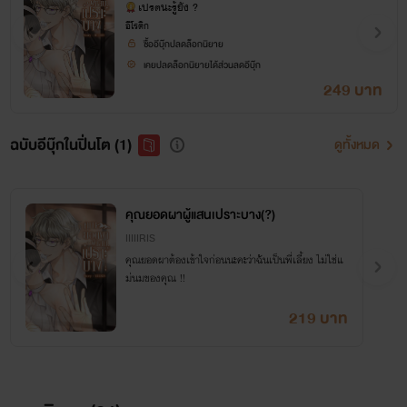
ง(?) 25+++
เปรตนะรู้ยัง ?
อีโรติก
ซื้ออีบุ๊กปลดล็อกนิยาย
เคยปลดล็อกนิยายได้ส่วนลดอีบุ๊ก
249 บาท
ฉบับอีบุ๊กในปิ่นโต (1)
ดูทั้งหมด
คุณยอดผาผู้แสนเปราะบาง(?)
IIIIIRIS
คุณยอดผาต้องเข้าใจก่อนนะคะว่าฉันเป็นพี่เลี้ยง ไม่ใช่แ
ม่นมของคุณ !!
219 บาท