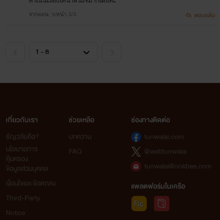
จากตอน: บทนำ 3/3
ตอบกลับ
เกี่ยวกับเรา
ช่วยเหลือ
ช่องทางติดต่อ
ธัญวลัยคือ?
บทความ
tunwalai.com
นโยบายการ
FAQ
@webtunwalai
คุ้มครอง
tunwalai@ookbee.com
ข้อมูลส่วนบุคคล
เงื่อนไขและข้อตกลง
แพลตฟอร์มในเครือ
Third-Party
Notice