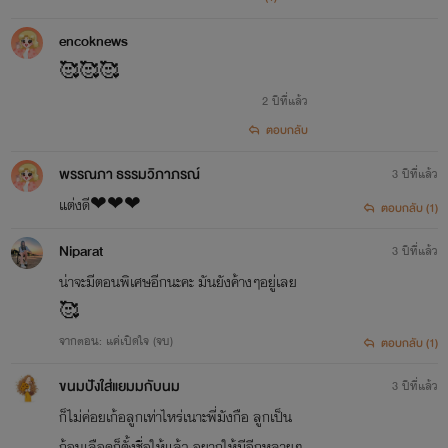
encoknews
🥰🥰🥰
2 ปีที่แล้ว
ตอบกลับ
พรรณภา ธรรมวิภาภรณ์
3 ปีที่แล้ว
แต่งดี❤❤❤
ตอบกลับ (1)
Niparat
3 ปีที่แล้ว
น่าจะมีตอนพิเศษอีกนะคะ มันยังค้างๆอยู่เลย
🥰
จากตอน: แค่เปิดใจ (จบ)
ตอบกลับ (1)
ขนมปังใส่แยมมกับนม
3 ปีที่แล้ว
ก็ไม่ค่อยเก้อลูกเท่าไหร่เนาะพี่มังกือ ลูกเป็น
ก้อนเลือดก็ตั้งชื่อให้แล้ว อยากให้มีอีกหลายๆ