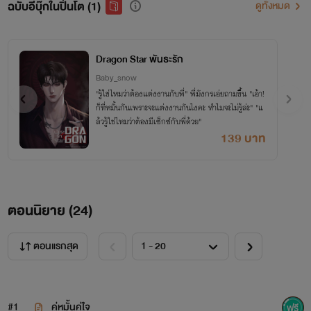
ฉบับอีบุ๊กในปิ่นโต (1)
ดูทั้งหมด
Dragon Star พันธะรัก
Baby_snow
"รู้ใช่ไหมว่าต้องแต่งงานกับพี่" พี่มังกรเอ่ยถามขึ้น "เอ้า!
ก็ที่หมั้นกันเพราะจะแต่งงานกันไงคะ ทำไมจะไม่รู้ล่ะ" "แ
ล้วรู้ใช่ไหมว่าต้องมีเซ็กซ์กับพี่ด้วย"
139 บาท
ตอนนิยาย (
24
)
ตอนแรกสุด
#1
คู่หมั้นคู่ใจ