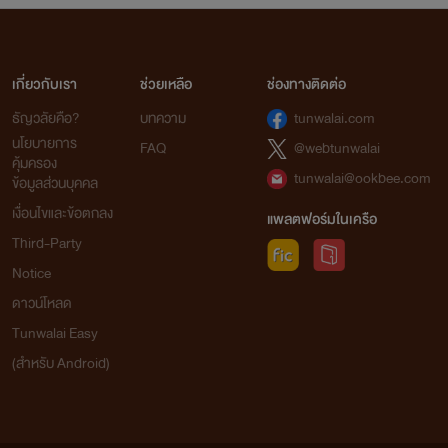
เกี่ยวกับเรา
ช่วยเหลือ
ช่องทางติดต่อ
ธัญวลัยคือ?
บทความ
tunwalai.com
นโยบายการ
FAQ
@webtunwalai
คุ้มครอง
tunwalai@ookbee.com
ข้อมูลส่วนบุคคล
เงื่อนไขและข้อตกลง
แพลตฟอร์มในเครือ
Third-Party
Notice
ดาวน์โหลด
Tunwalai Easy
(สำหรับ Android)