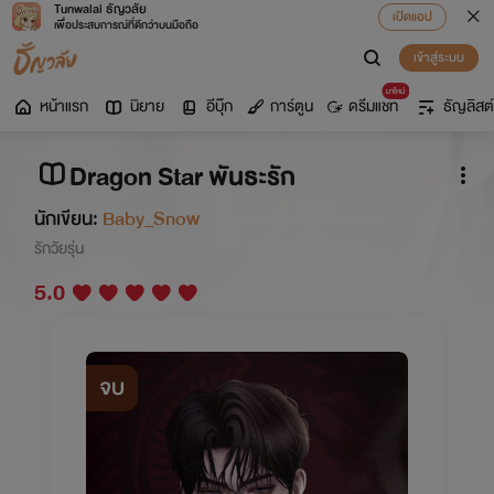
Tunwalai ธัญวลัย
เปิดแอป
เพื่อประสบการณ์ที่ดีกว่าบนมือถือ
เข้าสู่ระบบ
มาใหม่
หน้าแรก
นิยาย
อีบุ๊ก
การ์ตูน
ดรีมแชท
ธัญลิสต์
Dragon Star พันธะรัก
นักเขียน:
Baby_Snow
รักวัยรุ่น
5.0
จบ