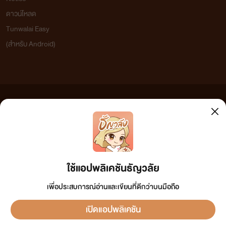
ดาวน์โหลด
Tunwalai Easy
(สำหรับ Android)
ข้อความที่ท่านได้อ่านจากเว็บไซต์นี้เกิดจากการเขียนโดยสาธารณชนและเผยแพร่โดยอัตโนมัติ ผู้ดูแล
เว็บไซต์แห่งนี้ไม่ได้เห็นด้วยและไม่ขอรับผิดชอบต่อข้อความใดๆ ทั้งสิ้น ดังนั้นผู้อ่านทุกท่านโปรดใช้
วิจารณญาณในการกลั่นกรองด้วยตนเอง และหากท่านพบข้อความใดๆ ที่ขัดต่อกฎหมายและศีลธรรม
กรุณาแจ้งมาที่ tunwalai@ookbee.com เพื่อทีมงานจะได้ดำเนินการในทันที ทั้งนี้ ทางเว็บไซต์ขอสงวน
ลิขสิทธิ์ตามพระราชบัญญัติลิขสิทธิ์ (ฉบับเพิ่มเติม) พ.ศ.2558
ใช้แอปพลิเคชันธัญวลัย
เพื่อประสบการณ์อ่านและเขียนที่ดีกว่าบนมือถือ
เปิดแอปพลิเคชัน