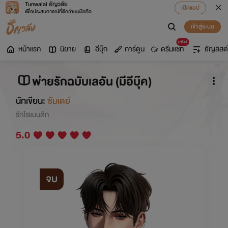
Tunwalai ธัญวลัย
เปิดแอป
เพื่อประสบการณ์ที่ดีกว่าบนมือถือ
เข้าสู่ระบบ
มาใหม่
หน้าแรก
นิยาย
อีบุ๊ก
การ์ตูน
ดรีมแชท
ธัญลิสต์
พ่ายรักฉบับเลอัน (มีอีบุ๊ค)
นักเขียน:
ซัมเดย์
รักโรแมนติก
5.0
จบ