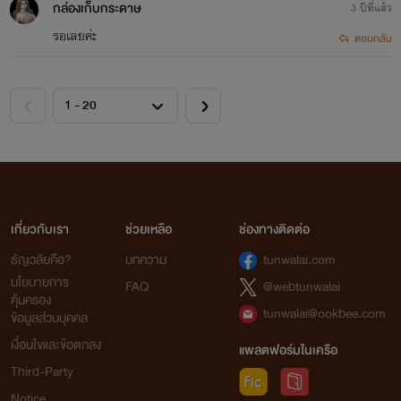
กล่องเก็บกระดาษ
3 ปีที่แล้ว
รอเลยค่ะ
ตอบกลับ
เกี่ยวกับเรา
ช่วยเหลือ
ช่องทางติดต่อ
ธัญวลัยคือ?
บทความ
tunwalai.com
นโยบายการ
FAQ
@webtunwalai
คุ้มครอง
tunwalai@ookbee.com
ข้อมูลส่วนบุคคล
เงื่อนไขและข้อตกลง
แพลตฟอร์มในเครือ
Third-Party
Notice