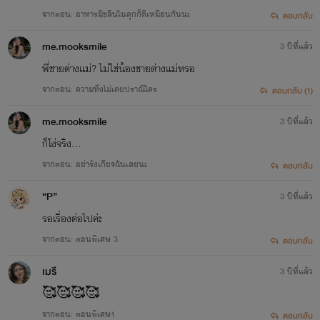
จากตอน: อาหารมิชลินในคุกก็ดีเหมือนกันนะ
ตอบกลับ
me.mooksmile
3 ปีที่แล้ว
พี่ชายต่างแม่? ไม่ใช่น้องชายต่างแม่หรอ
จากตอน: ความหึงไม่เคยปราณีใคร
ตอบกลับ (1)
me.mooksmile
3 ปีที่แล้ว
ก็โง่จริง...
จากตอน: อย่ารังเกียจฉันเลยนะ
ตอบกลับ
“P”
3 ปีที่แล้ว
รอเรื่องต่อไปค่ะ
จากตอน: ตอนพิเศษ 3
ตอบกลับ
เมรี
3 ปีที่แล้ว
🥰🥰🥰🥰
จากตอน: ตอนพิเศษ1
ตอบกลับ