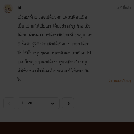
hi......
3 ปีที่แล้ว
เม้งอย่าห้าม รอจนได้มรดก และเปลี่ยนเมีย
เป็นแม่ ยกให้เตี่ยเลย ได้ประโยชน์ทุกฝ่าย เม้ง
ได้เงินได้มรดก และได้หาเมียใหม่ที่ไม่พรุนและ
มีเชื้อพันธ์ุที่ดี ส่วนเตี่ยได้เมียสาว เหมยได้เงิน
ใช้ได้มีกิ๊กหนุ่มๆตอบสนองตัวเองแถมมีเงินไป
แจกกิ๊กหนุ่มๆ จอยได้นายทุนหญิงสนับสนุน
ค่าใช้จ่ายอาจไม่ต้องทำงานหากทำให้เหมยติด
ใจ
ตอบกลับ (3)