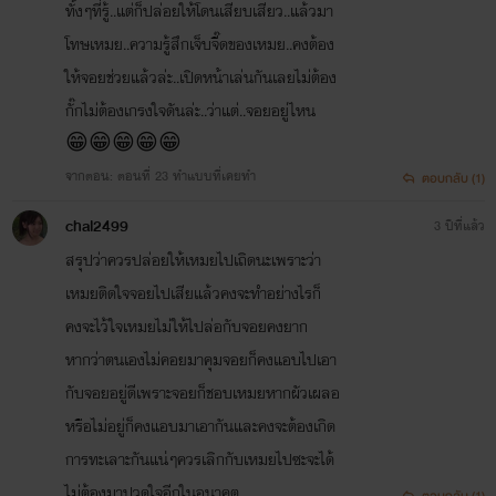
ทั้งๆที่รู้..แต่ก็ปล่อยให้โดนเสียบเสียว..แล้วมา
โทษเหมย..ความรู้สึกเจ็บจี๊ดของเหมย..คงต้อง
ให้จอยช่วยแล้วล่ะ..เปิดหน้าเล่นกันเลยไม่ต้อง
กั๊กไม่ต้องเกรงใจดันล่ะ..ว่าแต่..จอยอยู่ไหน
😁😁😁😁😁
จากตอน: ตอนที่ 23 ทำแบบที่เคยทำ
ตอบกลับ (1)
chal2499
3 ปีที่แล้ว
สรุปว่าควรปล่อยให้เหมยไปเถิดนะเพราะว่า
เหมยติดใจจอยไปเสียแล้วคงจะทำอย่างไรก็
คงจะไว้ใจเหมยไม่ให้ไปล่อกับจอยคงยาก
หากว่าตนเองไม่คอยมาคุมจอยก็คงแอบไปเอา
กับจอยอยู่ดีเพราะจอยก็ชอบเหมยหากผัวเผลอ
หรือไม่อยู่ก็คงแอบมาเอากันและคงจะต้องเกิด
การทะเลาะกันแน่ๆควรเลิกกับเหมยไปซะจะได้
ไม่ต้องมาปวดใจอีกในอนาคต
ตอบกลับ (1)