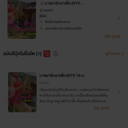
มารยารักษาเตี่ย (NTR 18
+)
HatHU
อีโรติก
ซื้ออีบุ๊กปลดล็อกนิยาย
เคยปลดล็อกนิยายได้ส่วนลดอีบุ๊ก
59 บาท
ฉบับอีบุ๊กในปิ่นโต (1)
ดูทั้งหมด
มารยารักษาเตี่ย (NTR 18+)
HatHU
เมื่อผมบังเอิญได้ยินเรื่องมรดก เลยต้องเอาใจเตี่ยหาหน
ทางให้นกเขาเตี่ยกลับมาขัน งานนี้คนที่จะช่วยผมได้คือเ
มียสาวในฐานะลูกสะใภ้เท่านั้น ที่จะต้องทำเตี่ยให้นกเขาขั
นไม่ว่าจะใช้วิธีการไหนก็ตาม
69 บาท