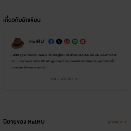
เกี่ยวกับนักเขียน
HatHU
HatHU ผู้ชายใส่หมวก นักเขียนแนวอีโรติค ชู้รัก NTR ปวดตับแต่ละเรื่อง แต่ละตอน แต่งยาวหลาย
หน้า ในราคาตอนละไม่เกิน 400 เหรียญทอง คุ้มค่าแน่นอนครับไม่เอาเปรียบ ขอบคุณทุกท่านที่ให้
ความกรุณาติดตามผลงานครับ
- คนที่ปลดล๊อคอ่านนิยายรายตอนครบทุกตอนของแต่ละเรื่อง สามารถอ่าน E-Book ได้ฟรี ที่แอพ
แสดงเพิ่มเติม
ธัญวลัยนะครับ
ช่องทางติดต่อ
https://www.facebook.com/profile.php?id=61590468986248
https://vk.com/id650813739
นิยายของ HatHU
ดูทั้งหมด
https://x.com/HatHUnew