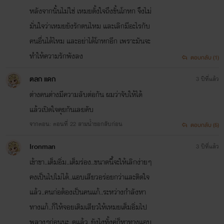
หลังจากนั้นไม่ใช่ เหมยตั้งใจถึงขั้นโกหก จึงไม่
มั่นใจว่าเหมยยังรักตนไหม และเลิกมีอะไรกับ
คนอื่นได้ไหม และอย่าได้โกหกอีก เพราะมันจะ
ทำให้ความรักพังลง
ตอบกลับ (1)
ตลก แดก
3 ปีที่แล้ว
ต่างคนต่างมีความลับต่อกัน ผมว่าจับให้ได้
แล้วเปิดใจคุยกันเลยคับ
จากตอน: ตอนที่ 22 สามน้ำขอกลับก่อน
ตอบกลับ (5)
Ironman
3 ปีที่แล้ว
เข้าขา..เต็มอิ่ม..เต็มร่อง..ขนาดนี้จะให้เลิกง่ายๆ
คงเป็นไปไม่ได้..แอบเสียวอร่อยกว่าและติดใจ
แล้ว..คนก่อต้องเป็นคนแก้..ระหว่างกำลังหา
ทางแก้..ก็ให้จอยเติมเสียวให้เหมยเต็มอิ่มไป
พลางๆก่อนนะ..ดูแล้ว..ยังไงทั้งคู่ก็หาทางแอบ