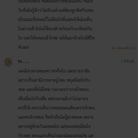
บั่นทอนจิตใจ จนต้องละวางจะได้ไม่เจ็บ จนถึง
วันที่เม้งรู้สึกว่าไม่รักแล้วแต่ต้องผูกติดกับเหม
ยในขณะที่เหมยก็ไม่มีอะไรที่แสดงให้เม้งเห็น
ในความดี ยังไงก็ต้องเลิกพร้อมกับเกลียดกัน
ไป บอกให้เหมยเข้าใจซะ จะได้แยกย้ายไปมีชีวิต
ตัวเอง
ตอบกลับ (1)
hi......
3 ปีที่แล้ว
แค่เม้งบอกเหมยความจริงไป และถามว่ายัง
อยากเป็นสามีภรรยาอยู่ไหม หยุดมีอะไรกับ
จอย และเตี่ยได้ไหม บอกเลยว่าปวดใจตอน
เห็นมีอะไรกับเตี่ย เคยบอกแล้วว่าไม่เอามร
ดกห็ได้ เพราะเห็นว่าเหมยยอมเตี่ยเพราะรักตน
และตนรักเหมย จึงทำเป็นไม่รู้มาตลอด เพราะ
อยากอยู่ด้วยกันตลอดไป แต่พอเหมยมีอะไร
กับจอย ตอนแรกเห็นว่าเผลอไผลเลยอภัย แต่