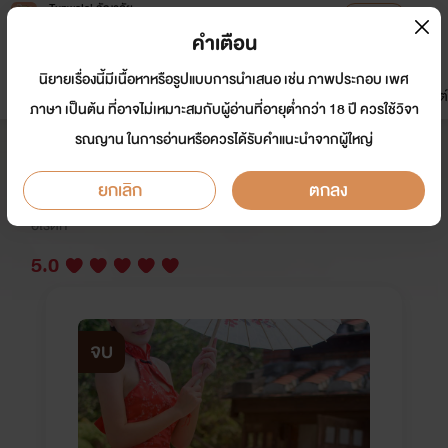
Tunwalai ธัญวลัย
เปิดแอป
เพื่อประสบการณ์ที่ดีกว่าบนมือถือ
คำเตือน
เข้าสู่ระบบ
นิยายเรื่องนี้มีเนื้อหาหรือรูปแบบการนำเสนอ เช่น ภาพประกอบ เพศ
มาใหม่
หน้าแรก
นิยาย
อีบุ๊ก
การ์ตูน
ดรีมแชท
ธัญลิสต์
ภาษา เป็นต้น ที่อาจไม่เหมาะสมกับผู้อ่านที่อายุต่ำกว่า 18 ปี ควรใช้วิจา
รณญาน ในการอ่านหรือควรได้รับคำแนะนำจากผู้ใหญ่
มารยารักษาเตี่ย (NTR 18+)
ยกเลิก
ตกลง
นักเขียน:
HatHU
อีโรติก
5.0
จบ