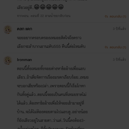
เสียวอยู่ดี..😁😁😁😁😁
จากตอน: ตอนที่ 22 สามน้ำขอกลับก่อน
ตอบกลับ (1)
ตลก แดก
3 ปีที่แล้ว
จอยอยากครอบครองเหมอยติดใจถึงคราว
เลือกจะลำบากเอานะคับ555 คืนนี้ต่อไหมคับ
ตอบกลับ (1)
Ironman
3 ปีที่แล้ว
ตอนนี้ทั้งเหมยทั้งจอยต่างหาข้ออ้างเพื่อแอบ
เสียว..ถ้าเตี่ยจัดการเรื่องมรดกเรียบร้อย..เหมย
จะบอกเฮียหรือเปล่า..เพราะตอนนี้ก็เริ่มโกหก
กันทั้งคู่แล้ว..ตอนนี้จอยเป็นคนที่เหมยขาดไม่
ได้แล้ว..ต้องหาข้ออ้างเพื่อให้จอยเข้ามาอยู่ที่
บ้าน..จะได้ไม่ต้องคอยตามไปแอบดู..อย่างน้อย
ก็ยังเสียวอยู่ในสายตา..ว่าแต่..วันนี้คงต้อง3-
4น้ำอย่างน้อย..ก็อั้นกันมานาน..ปิดท้ายที่รถ