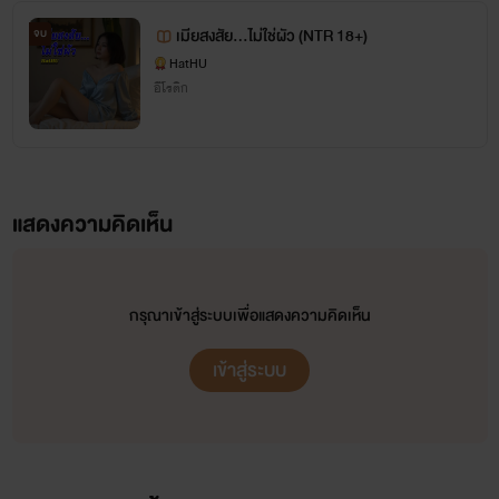
Line ID : hubackback
เมียสงสัย...ไม่ใช่ผัว (NTR 18+)
จบ
hathunew@gmail.com
HatHU
อีโรติก
https://www.instagram.com/hubackback/
แสดงความคิดเห็น
กรุณาเข้าสู่ระบบเพื่อแสดงความคิดเห็น
เข้าสู่ระบบ