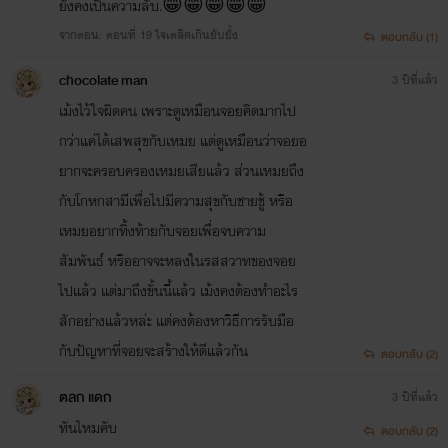
ยังคงเป็นความลับ.😁😁😁😁😁
จากตอน: ตอนที่ 19 ใจเตลิดเกินยับยั้ง
ตอบกลับ (1)
chocolate man
3 ปีที่แล้ว
เม้งไว้ใจผิดคน เพราะดูเหมือนจอยคิดมากไป
กว่าแค่ได้เสพสุขกับเหมย แต่ดูเหมือนว่าจอยอ
ยากจะครอบครองเหมยเสียแล้ว ส่วนเหมยถึง
กับโกหกสามีเพื่อไปมีความสุขกับชายชู้ หรือ
เหมยอยากทิ้งท้ายกับจอยเพื่อจบความ
สัมพันธ์ หรืออาจจะหลงในรสสวาทของจอย
ไปแล้ว แต่มาถึงขั้นนี้แล้ว เม้งคงต้องทำอะไร
สักอย่างแล้วหล่ะ แต่คงต้องหาวิธีการรับมือ
กับปัญหาที่จอยจะสร้างให้ดีแล้วกัน
ตอบกลับ (2)
ตลก แดก
3 ปีที่แล้ว
ทันไหมคับ
ตอบกลับ (2)