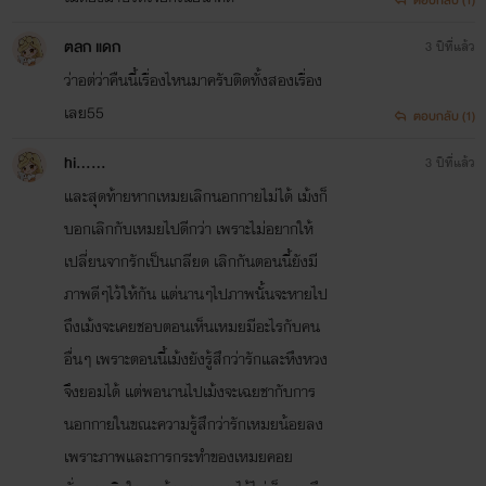
ตลก แดก
3 ปีที่แล้ว
ว่าอต่ว่าคืนนี้เรื่องไหนมาครับติดทั้งสองเรื่อง
เลย55
ตอบกลับ (1)
hi......
3 ปีที่แล้ว
และสุดท้ายหากเหมยเลิกนอกกายไม่ได้ เม้งก็
บอกเลิกกับเหมยไปดีกว่า เพราะไม่อยากให้
เปลี่ยนจากรักเป็นเกลียด เลิกกันตอนนี้ยังมี
ภาพดีๆไว้ให้กัน แต่นานๆไปภาพนั้นจะหายไป
ถึงเม้งจะเคยชอบตอนเห็นเหมยมีอะไรกับคน
อื่นๆ เพราะตอนนี้เม้งยังรู้สึกว่ารักและหึงหวง
จึงยอมได้ แต่พอนานไปเม้งจะเฉยชากับการ
นอกกายในขณะความรู้สึกว่ารักเหมยน้อยลง
เพราะภาพและการกระทำของเหมยคอย