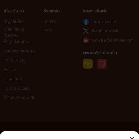
เกี่ยวกับเรา
ช่วยเหลือ
ช่องทางติดต่อ
ธัญวลัยคือ?
บทความ
tunwalai.com
นโยบายการ
FAQ
@webtunwalai
คุ้มครอง
tunwalai@ookbee.com
ข้อมูลส่วนบุคคล
เงื่อนไขและข้อตกลง
แพลตฟอร์มในเครือ
Third-Party
Notice
ดาวน์โหลด
Tunwalai Easy
(สำหรับ Android)
ข้อความที่ท่านได้อ่านจากเว็บไซต์นี้เกิดจากการเขียนโดยสาธารณชนและเผยแพร่โดยอัตโนมัติ ผู้ดูแล