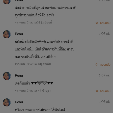
สงสารกระถินที่สุด..ส่วนดรัณภพสควรแล้วที่
ทุกข์ทรมานกับสิ่งที่ตัวเองทำ
จากตอน: Chapter32 |เหยียบย่ำ
ตอบกลับ
Renu
3 ปีที่แล้ว
นี่ยังน้อยไปกับสิ่งที่ดรัณภพทำกับยายสำลี
และพันไมล์...เห็นใจก็แต่กระถินที่ต้องมารับ
ผลกรรมในสิ่งที่ตัวเองไม่ได้ก่อ
จากตอน: Chapter 31| ออกไป
ตอบกลับ
Renu
3 ปีที่แล้ว
เจอกันแล้ว ♥️♥️🩵🩷♥️♥️
จากตอน: Chapter 44 บัวบูชา
ตอบกลับ
Renu
3 ปีที่แล้ว
หวังว่าาคาลอสคงไม่หลอกใช้พันไมล์