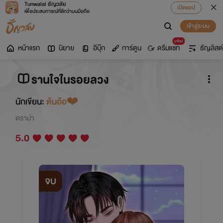
Tunwalai ธัญวลัย
เปิดแอป
เพื่อประสบการณ์ที่ดีกว่าบนมือถือ
เข้าสู่ระบบ
มาใหม่
หน้าแรก
นิยาย
อีบุ๊ก
การ์ตูน
ดรีมแชท
ธัญลิสต์
รานใจในรอยลวง
นักเขียน:
ต้นอ้อ❤️
ดราม่า
5.0
จบ