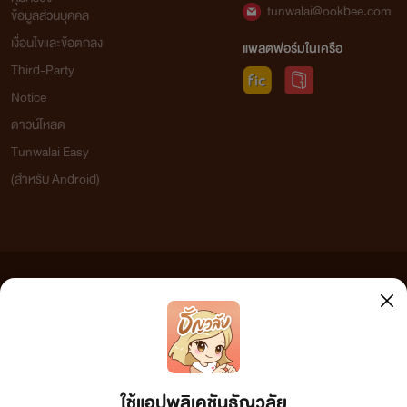
tunwalai@ookbee.com
ข้อมูลส่วนบุคคล
เงื่อนไขและข้อตกลง
แพลตฟอร์มในเครือ
Third-Party
Notice
ดาวน์โหลด
Tunwalai Easy
(สำหรับ Android)
ข้อความที่ท่านได้อ่านจากเว็บไซต์นี้เกิดจากการเขียนโดยสาธารณชนและเผยแพร่โดยอัตโนมัติ ผู้ดูแล
เว็บไซต์แห่งนี้ไม่ได้เห็นด้วยและไม่ขอรับผิดชอบต่อข้อความใดๆ ทั้งสิ้น ดังนั้นผู้อ่านทุกท่านโปรดใช้
วิจารณญาณในการกลั่นกรองด้วยตนเอง และหากท่านพบข้อความใดๆ ที่ขัดต่อกฎหมายและศีลธรรม
กรุณาแจ้งมาที่ tunwalai@ookbee.com เพื่อทีมงานจะได้ดำเนินการในทันที ทั้งนี้ ทางเว็บไซต์ขอสงวน
ลิขสิทธิ์ตามพระราชบัญญัติลิขสิทธิ์ (ฉบับเพิ่มเติม) พ.ศ.2558
ใช้แอปพลิเคชันธัญวลัย