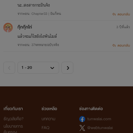
นะ..สงสารกระถินจัง
จากตอน: Chapter33 | ฉันก็คน
ตอบกลับ
กุ๊กกุ๊กไก่
3 ปีที่แล้ว
แล้วจะแก้ไขยังไงพันไมล์
จากตอน: 37จดหมายฉบับจริง
ตอบกลับ
เกี่ยวกับเรา
ช่วยเหลือ
ช่องทางติดต่อ
ธัญวลัยคือ?
บทความ
tunwalai.com
นโยบายการ
FAQ
@webtunwalai
คุ้มครอง