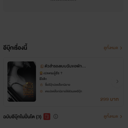
อีบุ๊กเรื่องนี้
ดูทั้งหมด
ตัวสำรองแบบฉันขอพักห
น่อยเถอะค่ะ
เปรตนะรู้ยัง ?
อีโรติก
ซื้ออีบุ๊กปลดล็อกนิยาย
เคยปลดล็อกนิยายได้ส่วนลดอีบุ๊ก
299 บาท
ฉบับอีบุ๊กในปิ่นโต (3)
ดูทั้งหมด