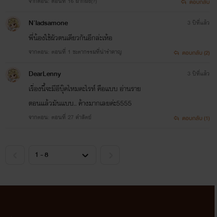
จากตอน: ตอนที่ 16 ฝากฝัง(?)
ตอบกลับ
N'ladsamone
3 ปีที่แล้ว
พี่น้องใช้ผัวตนเดียวกันอีกล่ะเห้อ
จากตอน: ตอนที่ 1 ชะตากรรมที่น่ารำคาญ
ตอบกลับ (2)
DearLenny
3 ปีที่แล้ว
เรื่องนี้จะมีอีบุ๊คไหมคะไรท์ คือแบบ อ่านราย
ตอนแล้วมันแบบ.. ค้างมากเลยค่ะ5555
จากตอน: ตอนที่ 27 คำสัตย์
ตอบกลับ (1)