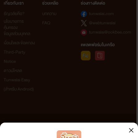
เกี่ยวกับเรา
ช่วยเหลือ
ช่องทางติดต่อ
ธัญวลัยคือ?
บทความ
tunwalai.com
นโยบายการ
FAQ
@webtunwalai
คุ้มครอง
tunwalai@ookbee.com
ข้อมูลส่วนบุคคล
เงื่อนไขและข้อตกลง
แพลตฟอร์มในเครือ
Third-Party
Notice
ดาวน์โหลด
Tunwalai Easy
(สำหรับ Android)
ข้อความที่ท่านได้อ่านจากเว็บไซต์นี้เกิดจากการเขียนโดยสาธารณชนและเผยแพร่โดยอัตโนมัติ ผู้ดูแล
เว็บไซต์แห่งนี้ไม่ได้เห็นด้วยและไม่ขอรับผิดชอบต่อข้อความใดๆ ทั้งสิ้น ดังนั้นผู้อ่านทุกท่านโปรดใช้