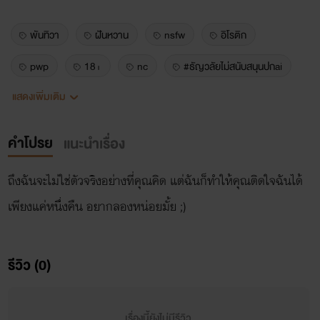
พันทิวา
ฝันหวาน
nsfw
อิโรติก
pwp
18+
nc
#ธัญวลัยไม่สนับสนุนปกai
แสดงเพิ่มเติม
แฟนตาซี
คำโปรย
แนะนำเรื่อง
ถึงฉันจะไม่ใช่ตัวจริงอย่างที่คุณคิด แต่ฉันก็ทำให้คุณติดใจฉันได้
เพียงแค่หนึ่งคืน อยากลองหน่อยมั้ย ;)
รีวิว (0)
เรื่องนี้ยังไม่มีรีวิว