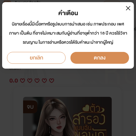
Tunwalai ธัญวลัย
เปิดแอป
เพื่อประสบการณ์ที่ดีกว่าบนมือถือ
คำเตือน
เข้าสู่ระบบ
นิยายเรื่องนี้มีเนื้อหาหรือรูปแบบการนำเสนอ เช่น ภาพประกอบ เพศ
มาใหม่
หน้าแรก
นิยาย
อีบุ๊ก
การ์ตูน
ดรีมแชท
ธัญลิสต์
ภาษา เป็นต้น ที่อาจไม่เหมาะสมกับผู้อ่านที่อายุต่ำกว่า 18 ปี ควรใช้วิจา
รณญาน ในการอ่านหรือควรได้รับคำแนะนำจากผู้ใหญ่
ตัวสำรองแบบฉันขอพักหน่อยเถอะค่ะ
ยกเลิก
ตกลง
นักเขียน:
เปรตนะรู้ยัง ?
อีโรติก
0.0
จบ