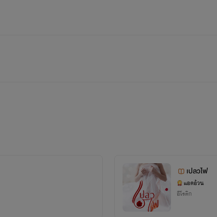
เปลวไฟ
แอดอ้วน
อีโรติก