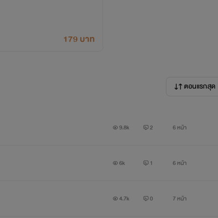
179 บาท
ตอนแรกสุด
9.8k
2
6 หน้า
6k
1
6 หน้า
4.7k
0
7 หน้า