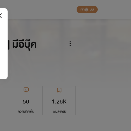
เข้าสู่ระบบ
| มีอีบุ๊ค
50
1.26K
ความคิดเห็น
เพิ่มลงคลัง