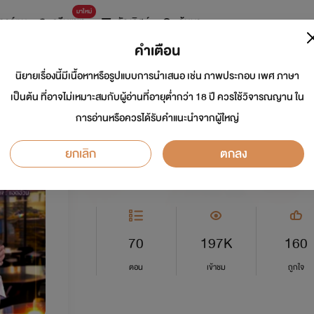
มาใหม่
การ์ตูน
ดรีมแชท
ธัญลิสต์
ค้นหา
คำเตือน
นิยายเรื่องนี้มีเนื้อหาหรือรูปแบบการนำเสนอ เช่น ภาพประกอบ เพศ ภาษา
ลงทัณฑ์เมียลับมาเฟีย 
เป็นต้น ที่อาจไม่เหมาะสมกับผู้อ่านที่อายุต่ำกว่า 18 ปี ควรใช้วิจารณญาน ใน
การอ่านหรือควรได้รับคำแนะนำจากผู้ใหญ่
นักเขียน:
แอดอ้วน
ยกเลิก
ตกลง
อีโรติก
5.0
70
197K
160
ตอน
เข้าชม
ถูกใจ