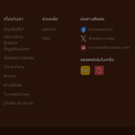
เกี่ยวกับเรา
ช่วยเหลือ
ช่องทางติดต่อ
ธัญวลัยคือ?
บทความ
tunwalai.com
นโยบายการ
FAQ
@webtunwalai
คุ้มครอง
tunwalai@ookbee.com
ข้อมูลส่วนบุคคล
เงื่อนไขและข้อตกลง
แพลตฟอร์มในเครือ
Third-Party
Notice
ดาวน์โหลด
Tunwalai Easy
(สำหรับ Android)