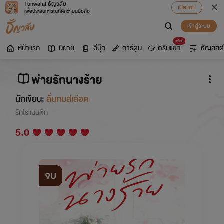
Tunwalai ธัญวลัย
เปิดแอป
เพื่อประสบการณ์ที่ดีกว่าบนมือถือ
เข้าสู่ระบบ
มาใหม่
หน้าแรก
นิยาย
อีบุ๊ก
การ์ตูน
ดรีมแชท
ธัญลิสต์
พ่ายรักนางร้าย
นักเขียน:
ลั่นทมสีเลือด
รักโรแมนติก
5.0
จบ