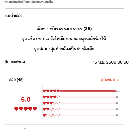
รายละเอียด
รีวิว
อีบุ๊ก
ตอนนิยาย
ความคิดเห็น
แนะนำเรื่อง
เธียร - เธียรธรรม ธราธร (28)
จุดแข็ง : 
ชอบแกล้งให้เมียงอน ชอบดุจนเมียร้องไห้
จุดอ่อน
: 
สุดท้ายต้องเป็นฝ่ายง้อเมีย
อัปเดตล่าสุด
15 พ.ย. 2566 06:50
รีวิว (
48
)
ดูทั้งหมด
48
5.0
0
0
ปริม- ปาลิดา สิริรัฐภาคย์ (22)
0
0
จุดแข็ง : 
สดใส ร่าเริง ช่างพูดช่างเจรจา