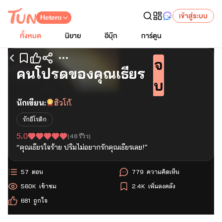
เข้าสู่ระบบ
Hetero
ทั้งหมด
นิยาย
อีบุ๊ก
การ์ตูน
จ
เริ่มอ่านตอนแรก
คนโปรดของคุณเธียร
บ
นักเขียน:
ฮิวโก้.
รักอีโรติก
5.0
(
48
รีวิว)
“คุณเธียรใจร้าย ปริมไม่อยากรักคุณเธียรเลย!”
57
ตอน
779
ความคิดเห็น
560K
เข้าชม
2.4K
เพิ่มลงคลัง
681
ถูกใจ