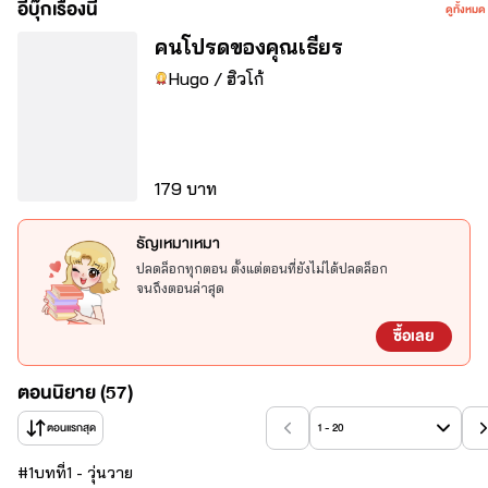
 จุดอ่อน : 
ชอบร้องไห้เพราะคุณเธียร
อีบุ๊กเรื่องนี้
ดูทั้งหมด
คนโปรดของคุณเธียร
Hugo / ฮิวโก้
179 บาท
ธัญเหมาเหมา
ปลดล็อกทุกตอน ตั้งแต่ตอนที่ยังไม่ได้ปลดล็อก
จนถึงตอนล่าสุด
!!คำเตือน!!
ซื้อเลย
นิยายเรื่องนี้เหมาะสำหรับผู้ที่มีอายุ18ปีขึ้นไป มีเนื้อหาและคำพูดที่
ไม่เหมาะสม เป็นเพียงจินตนาการของผู้แต่ง บุคคลและสถานที่ใน
ตอนนิยาย (57)
เรื่องไม่มีอยู่จริง
ตอนแรกสุด
1 - 20
โปรดใช้ความคิดและวิจารณญาณในการอ่าน!
#
1
บทที่1 - วุ่นวาย
อ่านเพื่อความบันเทิง ถ้ารู้สึกว่าไม่ถูกจริตใครแนะนำให้เลื่อนผ่าน 