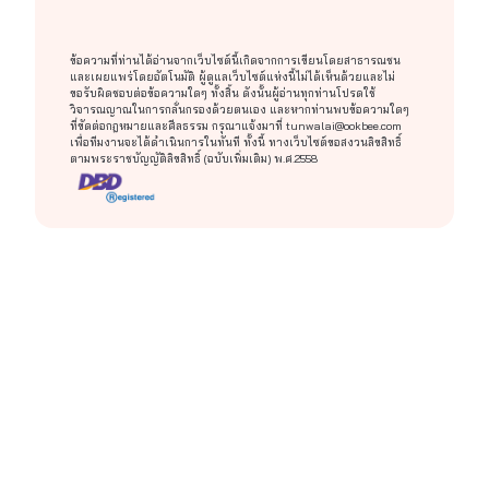
ข้อความที่ท่านได้อ่านจากเว็บไซต์นี้เกิดจากการเขียนโดยสาธารณชน
และเผยแพร่โดยอัตโนมัติ ผู้ดูแลเว็บไซต์แห่งนี้ไม่ได้เห็นด้วยและไม่
ขอรับผิดชอบต่อข้อความใดๆ ทั้งสิ้น ดังนั้นผู้อ่านทุกท่านโปรดใช้
วิจารณญาณในการกลั่นกรองด้วยตนเอง และหากท่านพบข้อความใดๆ
ที่ขัดต่อกฎหมายและศีลธรรม กรุณาแจ้งมาที่
tunwalai@ookbee.com
เพื่อทีมงานจะได้ดำเนินการในทันที ทั้งนี้ ทางเว็บไซต์ขอสงวนลิขสิทธิ์
ตามพระราชบัญญัติลิขสิทธิ์ (ฉบับเพิ่มเติม) พ.ศ.2558