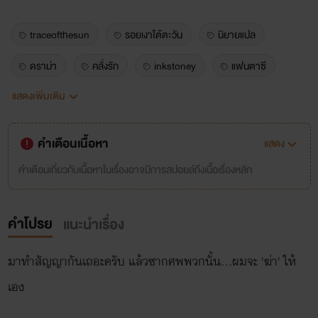
traceofthesun
รอยเงาใต้ตะวัน
นิยายแปล
ดราม่า
คลั่งรัก
inkstoney
แฟนตาซี
แสดงเพิ่มเติม
ฮันเตอร์
นิยายแปลเกาหลี
นายเอกเก่ง
พระเอกโบ้
คำเตือนเนื้อหา
แสดง
คำเตือนเกี่ยวกับเนื้อหาในเรื่องอาจมีการสปอยล์ถึงเนื้อเรื่องหลัก
คำโปรย
แนะนำเรื่อง
มาทำสัญญากันเถอะครับ แล้วซากศพพวกนั้น...ผมจะ 'ฆ่า' ให้
เอง