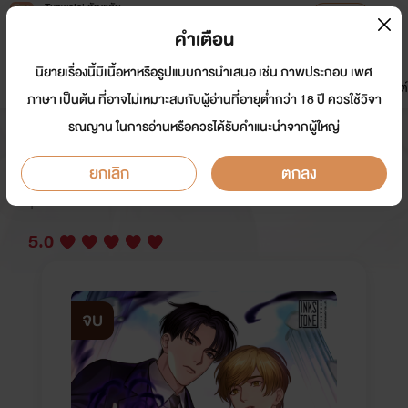
Tunwalai ธัญวลัย
เปิดแอป
เพื่อประสบการณ์ที่ดีกว่าบนมือถือ
คำเตือน
เข้าสู่ระบบ
นิยายเรื่องนี้มีเนื้อหาหรือรูปแบบการนำเสนอ เช่น ภาพประกอบ เพศ
มาใหม่
หน้าแรก
นิยาย
อีบุ๊ก
การ์ตูน
ดรีมแชท
ธัญลิสต์
ภาษา เป็นต้น ที่อาจไม่เหมาะสมกับผู้อ่านที่อายุต่ำกว่า 18 ปี ควรใช้วิจา
รณญาน ในการอ่านหรือควรได้รับคำแนะนำจากผู้ใหญ่
Trace of the sun รอยเงาใต้ตะวัน
ยกเลิก
ตกลง
นักเขียน:
Ink Stone_Y
Y
5.0
จบ