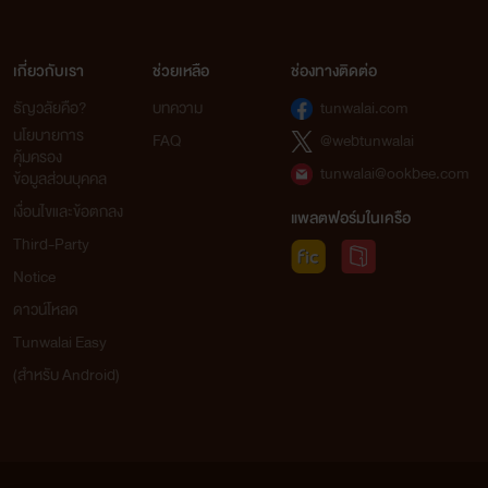
เกี่ยวกับเรา
ช่วยเหลือ
ช่องทางติดต่อ
ธัญวลัยคือ?
บทความ
tunwalai.com
นโยบายการ
FAQ
@webtunwalai
คุ้มครอง
tunwalai@ookbee.com
ข้อมูลส่วนบุคคล
เงื่อนไขและข้อตกลง
แพลตฟอร์มในเครือ
Third-Party
Notice
ดาวน์โหลด
Tunwalai Easy
(สำหรับ Android)