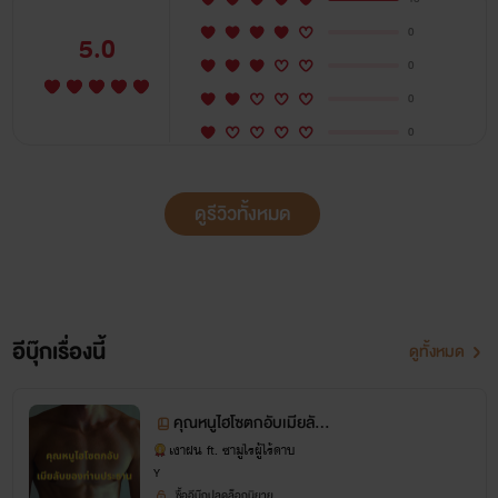
0
5.0
0
0
0
ดูรีวิวทั้งหมด
อีบุ๊กเรื่องนี้
ดูทั้งหมด
คุณหนูไฮโซตกอับเมียลับข
องท่านประธาน - [PWP]
เงาฝน ft. ซามูไรผู้ไร้ดาบ
Y
ซื้ออีบุ๊กปลดล็อกนิยาย