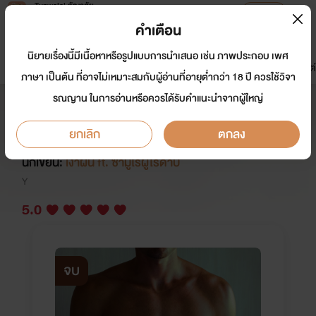
Tunwalai ธัญวลัย
เปิดแอป
เพื่อประสบการณ์ที่ดีกว่าบนมือถือ
คำเตือน
เข้าสู่ระบบ
นิยายเรื่องนี้มีเนื้อหาหรือรูปแบบการนำเสนอ เช่น ภาพประกอบ เพศ
มาใหม่
หน้าแรก
นิยาย
อีบุ๊ก
การ์ตูน
ดรีมแชท
ธัญลิสต์
ภาษา เป็นต้น ที่อาจไม่เหมาะสมกับผู้อ่านที่อายุต่ำกว่า 18 ปี ควรใช้วิจา
รณญาน ในการอ่านหรือควรได้รับคำแนะนำจากผู้ใหญ่
(มีอีบุ๊ก) คุณหนูไฮโซตกอับเมียลับของ
ท่านประธาน - [PWP]
ยกเลิก
ตกลง
นักเขียน:
เงาฝน ft. ซามูไรผู้ไร้ดาบ
Y
5.0
จบ