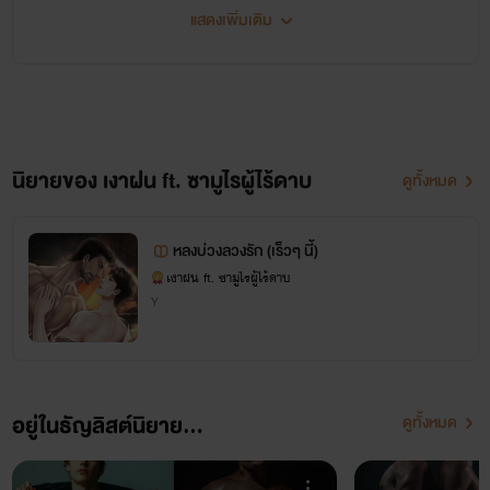
แสดงเพิ่มเติม
นิยายของ เงาฝน ft. ซามูไรผู้ไร้ดาบ
ดูทั้งหมด
หลงบ่วงลวงรัก (เร็วๆ นี้)
เงาฝน ft. ซามูไรผู้ไร้ดาบ
Y
อยู่ในธัญลิสต์นิยาย...
ดูทั้งหมด