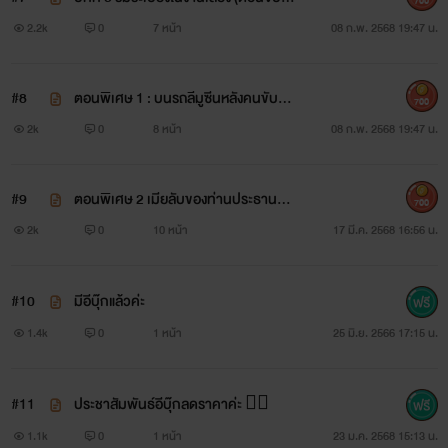
700
🔞💦
2.2k
0
7 หน้า
08 ก.พ. 2568 19:47 น.
#8
ตอนพิเศษ 1 : บนรถลีมูซีนหลังคนขับ
700
🔞💦
2k
0
8 หน้า
08 ก.พ. 2568 19:47 น.
#9
ตอนพิเศษ 2 เมียลับของท่านประธานลงไ
700
ปทำอะไรที่ใต้โต๊ะบริษัท 🔞💦
2k
0
10 หน้า
17 มี.ค. 2568 16:56 น.
#10
มีอีบุ๊กแล้วค่ะ
1.4k
0
1 หน้า
25 มิ.ย. 2566 17:15 น.
#11
ประชาสัมพันธ์อีบุ๊กลดราคาค่ะ 🏳️‍🌈
1.1k
0
1 หน้า
23 ม.ค. 2568 15:13 น.