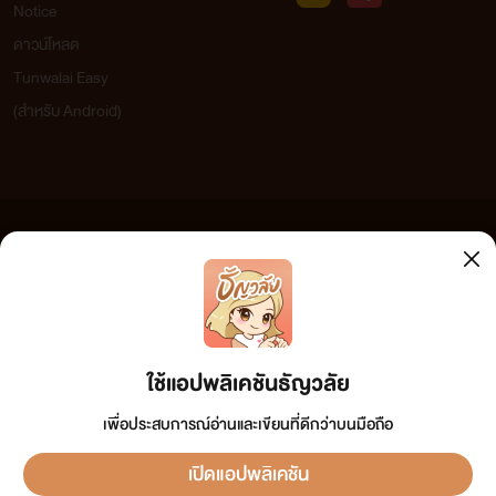
Notice
ดาวน์โหลด
Tunwalai Easy
(สำหรับ Android)
ข้อความที่ท่านได้อ่านจากเว็บไซต์นี้เกิดจากการเขียนโดยสาธารณชนและเผยแพร่โดยอัตโนมัติ ผู้ดูแล
เว็บไซต์แห่งนี้ไม่ได้เห็นด้วยและไม่ขอรับผิดชอบต่อข้อความใดๆ ทั้งสิ้น ดังนั้นผู้อ่านทุกท่านโปรดใช้
วิจารณญาณในการกลั่นกรองด้วยตนเอง และหากท่านพบข้อความใดๆ ที่ขัดต่อกฎหมายและศีลธรรม
กรุณาแจ้งมาที่ tunwalai@ookbee.com เพื่อทีมงานจะได้ดำเนินการในทันที ทั้งนี้ ทางเว็บไซต์ขอสงวน
ลิขสิทธิ์ตามพระราชบัญญัติลิขสิทธิ์ (ฉบับเพิ่มเติม) พ.ศ.2558
ใช้แอปพลิเคชันธัญวลัย
เพื่อประสบการณ์อ่านและเขียนที่ดีกว่าบนมือถือ
เปิดแอปพลิเคชัน