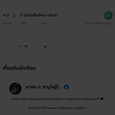
#12
🎉นิยายเรื่องใหม่มาแล้วค่ะ
754
0
3 หน้า
17 มี.ค. 2568 10:46 น.
เกี่ยวกับนักเขียน
เงาฝน ft. ซามูไรผู้ไร้ดาบ
สวัสดีค่ะ นักเขียนคนนี้ขออนุญาตฝากความรักด้วยนะคะ ขอบพระคุณทุกการสนับสนุนค่ะ🫶❤️
ติดต่อนักเขียนได้ที่ Facebook: นักเขียนเงาฝน ซามูไรผู้ไร้ดาบ