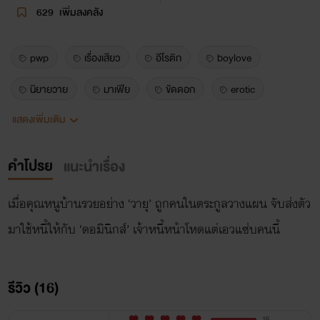
629
เพิ่มลงคลัง
pwp
เรื่องเสียว
อีโรติก
boylove
นิยายวาย
มาเฟีย
ขัดดอก
erotic
แสดงเพิ่มเติม
ชายชาย
nc20+
คำโปรย
แนะนำเรื่อง
เมื่อคุณหนูบ้านรวยอย่าง ‘วายุ’ ถูกคนในตระกูลวางแผน จับส่งตัว
มาใช้หนี้ให้กับ ‘ดอมินิกส์’ เจ้าหนี้หน้าโหดแต่เอวแซ่บคนนี้
รีวิว (16)
16