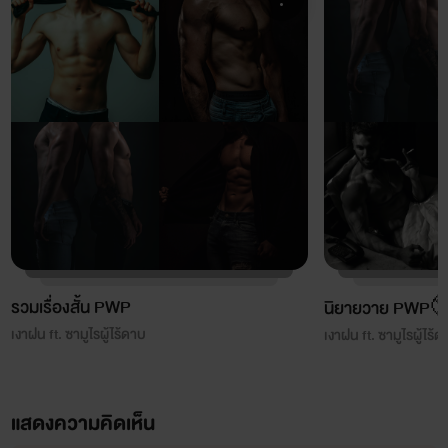
รวมเรื่องสั้น PWP
นิยายวาย PWP
เงาฝน ft. ซามูไรผู้ไร้ดาบ
เงาฝน ft. ซามูไรผู้ไร้ด
แสดงความคิดเห็น