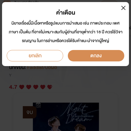
Tunwalai ธัญวลัย
เปิดแอป
เพื่อประสบการณ์ที่ดีกว่าบนมือถือ
คำเตือน
เข้าสู่ระบบ
นิยายเรื่องนี้มีเนื้อหาหรือรูปแบบการนำเสนอ เช่น ภาพประกอบ เพศ
มาใหม่
หน้าแรก
นิยาย
อีบุ๊ก
การ์ตูน
ดรีมแชท
ธัญลิสต์
ภาษา เป็นต้น ที่อาจไม่เหมาะสมกับผู้อ่านที่อายุต่ำกว่า 18 ปี ควรใช้วิจา
รณญาน ในการอ่านหรือควรได้รับคำแนะนำจากผู้ใหญ่
NIGHT DREAM คืนของฉันฝันของ
เธอ
ยกเลิก
ตกลง
นักเขียน:
Faddist/ป้อฝอ
Y
4.7
จบ