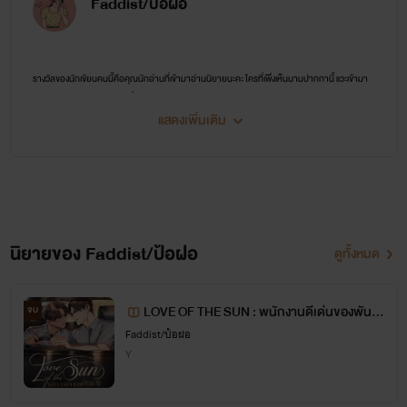
Faddist/ป้อฝอ
รางวัลของนักเขียนคนนี้คือคุณนักอ่านที่เข้ามาอ่านนิยายนะคะ ใครที่เพิ่งเห็นนามปากกานี้ แวะเข้ามา
เติมนิยายวายได้น้า มีหลายเรื่องราวหลายรสชาติให้ชิมค่ะ
แสดงเพิ่มเติม
นิยายของ Faddist/ป้อฝอ
ดูทั้งหมด
LOVE OF THE SUN : พนักงานดีเด่นของพันแส
จบ
ง
Faddist/ป้อฝอ
Y