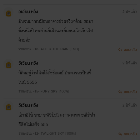
วิเวียน หวัง
2 ปีที่แล้ว
มันจบยากเหมือนอาจารย์ว่สจริงๆด้วย รอมา
ตั้งหนึ่งปี คนอ่านอิ่มใจและอิ่มขนมโตเกียวไป
ด้วยค่ะ
จากตอน: -18- AFTER THE RAIN [END]
ตอบกลับ
วิเวียน หวัง
2 ปีที่แล้ว
ก็คิดอยู่ว่าทำไมไร้ตั้งชื่อเดย์ มันควรจะเป็นพี่
ไนน์ 5555
จากตอน: -15- FURY SKY [100%]
ตอบกลับ
วิเวียน หวัง
2 ปีที่แล้ว
เอ้าาอีไน้ ทายาทพี่วีป้ะนี่ สภาพพพพ ขอให้ทำ
ธีสิสไม่เสร็จ 555
จากตอน: -12- TWILIGHT SKY [100%]
ตอบกลับ