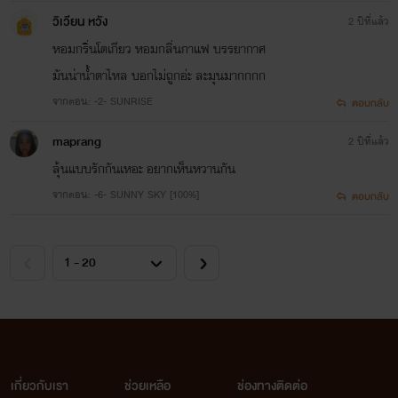
วิเวียน หวัง
2 ปีที่แล้ว
หอมกริ่นโตเกียว หอมกลิ่นกาแฟ บรรยากาศ
มันน่าน้ำตาไหล บอกไม่ถูกอ่ะ ละมุนมากกกก
จากตอน: -2- SUNRISE
ตอบกลับ
maprang
2 ปีที่แล้ว
ลุ้นแบบรักกันเหอะ อยากเห็นหวานกัน
จากตอน: -6- SUNNY SKY [100%]
ตอบกลับ
เกี่ยวกับเรา
ช่วยเหลือ
ช่องทางติดต่อ