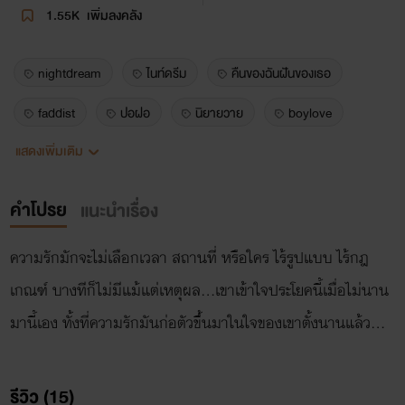
1.55K
เพิ่มลงคลัง
nightdream
ไนท์ดรีม
คืนของฉันฝันของเธอ
faddist
ปอฝอ
นิยายวาย
boylove
แสดงเพิ่มเติม
yaoil
คำโปรย
แนะนำเรื่อง
ความรักมักจะไม่เลือกเวลา สถานที่ หรือใคร ไร้รูปแบบ ไร้กฎ
เกณฑ์ บางทีก็ไม่มีแม้แต่เหตุผล...เขาเข้าใจประโยคนี้เมื่อไม่นาน
มานี้เอง ทั้งที่ความรักมันก่อตัวขึ้นมาในใจของเขาตั้งนานแล้ว...
รีวิว (15)