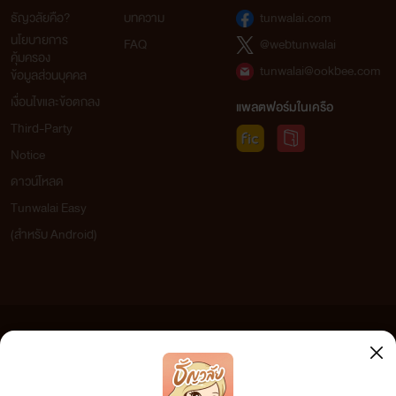
ธัญวลัยคือ?
บทความ
tunwalai.com
นโยบายการ
FAQ
@webtunwalai
คุ้มครอง
tunwalai@ookbee.com
ข้อมูลส่วนบุคคล
เงื่อนไขและข้อตกลง
แพลตฟอร์มในเครือ
Third-Party
Notice
ดาวน์โหลด
Tunwalai Easy
(สำหรับ Android)
ข้อความที่ท่านได้อ่านจากเว็บไซต์นี้เกิดจากการเขียนโดยสาธารณชนและเผยแพร่โดยอัตโนมัติ ผู้ดูแล
เว็บไซต์แห่งนี้ไม่ได้เห็นด้วยและไม่ขอรับผิดชอบต่อข้อความใดๆ ทั้งสิ้น ดังนั้นผู้อ่านทุกท่านโปรดใช้
วิจารณญาณในการกลั่นกรองด้วยตนเอง และหากท่านพบข้อความใดๆ ที่ขัดต่อกฎหมายและศีลธรรม