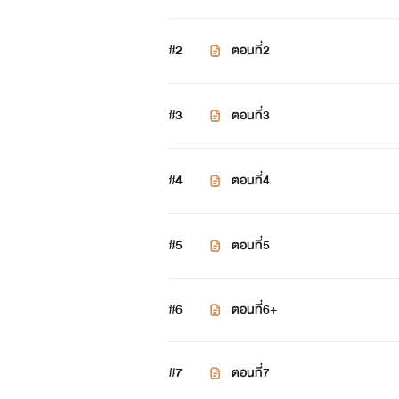
ในสิ่งที่ตัวเองคิดและรับรู้มาก
#2
ตอนที่2
“ปิ่น...” ครามที่เห็นปิ่นปักก้มหน้าเงีย
“ค่ะ ปิ่นจะทำ” แล้วปิ่นปักก็ตอบรับกล
#3
ตอนที่3
“.....” ครามเห็นแบบนั้นก็ไม่ได้ดีใจกับค
#4
ตอนที่4
ใจจากเขา
กระทั่ง...
#5
ตอนที่5
“แต่คุณสัญญากับปิ่นได้ไหม ไม่ว่าผ
#6
ตอนที่6+
“คุณจะหย่าให้ปิ่น” แล้วปิ่นปักก็เงยหน
#7
ตอนที่7
“ปิ่น...”