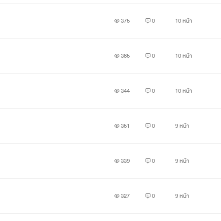
ไม่สามารถบากหน้าอยู่กับคุณได้อีกแล้วค่ะ...”
375
0
10 หน้า
ามีมองว่าหลับนอนกับชายอื่นไปแล้ว” มองแบบนั้นจนเขาที่มักหาเรื่อ
385
0
10 หน้า
344
0
10 หน้า
351
0
9 หน้า
คำเตือน
ยายเหมาะสำหรับผู้อ่านอายุ 18 ปีขึ้นไป (ควรใช้วิจารณญาณในการอ่า
339
0
9 หน้า
ิยายมีเนื้อหา(บางส่วน)ในการใช้ความรุนแรง/ความรุนแรงส่งผลต่อชีว
327
0
9 หน้า
บรรยายฉากร่วมรักอย่างละเอียด