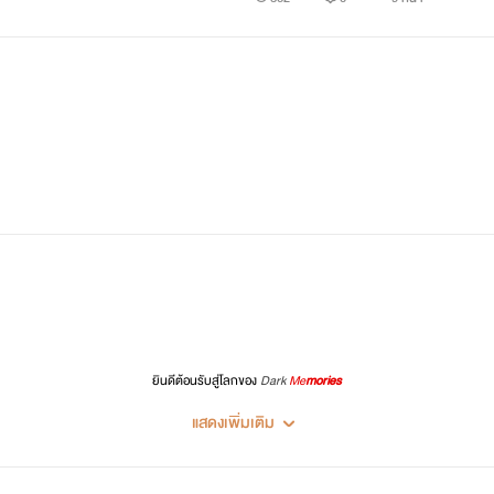
ยินดีต้อนรับสู่โลกของ
Dark
Me
mories
แสดงเพิ่มเติม
โลกที่เสพติดความรุนแรง
โจมโจรที่ได้รับบทพระเอก