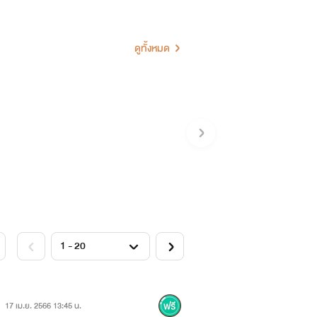
แน่นเมื่อเห็นเธอกำลังทรมานกับความ
ดูทั้งหมด
ชื่อเธอแล้วไม่บีบบังคับให้เธอตรวจ DNA
เด็กในท้องมากที่สุด”
ล้ว เขาไม่ได้เชื่อใจเธอมากเกินกว่าเชื่อ
17 เม.ย. 2566 13:45 น.