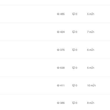
485
0
5 หน้า
บอย่างสิ้นหวังก็เรียกเธอขึ้นอย่างเจ็บปวด
ับมาอย่างไม่ได้เงยหน้ามองคราม
424
0
7 หน้า
ำตอบเลยสักนิด เขารู้ว่าเธอกำลังเจ็บปวดที่เขาเหมือนไม่เชื่อใจเธอ เธอ
376
0
6 หน้า
638
0
5 หน้า
ลจะออกมาเป็นแบบไหน...”
411
0
10 หน้า
้าขึ้นพูดกับครามอีกครั้งด้วยใบหน้าสิ้นหวังแต่แววตากลับหนักแน่น
386
0
8 หน้า