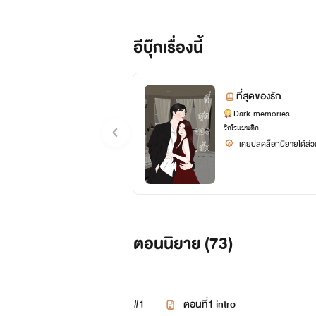
“มันจะไม่มีอะไรเปลี่ยนแปลงปิ่น เรายั
อีบุ๊กเรื่องนี้
รู้สึก
ที่สุดของรัก
แต่...
Dark memories
รักโรแมนติก
“มันเปลี่ยนไปตั้งแต่คุณไม่เชื่อปิ่นแล้
เคยปลดล็อกนิยายได้ส่วน
“ปิ่น...”
“ถ้าปิ่นขอให้คุณเชื่อ ว่าปิ่นกับคุณทัพ
ขอแค่นั้นเธอจะลืมความเข้าใจผิดของเข
ตอนนิยาย (
73
)
“ฉันคุยกับหมอแล้วปิ่น รออายุครบหกสั
#1
ตอนที่1 intro
“.....” ปิ่นปักได้ยินแบบนั้นหัวใจของเธ