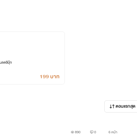
งเป็นสามีภรรยากัน เรารักกัน” ครามกุมมือปิ่นปักแล้วพูดอย่างหนัก
ว!” ปิ่นปักตะคอกขึ้นพร้อมกับน้ำตาที่ไหลออกมา
ลดอีบุ๊ก
199 บาท
ไม่ได้มีอะไรกันจริงๆ คุณจะเชื่อปิ่นไหมคะ” ขอแค่ครั้งเดียว ขอแค่เขาเ
าก่อนหน้านี้ไป
ตอนแรกสุด
ปดาห์เรามาตรวจกันนะ มันเป็นวิธีที่เจ็บน้อยและปลอดภัยต่อแม่และ
อก็ห่อเหี่ยวขึ้นมาในทันที มันราวกับว่าความหวังจากเขาไม่มีให้เธออีกแ
890
0
6 หน้า