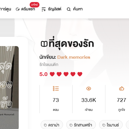
มาใหม่
การ์ตูน
ดรีมแชท
ธัญลิสต์
ค้นหา
ที่สุดของรัก
นักเขียน:
Dark memories
รักโรแมนติก
5.0
73
33.6K
727
ตอน
เข้าชม
ถูกใจ
ดราม่า
รักสามเศร้า
โรมานซ์