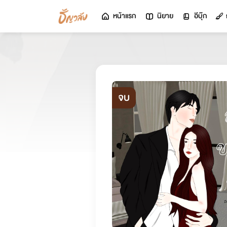
หน้าแรก
นิยาย
อีบุ๊ก
จบ