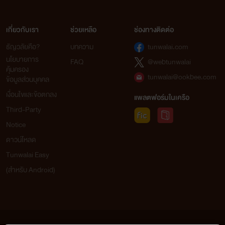
เกี่ยวกับเรา
ช่วยเหลือ
ช่องทางติดต่อ
ธัญวลัยคือ?
บทความ
tunwalai.com
นโยบายการ
FAQ
@webtunwalai
คุ้มครอง
tunwalai@ookbee.com
ข้อมูลส่วนบุคคล
เงื่อนไขและข้อตกลง
แพลตฟอร์มในเครือ
Third-Party
Notice
ดาวน์โหลด
Tunwalai Easy
(สำหรับ Android)