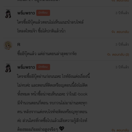
ตอบกลับ
พริ้มพราว
นักเขียน
3 ปีที่แล้ว
ใครซื้ออีบุ๊คแล้วตอนไม่เห็นแนะนำลบไฟล์
โหลดใหม่จ้า ซื้อได้ปกติแล้วน้า
ตอบกลับ
R
3 ปีที่แล้ว
ซื้ออีบุ๊คแล้ว แต่อ่านตอนล่าสุดยากจัง
ตอบกลับ (2)
พริ้มพราว
นักเขียน
3 ปีที่แล้ว
ใครจะซื้ออีบุ๊คอ่านก่อนนะคะ ไรท์ยังแต่งเรื่องนี้
ไม่จบค่ะ และตอนที่ติดเหรียญตอนนี้ยังไม่ติด
ทั้งหมด หน้าซื้อน่าจะเห็นนะคะ ว่าในE-book
มีจำนวนตอนกี่ตอน รบกวนไม่มาม่านะคะทุก
คน หลังจากแต่งจบไรท์จะติดเหรียญทุกตอน
ค่ะ ส่วนใครที่กดซื้อไปแล้วเสียความรู้สึกไรท์
ต้องขออภัยอย่างสูงจริงๆ 💖
ตอบกลับ