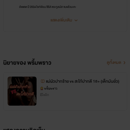
อัพเดต ปี 2024 ไรท์เขียน ซีรีส์ ตระกูลมัส จบแล้วนะคะ
ประกอบไปด้วย
แสดงเพิ่มเติม
1.บ่วงพยศ ซาตานเถื่อน
2.หลุมพรางร้าย มาเฟียเถื่อน
3.คู่หมั้นร้าย กระหายรัก
4.ร้อนรัก เพลย์บอยเถื่อน
นิยายของ พริ้มพราว
ดูทั้งหมด
5.มาเฟียร้าย พ่ายแค้น
และจะมีรุ่นลูกต่อ ฝากติดตามด้วยนะคะ
แม่ผัวปากร้าย vs สะใภ้ปากดี 18+ (เด็กมันยั่ว)
พริ้มพราว
อีโรติก