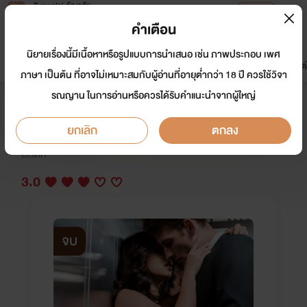
Tunwalai ธัญวลัย
เปิดแอป
เพื่อประสบการณ์ที่ดีกว่าบนมือถือ
คำเตือน
เข้าสู่ระบบ
นิยายเรื่องนี้มีเนื้อหาหรือรูปแบบการนำเสนอ เช่น ภาพประกอบ เพศ
มาใหม่
หน้าแรก
นิยาย
อีบุ๊ก
การ์ตูน
ดรีมแชท
ธัญลิสต์
ภาษา เป็นต้น ที่อาจไม่เหมาะสมกับผู้อ่านที่อายุต่ำกว่า 18 ปี ควรใช้วิจา
รณญาน ในการอ่านหรือควรได้รับคำแนะนำจากผู้ใหญ่
ดาวยั่ว มาเฟียเถื่อน ( My sexy girl )
ยกเลิก
ตกลง
นักเขียน:
พริ้มพราว
อีโรติก
3.0
จบ