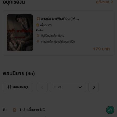
อีบุ๊กเรื่องนี้
ดูทั้งหมด
ดาวยั่ว มาเฟียเถื่อน ( My
sexy girl )
พริ้มพราว
อีโรติก
ซื้ออีบุ๊กปลดล็อกนิยาย
เคยปลดล็อกนิยายได้ส่วนลดอีบุ๊ก
179 บาท
ตอนนิยาย (
45
)
ตอนแรกสุด
#1
1.ปาร์ตี้สวาท NC