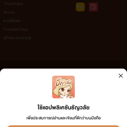
Third-Party
Notice
ดาวน์โหลด
Tunwalai Easy
(สำหรับ Android)
ข้อความที่ท่านได้อ่านจากเว็บไซต์นี้เกิดจากการเขียนโดยสาธารณชนและเผยแพร่โดยอัตโนมัติ ผู้ดูแล
เว็บไซต์แห่งนี้ไม่ได้เห็นด้วยและไม่ขอรับผิดชอบต่อข้อความใดๆ ทั้งสิ้น ดังนั้นผู้อ่านทุกท่านโปรดใช้
วิจารณญาณในการกลั่นกรองด้วยตนเอง และหากท่านพบข้อความใดๆ ที่ขัดต่อกฎหมายและศีลธรรม
กรุณาแจ้งมาที่ tunwalai@ookbee.com เพื่อทีมงานจะได้ดำเนินการในทันที ทั้งนี้ ทางเว็บไซต์ขอสงวน
ลิขสิทธิ์ตามพระราชบัญญัติลิขสิทธิ์ (ฉบับเพิ่มเติม) พ.ศ.2558
ใช้แอปพลิเคชันธัญวลัย
เพื่อประสบการณ์อ่านและเขียนที่ดีกว่าบนมือถือ