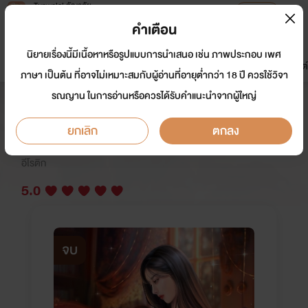
Tunwalai ธัญวลัย
เปิดแอป
เพื่อประสบการณ์ที่ดีกว่าบนมือถือ
คำเตือน
เข้าสู่ระบบ
นิยายเรื่องนี้มีเนื้อหาหรือรูปแบบการนำเสนอ เช่น ภาพประกอบ เพศ
มาใหม่
หน้าแรก
นิยาย
อีบุ๊ก
การ์ตูน
ดรีมแชท
ธัญลิสต์
ภาษา เป็นต้น ที่อาจไม่เหมาะสมกับผู้อ่านที่อายุต่ำกว่า 18 ปี ควรใช้วิจา
รณญาน ในการอ่านหรือควรได้รับคำแนะนำจากผู้ใหญ่
bet love mafia | เดิมพันรักมาเฟีย
ยกเลิก
ตกลง
นักเขียน:
ต้นอ้อ❤️
อีโรติก
5.0
จบ