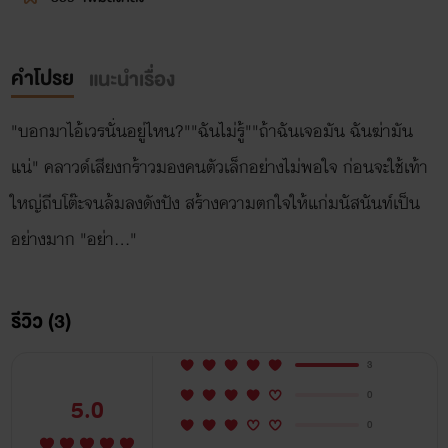
คำโปรย
แนะนำเรื่อง
"บอกมาไอ้เวรนั่นอยู่ไหน?""ฉันไม่รู้""ถ้าฉันเจอมัน ฉันฆ่ามัน
แน่" คลาวด์เสียงกร้าวมองคนตัวเล็กอย่างไม่พอใจ ก่อนจะใช้เท้า
ใหญ่ถีบโต๊ะจนล้มลงดังปัง สร้างความตกใจให้แก่มนัสนันท์เป็น
อย่างมาก "อย่า..."
รีวิว (3)
3
0
5.0
0