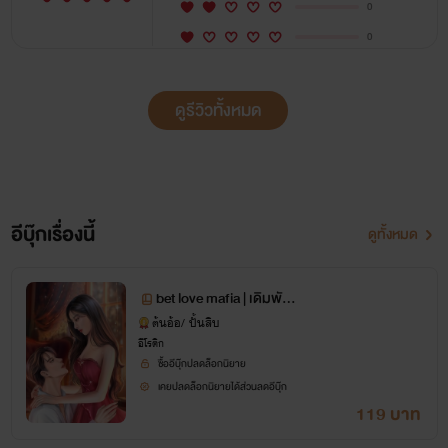
0
0
ดูรีวิวทั้งหมด
อีบุ๊กเรื่องนี้
ดูทั้งหมด
bet love mafia | เดิมพันรั
กมาเฟีย
ต้นอ้อ/ ปั้นสิบ
อีโรติก
ซื้ออีบุ๊กปลดล็อกนิยาย
เคยปลดล็อกนิยายได้ส่วนลดอีบุ๊ก
119 บาท