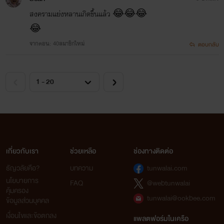
สงครามแย่งหลานเกิดขึ้นแล้ว 😂😂😂
😂
จากตอน: 40สมาชิกใหม่
ตอบกลับ
เกี่ยวกับเรา
ช่วยเหลือ
ช่องทางติดต่อ
ธัญวลัยคือ?
บทความ
tunwalai.com
นโยบายการ
FAQ
@webtunwalai
คุ้มครอง
tunwalai@ookbee.com
ข้อมูลส่วนบุคคล
เงื่อนไขและข้อตกลง
แพลตฟอร์มในเครือ