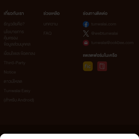
เกี่ยวกับเรา
ช่วยเหลือ
ช่องทางติดต่อ
ธัญวลัยคือ?
บทความ
tunwalai.com
นโยบายการ
FAQ
@webtunwalai
คุ้มครอง
tunwalai@ookbee.com
ข้อมูลส่วนบุคคล
เงื่อนไขและข้อตกลง
แพลตฟอร์มในเครือ
Third-Party
Notice
ดาวน์โหลด
Tunwalai Easy
(สำหรับ Android)
ข้อความที่ท่านได้อ่านจากเว็บไซต์นี้เกิดจากการเขียนโดยสาธารณชนและเผยแพร่โดยอัตโนมัติ ผู้ดูแล