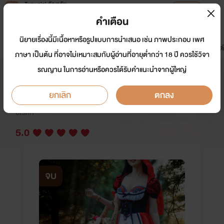
Tunwalai ธัญวลัย
เปิดแอป
เพื่อประสบการณ์ที่ดีกว่าบนมือถือ
คำเตือน
เข้าสู่ระบบ
นิยายเรื่องนี้มีเนื้อหาหรือรูปแบบการนำเสนอ เช่น ภาพประกอบ เพศ
มาใหม่
หน้าแรก
นิยาย
อีบุ๊ก
การ์ตูน
ดรีมแชท
ธัญลิสต์
ภาษา เป็นต้น ที่อาจไม่เหมาะสมกับผู้อ่านที่อายุต่ำกว่า 18 ปี ควรใช้วิจา
รณญาน ในการอ่านหรือควรได้รับคำแนะนำจากผู้ใหญ่
สาวน้อยเก็บเห็ดกับสามอสูร
ยกเลิก
ตกลง
นักเขียน:
กาสะลอง.
อีโรติก
5.0
จบ