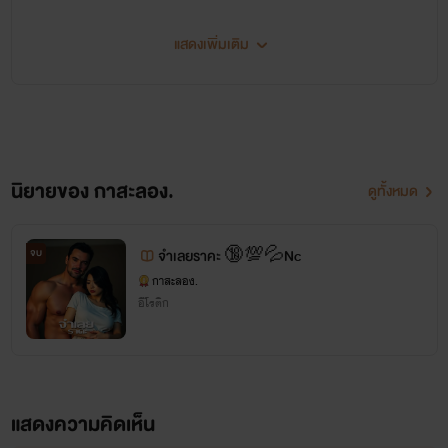
แสดงเพิ่มเติม
นิยายของ กาสะลอง.
ดูทั้งหมด
จบ
จำเลยราคะ 🔞💯💦Nc
กาสะลอง.
อีโรติก
แสดงความคิดเห็น