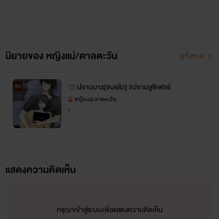
ได้ที่
ไลน์ ID:Panudda2468felm77
นิยายของ หญิงแม่/ตาลตะวัน
ดูทั้งหมด
ปราบมาร[จบแล้ว] #ปราบลูซิเฟอร์
จบ
หญิงแม่/ตาลตะวัน
Y
แสดงความคิดเห็น
กรุณาเข้าสู่ระบบเพื่อแสดงความคิดเห็น