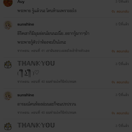
Auy
3 ปีที่แล้ว
พระพาย รู้แล้วนะ โดนห้ามเพราะอะไร
ตอบกลับ
sunshine
3 ปีที่แล้ว
อีริคเขาก็มีมุมอ่อนโยนนะเนี่ย..อยากรู้มากๆถ้า
พระพายรู้ตัวว่าท้องจะเป็นไงนะ
จากตอน: ตอนที่ 41 เขามันชอบเผลอใจเข้าข้างตัวเอง
ตอบกลับ
𝕋ℍ𝔸ℕ𝕂'𝕐𝕆𝕌
3 ปีที่แล้ว
(´༎ຶ ͜ʖ ༎ຶ `)♡
จากตอน: ตอนที่ 40 ผมทำอะไรก็ผิดไปหมด
ตอบกลับ
sunshine
3 ปีที่แล้ว
อารมณ์คนท้องอ่ะเนอะก็จะแปรปรวน
จากตอน: ตอนที่ 40 ผมทำอะไรก็ผิดไปหมด
ตอบกลับ
𝕋ℍ𝔸ℕ𝕂'𝕐𝕆𝕌
3 ปีที่แล้ว