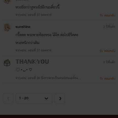
หวงยิ่งกว่างูหวงใช่อีกนะเดี๋ยวนี้
จากตอน: ตอนที่ 37 ผลตรวจ
ตอบกลับ
sunshine
3 ปีที่แล้ว
กรี๊ดดด พระพายท้องหรอ โอ้โห ต่อไปอีริคคง
หวงหนักกว่าเดิม
จากตอน: ตอนที่ 37 ผลตรวจ
ตอบกลับ
𝕋ℍ𝔸ℕ𝕂'𝕐𝕆𝕌
3 ปีที่แล้ว
♡･ᴗ･`♡
จากตอน: ตอนที่ 36 นี่เขากลายเป็นคนอ่อนแอตั้งแต่เ
ตอบกลับ
มื่อไหร่