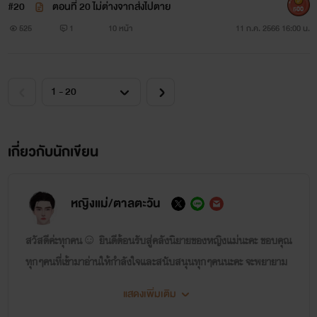
#20
ตอนที่ 20 ไม่ต่างจากส่งไปตาย
500
525
1
10 หน้า
11 ก.ค. 2566 16:00 น.
เกี่ยวกับนักเขียน
หญิงแม่/ตาลตะวัน
สวัสดีค่ะทุกคน☺️ ยินดีต้อนรับสู่คลังนิยายของหญิงแม่นะคะ ขอบคุณ
ทุกๆคนที่เข้ามาอ่านให้กำลังใจและสนับสนุนทุกๆคนนะคะ จะพยายาม
เรียนรู้สิ่งใหม่ๆแล้วก็จะพัฒนาออกมาเป็นผลงานใหม่ๆให้ได้ชื่นชมกัน
แสดงเพิ่มเติม
ผิดพลาดประการใดขออภัยทุกคนไว้ล่วงหน้าด้วยนะคะ ติดต่อพูดคุย