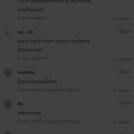
55555 อ้ยยยยอีริคก็คืออีริค..ลูกโตมาคงถอด
แบบอีริคมาแน่ๆ
จากตอน: บทส่งท้าย
ตอบกลับ
eye...lee
3 ปีที่แล้ว
สนุกมากเอาดาวไปเลย ขอบคุณ จะรอติดตาม
เรื่องต่อไปนะคะ
จากตอน: บทส่งท้าย
ตอบกลับ
sunshine
3 ปีที่แล้ว
งุ้ยคุณพ่อคุณแม่มือใหม่
จากตอน: ตอนที่ 43 แม้จะวุ่นวายแต่ก็ไม่ได้แย่
ตอบกลับ
พง
3 ปีที่แล้ว
ขอต่อเลยนะคะ
จากตอน: ตอนที่ 43 แม้จะวุ่นวายแต่ก็ไม่ได้แย่
ตอบกลับ