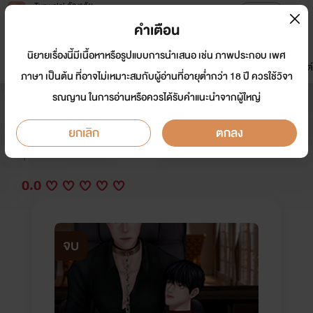
Tunwalai ธัญวลัย
เปิดแอป
เพื่อประสบการณ์ที่ดีกว่าบนมือถือ
คำเตือน
เข้าสู่ระบบ
นิยายเรื่องนี้มีเนื้อหาหรือรูปแบบการนำเสนอ เช่น ภาพประกอบ เพศ
มาใหม่
หน้าแรก
นิยาย
อีบุ๊ก
การ์ตูน
ดรีมแชท
ธัญลิสต์
ภาษา เป็นต้น ที่อาจไม่เหมาะสมกับผู้อ่านที่อายุต่ำกว่า 18 ปี ควรใช้วิจา
รณญาน ในการอ่านหรือควรได้รับคำแนะนำจากผู้ใหญ่
ผมแต่งงานกับเครื่องจักรสังหาร
ยกเลิก
ตกลง
นักเขียน:
หญิงแม่/ตาลตะวัน
Y
0.0
จบ