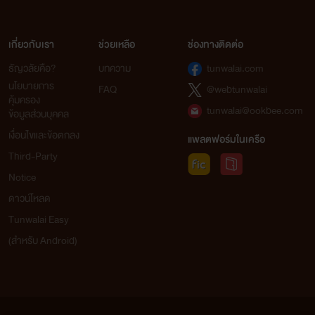
เกี่ยวกับเรา
ช่วยเหลือ
ช่องทางติดต่อ
ธัญวลัยคือ?
บทความ
tunwalai.com
นโยบายการ
FAQ
@webtunwalai
คุ้มครอง
tunwalai@ookbee.com
ข้อมูลส่วนบุคคล
เงื่อนไขและข้อตกลง
แพลตฟอร์มในเครือ
Third-Party
Notice
ดาวน์โหลด
Tunwalai Easy
(สำหรับ Android)