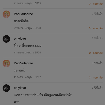
จากตอน: แค่คุณ : EP39
ตอบกลับ
(･´з`･)*.‘ﾟ･✿.｡. *.:｡✿*ﾟ’ﾟ･✿.｡.*.:(●´з`)♡
Paphadaprae
3 ปีที่แล้ว
มาต่ออีกซิค่ะ
ขอบคุณทุกท่านที่ติดตาม และ สนับสนุนไรท์นะคะ
จากตอน: แค่คุณ : EP38
ตอบกลับ
onlylove
3 ปีที่แล้ว
(灬♥ω♥灬)*...*♥*...*(L(*OεV*)E)♥
งื้ิอออ อิ่มเอมมมมมม
จากตอน: แค่คุณ : EP38
ตอบกลับ
Paphadaprae
3 ปีที่แล้ว
รอเรยค่ะ
จากตอน: แค่คุณ : EP37
ตอบกลับ
onlylove
3 ปีที่แล้ว
อร๊ายยย อยากเห็นแล้ว เอ็นดูความเพื่อนน่ารัก
มาก