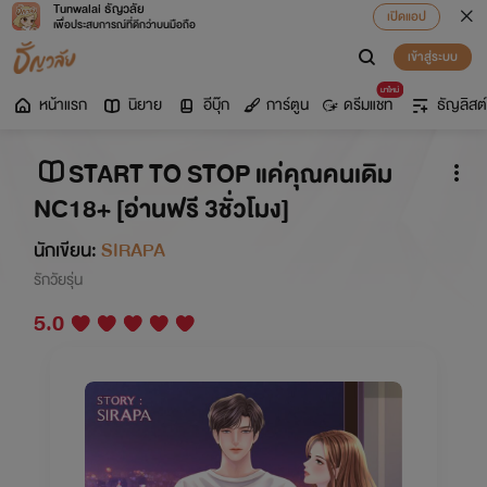
Tunwalai ธัญวลัย
เปิดแอป
เพื่อประสบการณ์ที่ดีกว่าบนมือถือ
เข้าสู่ระบบ
มาใหม่
หน้าแรก
นิยาย
อีบุ๊ก
การ์ตูน
ดรีมแชท
ธัญลิสต์
START TO STOP แค่คุณคนเดิม
NC18+ [อ่านฟรี 3ชั่วโมง]
นักเขียน:
SIRAPA
รักวัยรุ่น
5.0