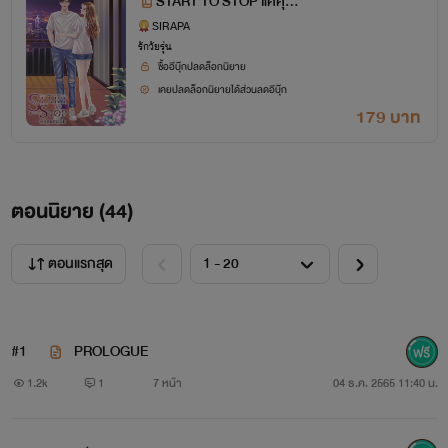
START TO STOP แค่คุณ
คนเดิม NC18+
SIRAPA
รักวัยรุ่น
ซื้ออีบุ๊กปลดล็อกนิยาย
เคยปลดล็อกนิยายได้ส่วนลดอีบุ๊ก
179 บาท
ตอนนิยาย (
44
)
ตอนแรกสุด
#1
PROLOGUE
1.2k
1
7 หน้า
04 ธ.ค. 2565 11:40 น.