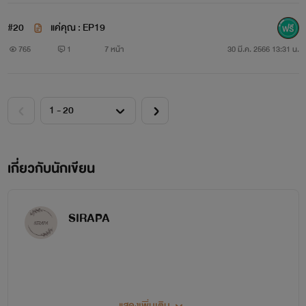
#20
แค่คุณ : EP19
765
1
7 หน้า
30 มี.ค. 2566 13:31 น.
เกี่ยวกับนักเขียน
SIRAPA
~♥~＼(*＾▽＾*)／ H E L L O＼(*＾▽＾*)／~♥~
แสดงเพิ่มเติม