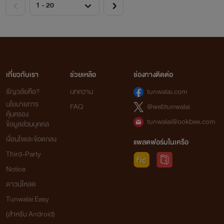
เกี่ยวกับเรา
ช่วยเหลือ
ช่องทางติดต่อ
ธัญวลัยคือ?
บทความ
tunwalai.com
นโยบายการ
FAQ
@webtunwalai
คุ้มครอง
tunwalai@ookbee.com
ข้อมูลส่วนบุคคล
เงื่อนไขและข้อตกลง
แพลตฟอร์มในเครือ
Third-Party
Notice
ดาวน์โหลด
Tunwalai Easy
(สำหรับ Android)