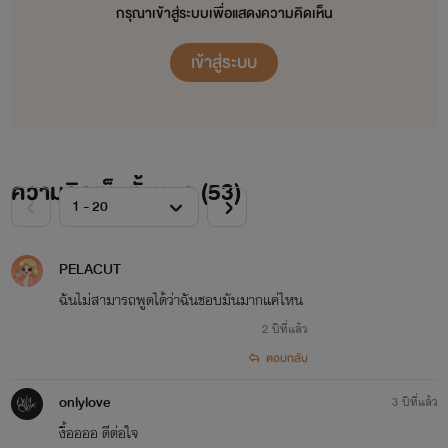
กรุณาเข้าสู่ระบบเพื่อแสดงความคิดเห็น
1. LOVE YOU MY HUBBY เผลอรักคุณสามี ( กำลังอัพ )
เข้าสู่ระบบ
~♥~*.:｡ ✿*ﾟ‘ﾟ･✿.｡. *.:｡✿*ﾟ’ﾟ･✿.｡.*.:｡*~♥~
ความคิดเห็นทั้งหมด (
53
)
PELACUT
***นิยายทุกเรื่องแต่งขึ้นจากจินตนาการของผู้เขียน ห้ามคัดลอก หรือดัดแปลงนะคะ***
ฉันไม่สามารถพูดได้ว่าฉันชอบมันมากแค่ไหน
2 ปีที่แล้ว
" อิมเมจตัวละครแต่ละเรื่อง นำมาจากอินเตอร์เน็ต เพื่อเพิ่มอรรถรสให้กับผู้อ่าน บุคคลในภาพ
ตอบกลับ
ไม่มีส่วนเกี่ยวข้องกับเนื้อหานิยาย "
onlylove
3 ปีที่แล้ว
งื้ออออ ดีต่อใจ