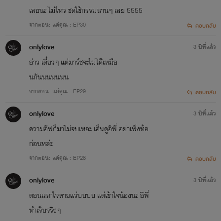
เลยนะ ไม่ไหว ชดใช้กรรมนานๆ เลย 5555
จากตอน: แค่คุณ : EP30
ตอบกลับ
onlylove
3 ปีที่แล้ว
อ่าว เดี๋ยวๆ แต่มาร์ชจะไม่ได๊เหมือ
นกันนนนนนน
จากตอน: แค่คุณ : EP29
ตอบกลับ
onlylove
3 ปีที่แล้ว
ความอีฟก็มาไม่จบเหอะ เอ็นดูอิพี่ อย่าเพิ่งท้อ
ก่อนหล่ะ
จากตอน: แค่คุณ : EP28
ตอบกลับ
onlylove
3 ปีที่แล้ว
ตอนแรกใจหายแว่บบบบ แต่เข้าใจน้องนะ อิพี่
ทำเจ็บจริงๆ