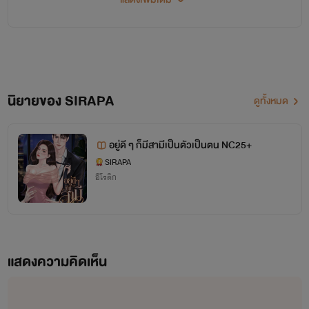
สวัสดีค่า ยินดีต้อนรับเข้าสู่โลกนิยายของไรท์นะคะ (♡˙︶˙♡)
หากชื่นชอบผลงานของไรท์ กดติดตามไรท์ด้วยน๊าาา ( ˘ ³˘)♥
นิยายของ SIRAPA
ดูทั้งหมด
~♥~*.:｡ ✿*ﾟ‘ﾟ･✿.｡. *.:｡✿*ﾟ’ﾟ･✿.｡.*.:｡*~♥~
อยู่ดี ๆ ก็มีสามีเป็นตัวเป็นตน NC25+
นิยายเซตแรก [ H.D. หล่อทะลุจอ ]
SIRAPA
อีโรติก
1. [H.D] อุบัติเหตุรักNC18+ ไกด์-โบว์ (จบแล้ว)
2. [H.D] แฟนปลอมๆNC18+ อาร์ม-น้ำขิง (จบแล้ว)
3. [H.D] ขโมยใจนายหน้านิ่งNC18+ คิม-น้ำอุ่น (จบแล้ว)
แสดงความคิดเห็น
4. [H.D] สะดุดหัวใจนายพี่ว๊ากNC18+ เจมส์-แพรว (จบแล้ว)
นิยายเซตสอง [ ไม่แต่งงาน ]