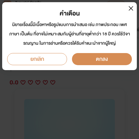
Tunwalai ธัญวลัย
เปิดแอป
เพื่อประสบการณ์ที่ดีกว่าบนมือถือ
คำเตือน
เข้าสู่ระบบ
นิยายเรื่องนี้มีเนื้อหาหรือรูปแบบการนำเสนอ เช่น ภาพประกอบ เพศ
มาใหม่
หน้าแรก
นิยาย
อีบุ๊ก
การ์ตูน
ดรีมแชท
ธัญลิสต์
ภาษา เป็นต้น ที่อาจไม่เหมาะสมกับผู้อ่านที่อายุต่ำกว่า 18 ปี ควรใช้วิจา
รณญาน ในการอ่านหรือควรได้รับคำแนะนำจากผู้ใหญ่
สุดเขตขอบฟ้า
ยกเลิก
ตกลง
นักเขียน:
ภาพฉาย
Y
0.0