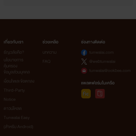
เกี่ยวกับเรา
ช่วยเหลือ
ช่องทางติดต่อ
ธัญวลัยคือ?
บทความ
tunwalai.com
นโยบายการ
FAQ
@webtunwalai
คุ้มครอง
tunwalai@ookbee.com
ข้อมูลส่วนบุคคล
เงื่อนไขและข้อตกลง
แพลตฟอร์มในเครือ
Third-Party
Notice
ดาวน์โหลด
Tunwalai Easy
(สำหรับ Android)