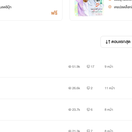
ลดอีบุ๊ก
เคยปลดล็อกนิ
ฟรี
ตอนแรกสุด
51.9k
17
9 หน้า
26.6k
2
11 หน้า
23.7k
6
8 หน้า
21.3k
7
8 หน้า