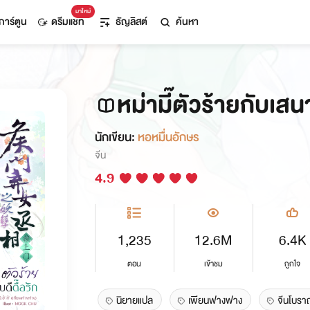
มาใหม่
การ์ตูน
ดรีมแชท
ธัญลิสต์
ค้นหา
หม่ามี๊ตัวร้ายกับเสน
นักเขียน:
หอหมื่นอักษร
จีน
4.9
1,235
12.6M
6.4K
ตอน
เข้าชม
ถูกใจ
นิยายแปล
เพียนฟางฟาง
จีนโบร