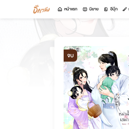
หน้าแรก
นิยาย
อีบุ๊ก
จบ