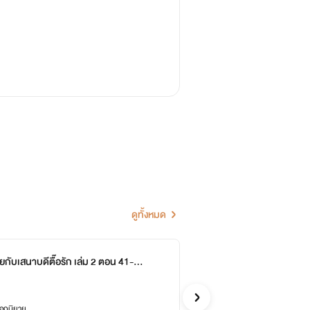
ดูทั้งหมด
ยกับเสนาบดีตื๊อรัก เล่ม 2 ตอน 41-82
หม่
-1
หอห
จีน
ล็อกนิยาย
ซื