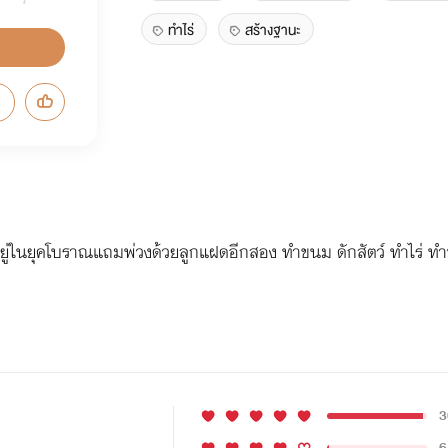
ทำไร่
สร้างฐานะ
อยู่ในยุคโบราณแถมพ่วงด้วยลูกแฝดอีกสอง ทำขนม ดักสัตว์ ทำไร่ ทำทุก
3
6