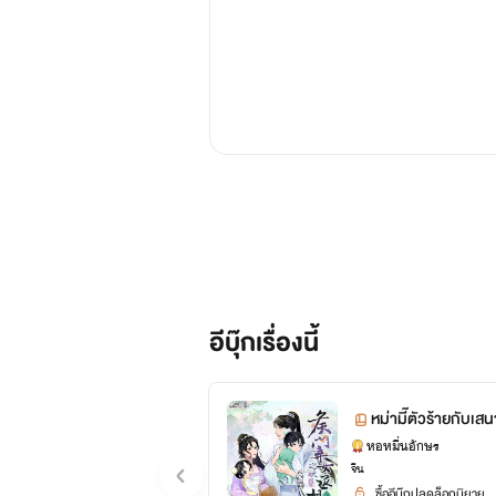
อีบุ๊กเรื่องนี้
หอหมื่นอักษร
จีน
ซื้ออีบุ๊กปลดล็อกนิยาย