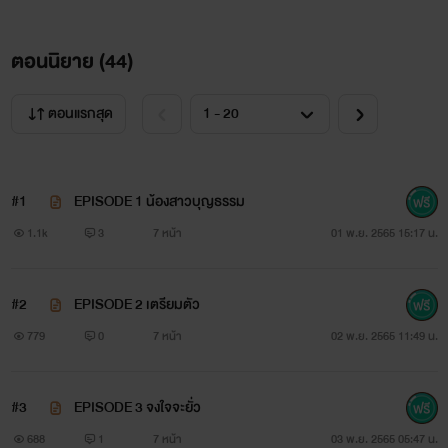
“ไม่สนใจหนูเลยสักนิด คนใจร้ายหนูไม่รักเดนิสแล้ว!” แวบ
ตอนนิยาย (
44
)
นึงหลังจากที่คนตัวเล็กพูดจบ ก้อนเนื้อในอกข้างซ้ายกระตุกวูบ
ไหวไปกับคำพูดคนเมา แต่พอเห็นว่าเธอนิ่งไปเดนิสถึงสอดตัวเข้า
ตอนแรกสุด
ในผ้าห่มเพื่อดึงเธอเข้ามากอด
#1
EPISODE 1 น้องสาวบุญธรรม
1.1k
3
7 หน้า
01 พ.ย. 2565 15:17 น.
#2
EPISODE 2 เตรียมตัว
779
0
7 หน้า
02 พ.ย. 2565 11:49 น.
#3
EPISODE 3 จงใจจะยั่ว
688
1
7 หน้า
03 พ.ย. 2565 05:47 น.