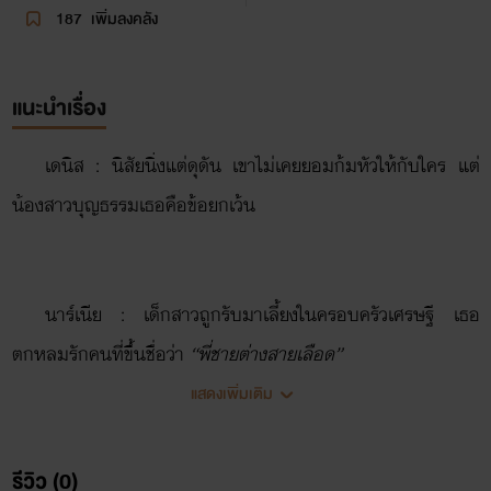
187
เพิ่มลงคลัง
แนะนำเรื่อง
เดนิส : นิสัยนิ่งแต่ดุดัน เขาไม่เคยยอมก้มหัวให้กับใคร แต่
น้องสาวบุญธรรมเธอคือข้อยกเว้น
นาร์เนีย : เด็กสาวถูกรับมาเลี้ยงในครอบครัวเศรษฐี เธอ
ตกหลุมรักคนที่ขึ้นชื่อว่า
“พี่ชายต่างสายเลือด”
แสดงเพิ่มเติม
“ฮึก!…แค่จูบหนูเดนิสยังไม่อยากจะจูบเลย~”
รีวิว (0)