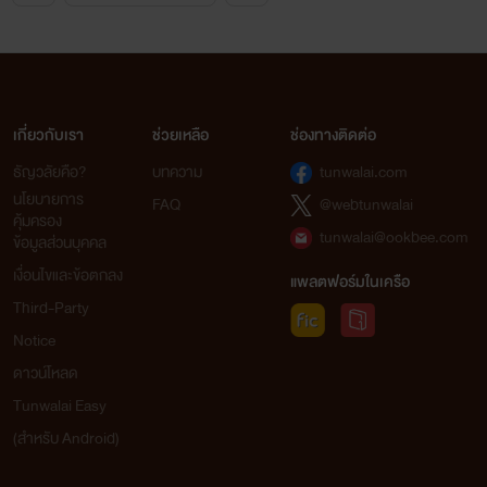
เกี่ยวกับเรา
ช่วยเหลือ
ช่องทางติดต่อ
ธัญวลัยคือ?
บทความ
tunwalai.com
นโยบายการ
FAQ
@webtunwalai
คุ้มครอง
tunwalai@ookbee.com
ข้อมูลส่วนบุคคล
เงื่อนไขและข้อตกลง
แพลตฟอร์มในเครือ
Third-Party
Notice
ดาวน์โหลด
Tunwalai Easy
(สำหรับ Android)