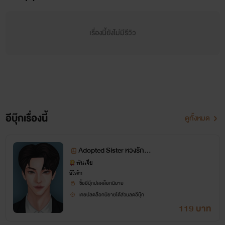
เรื่องนี้ยังไม่มีรีวิว
“พี่เช็ดตัวให้ เลิกงอแงแล้วนอน”
“เดนิสใจร้าย~ พรุ่งนี้หนูจะย้ายกลับบ้านใหญ่ไม่อยากเจอเดนิ
สแล้ว” ปากเล็กเบะคว่ำและบีบน้ำตาออกมา ร่างสูงชะงักไปกับคำ
อีบุ๊กเรื่องนี้
ดูทั้งหมด
พูดของน้องสาวบุญธรรมซึ่งถ้าปกติเธอไม่มีวันพูดมันออกมาเด็ด
ขาด แต่ตอนนี้เหล้าเข้าปากแล้วความกล้ามาจากไหนนักหนา
Adopted Sister หวงรักน้
องสาวบุญธรรม
พันเจีย
อีโรติก
ซื้ออีบุ๊กปลดล็อกนิยาย
“อยากกลับก็กลับ”
เคยปลดล็อกนิยายได้ส่วนลดอีบุ๊ก
119 บาท