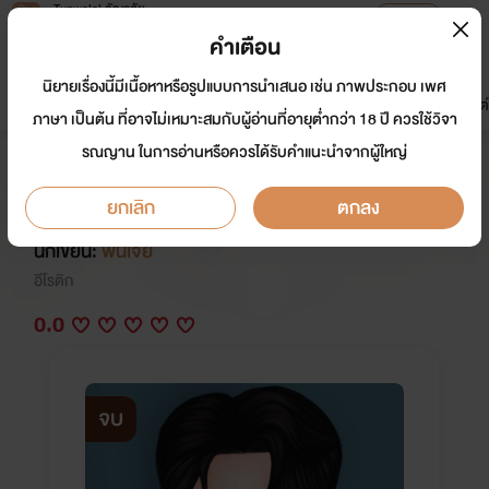
Tunwalai ธัญวลัย
เปิดแอป
เพื่อประสบการณ์ที่ดีกว่าบนมือถือ
คำเตือน
เข้าสู่ระบบ
นิยายเรื่องนี้มีเนื้อหาหรือรูปแบบการนำเสนอ เช่น ภาพประกอบ เพศ
มาใหม่
หน้าแรก
นิยาย
อีบุ๊ก
การ์ตูน
ดรีมแชท
ธัญลิสต์
ภาษา เป็นต้น ที่อาจไม่เหมาะสมกับผู้อ่านที่อายุต่ำกว่า 18 ปี ควรใช้วิจา
รณญาน ในการอ่านหรือควรได้รับคำแนะนำจากผู้ใหญ่
Adopted Sister หวงรักน้องสาว
บุญธรรม
ยกเลิก
ตกลง
นักเขียน:
พันเจีย
อีโรติก
0.0
จบ