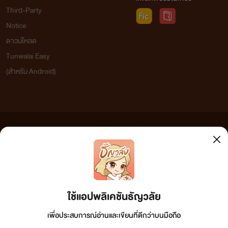
Third-Party
Notice
ดาวน์โหลด
Tunwalai Easy
(สำหรับ Android)
ข้อความที่ท่านได้อ่านจากเว็บไซต์นี้เกิดจากการเขียนโดยสาธารณชนและเผยแพร่โดยอัตโนมัติ ผู้ดูแล
เว็บไซต์แห่งนี้ไม่ได้เห็นด้วยและไม่ขอรับผิดชอบต่อข้อความใดๆ ทั้งสิ้น ดังนั้นผู้อ่านทุกท่านโปรดใช้
วิจารณญาณในการกลั่นกรองด้วยตนเอง และหากท่านพบข้อความใดๆ ที่ขัดต่อกฎหมายและศีลธรรม
กรุณาแจ้งมาที่ tunwalai@ookbee.com เพื่อทีมงานจะได้ดำเนินการในทันที ทั้งนี้ ทางเว็บไซต์ขอสงวน
ลิขสิทธิ์ตามพระราชบัญญัติลิขสิทธิ์ (ฉบับเพิ่มเติม) พ.ศ.2558
ใช้แอปพลิเคชันธัญวลัย
เพื่อประสบการณ์อ่านและเขียนที่ดีกว่าบนมือถือ