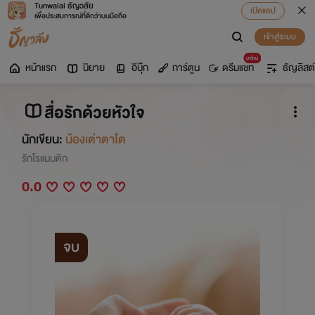
Tunwalai ธัญวลัย
เปิดแอป
เพื่อประสบการณ์ที่ดีกว่าบนมือถือ
เข้าสู่ระบบ
มาใหม่
หน้าแรก
นิยาย
อีบุ๊ก
การ์ตูน
ดรีมแชท
ธัญลิสต์
สื่อรักด้วยหัวใจ
นักเขียน:
น้องเต่าตาโต
รักโรแมนติก
0.0
จบ