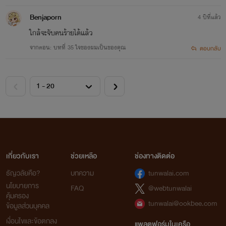
Benjaporn
4 ปีที่แล้ว
ใกล้จะจับคนร้ายได้แล้ว
จากตอน: บทที่ 35 ใจของผมเป็นของคุณ
ตอบกลับ
เกี่ยวกับเรา
ช่วยเหลือ
ช่องทางติดต่อ
ธัญวลัยคือ?
บทความ
tunwalai.com
นโยบายการ
FAQ
@webtunwalai
คุ้มครอง
tunwalai@ookbee.com
ข้อมูลส่วนบุคคล
เงื่อนไขและข้อตกลง
แพลตฟอร์มในเครือ