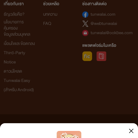
เกี่ยวกับเรา
ช่วยเหลือ
ช่องทางติดต่อ
ธัญวลัยคือ?
บทความ
tunwalai.com
นโยบายการ
FAQ
@webtunwalai
คุ้มครอง
tunwalai@ookbee.com
ข้อมูลส่วนบุคคล
เงื่อนไขและข้อตกลง
แพลตฟอร์มในเครือ
Third-Party
Notice
ดาวน์โหลด
Tunwalai Easy
(สำหรับ Android)
ข้อความที่ท่านได้อ่านจากเว็บไซต์นี้เกิดจากการเขียนโดยสาธารณชนและเผยแพร่โดยอัตโนมัติ ผู้ดูแล
เว็บไซต์แห่งนี้ไม่ได้เห็นด้วยและไม่ขอรับผิดชอบต่อข้อความใดๆ ทั้งสิ้น ดังนั้นผู้อ่านทุกท่านโปรดใช้