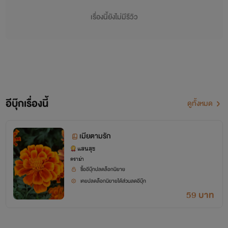
อะไรที่จะมาปฏิเสธฉันได้”
เรื่องนี้ยังไม่มีรีวิว
“แล้วเราจะได้เห็นกัน..ว่าคนอย่างฉันจะสามารถปฏิเสธผู้หญิง
ตระกูลดาร์วิชอย่างเธอได้หรือเปล่า?!”
“ก็เอาสิ!!..เรามาลองดูกันเลย ว่าฉันหรือนายใครจะเดินสวยๆ
เข้าเส้นชัยก่อนกัน!!”
อีบุ๊กเรื่องนี้
ดูทั้งหมด
เมียตามรัก
แสนสุข
ดราม่า
ซื้ออีบุ๊กปลดล็อกนิยาย
เคยปลดล็อกนิยายได้ส่วนลดอีบุ๊ก
59 บาท