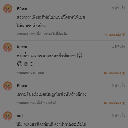
Khem
3 ปีที่แล้ว
สงสารวาเฟียนะที่พ่อโลภแบบนี้จนทำให้เมฆ
ไม่ยอมรับเป้นน้อว
จากตอน: ตอนที่29 ความจริงที่ต้องฟัง
ตอบกลับ (1)
Khem
3 ปีที่แล้ว
พรุ่งนี้ขอ4ตอนรวดเลยนะคะไรท์ชดเชย,😊
😊☺️☺️
จากตอน: ประกาศค่ะ
ตอบกลับ (1)
Khem
3 ปีที่แล้ว
,ความลับอะไรเมฆเป็นลูกใครไรท์ใจร้ายอีกละ
จากตอน: ตอนที่28 ความลับ?!
ตอบกลับ (1)
null
3 ปีที่แล้ว
โอ๊ย จะสงสารใครก่อนดี ดราม่ากําลังจะเริ่มใช่