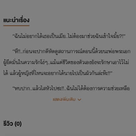
แนะนำเรื่อง
“ฉันไม่อยากได้เธอเป็นเมีย..ไม่ต้องมาช่วยฉันเข้าใจมั้ย?!”
“หึ!!..ก่อนจะปากดีหัดดูสถานการณ์ตอนนี้ด้วยนะพ่อพระเอก
ผู้ยึดมั่นในความรักโง่ๆ..แม้แต่ชีวิตของตัวเองยังจะรักษาเอาไว้ไม่
ได้ แล้วผู้หญิงที่ไหนจะอยากได้นายไปเป็นผัวกันล่ะห๊ะ!!”
“หุบปาก..แล้วไสหัวไปซะ!!..ฉันไม่ได้ต้องการความช่วยเหลือ
จากเธอ ไม่ต้องเสนอตัวเสือกเข้ามาช่วยฉัน”
แสดงเพิ่มเติม
“ถึงนายจะปฏิเสธฉันยังไงก็ตามเถอะ..แต่หากลูกสาวของชีค
รีวิว (0)
ไบซาล ดาร์วิช ต้องการจะแต่งงานกับนาย แล้วนาย..จะมีปัญญา