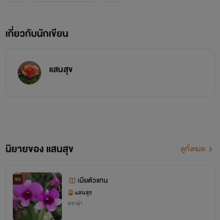
เกี่ยวกับนักเขียน
แสนสุข
นิยายของ แสนสุข
ดูทั้งหมด
เมียตัวแทน
จบ
แสนสุข
ดราม่า