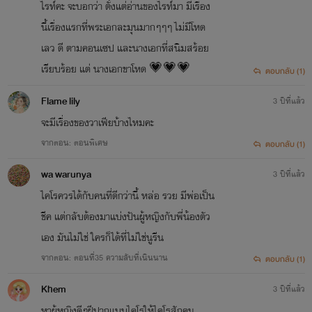
ไรท์คะ จะบอกว่า ตั้งแต่อ่านของไรท์มา มีเรื่อง
นี้เรื่องแรกที่พระเอกละมุนมากๆๆๆ ไม่มีโหด
เลว ดี ตามคอนเซป และนางเอกที่สนิมสร้อย
เรียบร้อย แต่ นางเอกขาโหด 💗💗💗
ตอบกลับ (1)
Flame lily
3 ปีที่แล้ว
จะมีเรื่องของวาเฟียบ้างไหมคะ
จากตอน: ตอนพิเศษ
ตอบกลับ (1)
wa warunya
3 ปีที่แล้ว
ไคโรควรได้กับคนที่ดีกว่านี้ หล่อ รวย มีพ่อเป็น
ชีค แต่กลับต้องมาแบ่งปันผู้หญิงกับพี่น้องตัว
เอง มันไม่ใช่ ใครก็ได้ที่ไม่ใช่นูรีน
จากตอน: ตอนที่35 ความลับที่เนินนาน
ตอบกลับ (1)
Khem
3 ปีที่แล้ว
หาผู้หญิงดีๆฝีปากแบบไคโรให้ไคโรสักคน