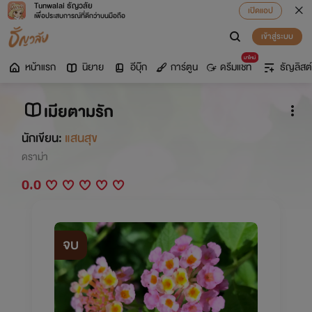
Tunwalai ธัญวลัย
เปิดแอป
เพื่อประสบการณ์ที่ดีกว่าบนมือถือ
เข้าสู่ระบบ
มาใหม่
หน้าแรก
นิยาย
อีบุ๊ก
การ์ตูน
ดรีมแชท
ธัญลิสต์
เมียตามรัก
นักเขียน:
แสนสุข
ดราม่า
0.0
จบ