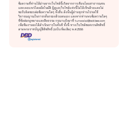
ข้อความที่ท่านได้อ่านจากเว็บไซต์นี้เกิดจากการเขียนโดยสาธารณชน
และเผยแพร่โดยอัตโนมัติ ผู้ดูแลเว็บไซต์แห่งนี้ไม่ได้เห็นด้วยและไม่
ขอรับผิดชอบต่อข้อความใดๆ ทั้งสิ้น ดังนั้นผู้อ่านทุกท่านโปรดใช้
วิจารณญาณในการกลั่นกรองด้วยตนเอง และหากท่านพบข้อความใดๆ
ที่ขัดต่อกฎหมายและศีลธรรม กรุณาแจ้งมาที่
tunwalai@ookbee.com
เพื่อทีมงานจะได้ดำเนินการในทันที ทั้งนี้ ทางเว็บไซต์ขอสงวนลิขสิทธิ์
ตามพระราชบัญญัติลิขสิทธิ์ (ฉบับเพิ่มเติม) พ.ศ.2558