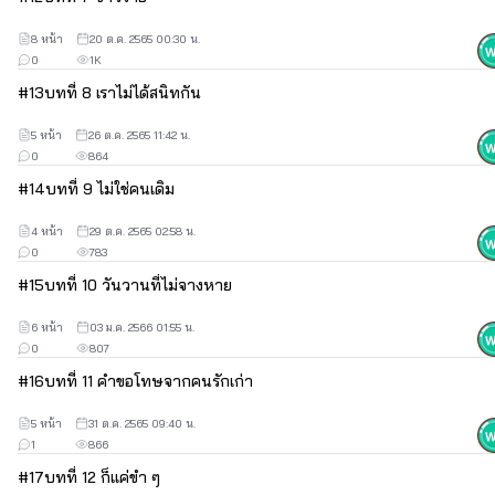
🙏🙏🙏🙏🙏
8 หน้า
20 ต.ค. 2565 00:30 น.
0
1K
#
13
บทที่ 8 เราไม่ได้สนิทกัน
5 หน้า
26 ต.ค. 2565 11:42 น.
ฝากกดหัวใจ ❤ + คอมเม้นท์เพื่อเป็นกำลังใจกันเข้ามาเยอะ ๆ 
0
864
นะคะ ออดอ้อนขั้นสุดเลยน่าา
#
14
บทที่ 9 ไม่ใช่คนเดิม
4 หน้า
29 ต.ค. 2565 02:58 น.
🙏🙏🙏😘😘😘
0
783
#
15
บทที่ 10 วันวานที่ไม่จางหาย
6 หน้า
03 ม.ค. 2566 01:55 น.
👉ช่องทางการติดตาม 👈
0
807
#
16
บทที่ 11 คำขอโทษจากคนรักเก่า
5 หน้า
31 ต.ค. 2565 09:40 น.
1
866
#
17
บทที่ 12 ก็แค่ขำ ๆ