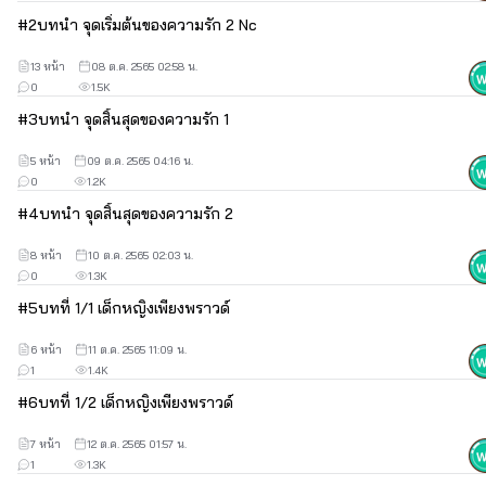
#
2
บทนำ จุดเริ่มต้นของความรัก 2 Nc
คำโปรย
13 หน้า
08 ต.ค. 2565 02:58 น.
0
1.5K
#
3
บทนำ จุดสิ้นสุดของความรัก 1
อดีตเธอเคยทำร้ายคนที่รักสุดหัวใจ ไม่ผิดเลยหากปัจจุบันเขาจะ
เกลียดชังและทำกับเธอราวเป็นผู้หญิงไร้ค่า 
5 หน้า
09 ต.ค. 2565 04:16 น.
0
1.2K
#
4
บทนำ จุดสิ้นสุดของความรัก 2
เพียงหนึ่งยอมก้มหน้ากล้ำกลืนชดเชยให้กับภาสวีร์ ยอมเป็นนาง
บำเรอที่เขาเรียกได้ทุกเวลาแม้แต่ตอนที่เธออยู่ในสถานะภรรยาจำเป็น
8 หน้า
10 ต.ค. 2565 02:03 น.
ของคนอื่น 
0
1.3K
#
5
บทที่ 1/1 เด็กหญิงเพียงพราวด์
หากวันหนึ่งการชดใช้ของเธอก็สิ้นสุดลงเมื่อเขาประกาศหมั้นกับ
6 หน้า
11 ต.ค. 2565 11:09 น.
แฟนสาว ไม่มีเยื่อใยใดๆ ให้ต้องห่วงหาอาลัยอีก 
1
1.4K
#
6
บทที่ 1/2 เด็กหญิงเพียงพราวด์
เพียงหนึ่งเดินหันหลังจากมาพร้อมกับความลับสำคัญที่เธอไม่คิดจะ
7 หน้า
12 ต.ค. 2565 01:57 น.
ปริปากพูด
1
1.3K