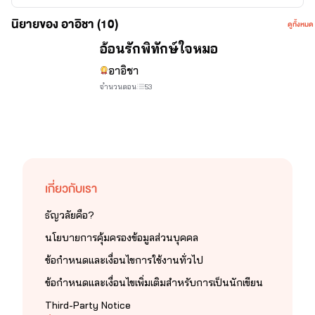
🖋️‼️ลิขสิทธิ์ ‼️✒️
นิยายของ อาอิชา (10)
ดูทั้งหมด
จบ
อ้อนรักพิทักษ์ใจหมอ
สงวนลิขสิทธิ์ตามพระราชบัญญัติลิขสิทธิ์ พ.ศ.2537 โดยห้ามนำ
ส่วนหนึ่งส่วนใดของหนังสือเล่มนี้ไปลอกเลียนแบบ ทำสำเนาถ่าย
อาอิชา
เอกสารหรือนำไปเผยแพร่บนอินเตอร์เน็ต และเครือข่ายต่างๆ ไม่ว่าจะรูป
จำนวนตอน
53
แบบใดๆ นอกจากจะได้รับอนุญาตเป็นลายลักษณ์อักษรจากทาง
เจ้าของสิทธิ์เท่านั้น
เกี่ยวกับเรา
ธัญวลัยคือ?
นโยบายการคุ้มครองข้อมูลส่วนบุคคล
ข้อกำหนดและเงื่อนไขการใช้งานทั่วไป
ข้อกำหนดและเงื่อนไขเพิ่มเติมสำหรับการเป็นนักเขียน
Third-Party Notice