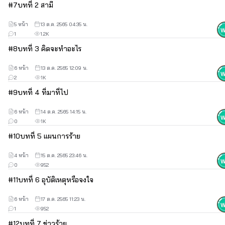
#
7
บทที่ 2 สามี
🧑⚕️👼💑
5 หน้า
13 ต.ค. 2565 04:35 น.
1
1.2K
#
8
บทที่ 3 คิดจะทำอะไร
ทักทายนักอ่านทุกคนค่า
6 หน้า
13 ต.ค. 2565 12:09 น.
2
1K
#
9
บทที่ 4 ที่มาที่ไป
มาพบกับไรท์อาอิชากันอีกแล้ว ไรท์ไม่ได้หายไปไหนน้าา ยังปั่น
นิยายอยู่
6 หน้า
14 ต.ค. 2565 14:15 น.
0
1K
#
10
บทที่ 5 แผนการร้าย
เรื่อง กลลวงรักนางบำเรอ ใช้เวลาปั่นนานมากมาก รับรองความ
สนุกครบรส มีสุข เศร้า เหงา ดราม่า อบอุ่นละมุนใจ พร้อมกับเด็กหญิง
4 หน้า
15 ต.ค. 2565 23:46 น.
เพียงพราวด์ที่พกพาความแสบซนมาเต็มพิกัด
0
952
#
11
บทที่ 6 อุบัติเหตุหรือจงใจ
เรื่องราวความรัก ความแค้น จะหาบทสรุปจบลงที่ตรงไหนต้อง
6 หน้า
17 ต.ค. 2565 11:23 น.
ติดตามค่ะ
1
952
#
12
บทที่ 7 ข่าวร้าย