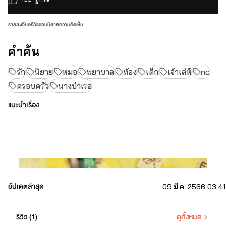
รายละเอียด
รีวิว
ตอนนิยาย
ความคิดเห็น
คำค้น
รัก
นิยาย
หมอ
พยาบาล
ท้อง
เด็ก
เจ้าเล่ห์
nc
ครอบครัว
นางบำเรอ
แนะนำเรื่อง
อัปเดตล่าสุด
09 มี.ค. 2566 03:41
รีวิว (
1
)
ดูทั้งหมด