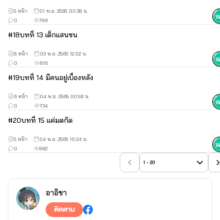
5 หน้า
01 พ.ย. 2565 00:38 น.
0
796
#
18
บทที่ 13 เด็กแสนซน
8 หน้า
03 พ.ย. 2565 12:02 น.
0
816
htps://www.facebook.com/profile.php? 
id=100067541394048
#
19
บทที่ 14 มีคนอยู่เบื้องหลัง
6 หน้า
04 พ.ย. 2565 00:56 น.
0
734
📌‼️คำเตือน‼️📌
#
20
บทที่ 15 แค่มดกัด
5 หน้า
04 พ.ย. 2565 10:24 น.
เนื้อหาต่อไปนี้ มีเนื้อหาที่ไม่เหมาะสม เพศ บังคับขืนใจ เหมาะกับ
0
862
วัย 18ปีขึ้นไป
1 - 20
ปล.เนื้อหาเป็นเพียงจินตนาการเท่านั้น
อาอิชา
ติดตาม