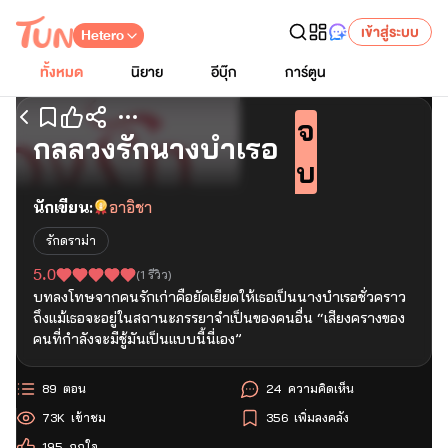
เข้าสู่ระบบ
Hetero
ทั้งหมด
นิยาย
อีบุ๊ก
การ์ตูน
จ
เริ่มอ่านตอนแรก
กลลวงรักนางบำเรอ
บ
นักเขียน:
อาอิชา
รักดราม่า
5.0
(
1
รีวิว)
บทลงโทษจากคนรักเก่าคือยัดเยียดให้เธอเป็นนางบำเรอชั่วคราว
ถึงแม้เธอจะอยู่ในสถานะภรรยาจำเป็นของคนอื่น “เสียงครางของ
คนที่กำลังจะมีชู้มันเป็นแบบนี้นี่เอง”
89
ตอน
24
ความคิดเห็น
73K
เข้าชม
356
เพิ่มลงคลัง
195
ถูกใจ