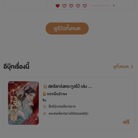
0
ดูรีวิวทั้งหมด
อีบุ๊กเรื่องนี้
ดูทั้งหมด
สตรีแกร่งตระกูลไป๋ เล่ม 1
ตอน 1-60
หอหมื่นอักษร
จีน
ซื้ออีบุ๊กปลดล็อกนิยาย
เคยปลดล็อกนิยายได้ส่วนลดอีบุ๊ก
ฟรี