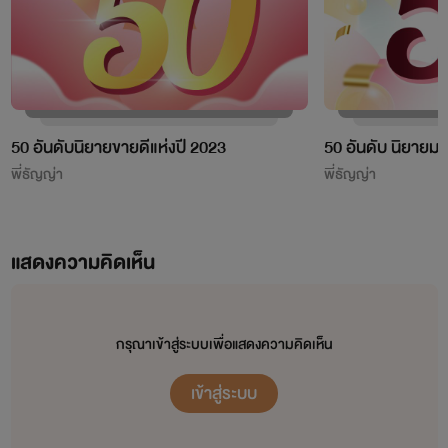
เผยแพร่อย่างเป็นทางการโดย OokbeeU และ China Literature
เจ้าของลิขสิทธิ์ต้นฉบับ China Literature
50 อันดับนิยายขายดีแห่งปี 2023
50 อันดับ นิยายมา
พี่ธัญญ่า
พี่ธัญญ่า
จากใจเก๋อเก๋อ
นิยายทุกเรื่องที่อยู่ในโปรเจกต์หอหมื่นอักษรเราเป็นนิยายที่เก๋อเก๋อพยายามพิถีพิถันคัดเลือก
แสดงความคิดเห็น
มาอย่างเต็มความสามารถโดยผ่านการเรียบเรียงและกลั่นกรองด้วยความตั้งใจของเหล่านักแปล เพื่อ
ให้นายท่านได้รับความเพลิดเพลินอย่างถึงที่สุด
เก๋อเก๋อหวังเป็นอย่างยิ่งว่านิยายของเราจะเติมเต็มความปรารถนาของนายท่านทุกๆ คนได้
กรุณาเข้าสู่ระบบเพื่อแสดงความคิดเห็น
อย่างพึงพอใจ และเชื่อมั่นว่านายท่านจะสนับสนุนนิยายของเราอย่างถูกลิขสิทธิ์ เพื่อเป็นกำลังใจใน
การคัดสรรนิยายเรื่องอื่นๆ ของเราต่อไปในอนาคต
เข้าสู่ระบบ
ถ้าหากนายท่านพบเห็นนิยายของหอหมื่นอักษรถูกนำไปเผยแพร่อย่างผิดลิขสิทธิ์ที่ใด
สามารถเข้ามาแจ้งกับเราได้ในทุกช่องทางการติดต่อ