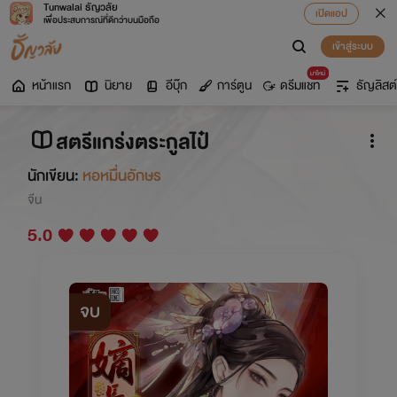
Tunwalai ธัญวลัย
เปิดแอป
เพื่อประสบการณ์ที่ดีกว่าบนมือถือ
เข้าสู่ระบบ
มาใหม่
หน้าแรก
นิยาย
อีบุ๊ก
การ์ตูน
ดรีมแชท
ธัญลิสต์
สตรีแกร่งตระกูลไป๋
นักเขียน:
หอหมื่นอักษร
จีน
5.0
จบ