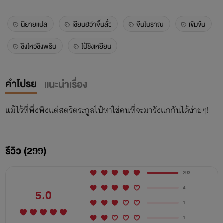
นิยายแปล
เชียนฮว่าจิ้นลั่ว
จีนโบราณ
เข้มข้น
ชิงไหวชิงพริบ
ไป๋ชิงเหยียน
คำโปรย
แนะนำเรื่อง
แม้ไร้ที่พึ่งพิงแต่สตรีตระกูลไป๋หาใช่คนที่จะมารังแกกันได้ง่ายๆ!
รีวิว (299)
293
4
5.0
1
1