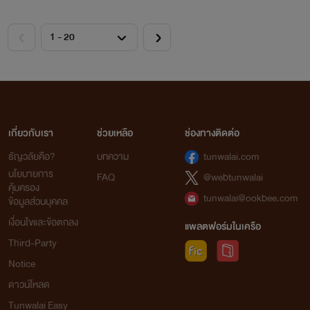
เกี่ยวกับเรา
ช่วยเหลือ
ช่องทางติดต่อ
ธัญวลัยคือ?
บทความ
tunwalai.com
นโยบายการ
FAQ
@webtunwalai
คุ้มครอง
tunwalai@ookbee.com
ข้อมูลส่วนบุคคล
เงื่อนไขและข้อตกลง
แพลตฟอร์มในเครือ
Third-Party
Notice
ดาวน์โหลด
Tunwalai Easy