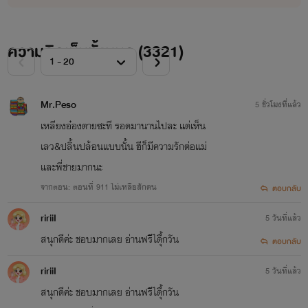
ท้ายที่สุดนี้เก๋อเก๋อขอขอบพระคุณแรงสนับสนุนของนายท่านทุกคนจากนี้และต่อไปในอนาคต
ด้วยเจ้าค่ะ
ความคิดเห็นทั้งหมด (
3321
)
เก๋อเก๋อ แห่งหอหมื่นอักษร
Mr.Peso
5 ชั่วโมงที่แล้ว
เหลียงอ๋องตายซะที รอดมานานไปละ แต่เห็น
เลว&ปลิ้นปล้อนแบบนั้น ฮีก็มีความรักต่อแม่
และพี่ชายมากนะ
จากตอน: ตอนที่ 911 ไม่เหลือสักคน
ตอบกลับ
ririiI
5 วันที่แล้ว
สนุกดีค่ะ ชอบมากเลย อ่านฟรีได้ืุกวัน
ตอบกลับ
ririiI
5 วันที่แล้ว
สนุกดีค่ะ ชอบมากเลย อ่านฟรีได้ืุกวัน