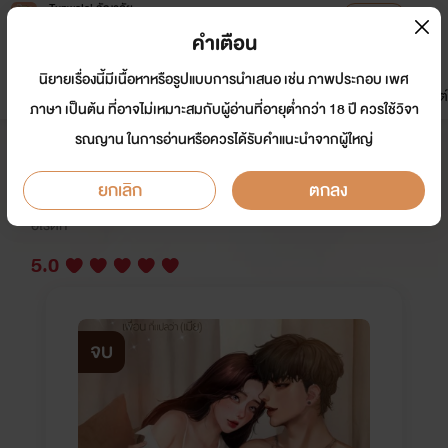
Tunwalai ธัญวลัย
เปิดแอป
เพื่อประสบการณ์ที่ดีกว่าบนมือถือ
คำเตือน
เข้าสู่ระบบ
นิยายเรื่องนี้มีเนื้อหาหรือรูปแบบการนำเสนอ เช่น ภาพประกอบ เพศ
มาใหม่
หน้าแรก
นิยาย
อีบุ๊ก
การ์ตูน
ดรีมแชท
ธัญลิสต์
ภาษา เป็นต้น ที่อาจไม่เหมาะสมกับผู้อ่านที่อายุต่ำกว่า 18 ปี ควรใช้วิจา
รณญาน ในการอ่านหรือควรได้รับคำแนะนำจากผู้ใหญ่
เพื่อนที่แปลว่า (เมีย) bad friend
ยกเลิก
ตกลง
นักเขียน:
ลำเจียก Story Truth
อีโรติก
5.0
จบ