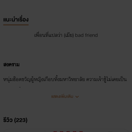
แนะนำเรื่อง
เพื่อนที่แปลว่า (เมีย) bad friend
สงคราม
หนุ่มฮ๊อตขวัญผู้หญิงเกือบทั้งมหาวิทยาลัย ความเจ้าชู้ไม่เคยเป็น
สองลองใคร
แสดงเพิ่มเติม
เส้นด้าย
รีวิว (223)