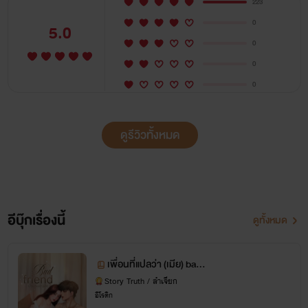
สาวห้าว แต่ข้างในอ่อนหวาน
223
0
5.0
0
0
———-แนะนำเรื่อง——-
0
ดูรีวิวทั้งหมด
เพราะความที่เป็นเพื่อนกันมาตั้งแต่เด็กจึงยากที่จะคิดอะไรเกินเลย
สองคนหนักแน่นกับคำว่าเพื่อนมาตลอด
จนกระทั่งวันหนึ่งตื่นขึ้นมาแล้วพบว่าคนที่นอนข้างๆ คือ ‘เพื่อนที่
อีบุ๊กเรื่องนี้
ดูทั้งหมด
คบกันมานาน’ แถมยังเปลือยกายทั้งคู่ นับจากนั้นสถานะก็ค่อยๆ
เปลี่ยนกลายเป็น ‘เพื่อนที่แปลว่าเมีย’
เพื่อนที่แปลว่า (เมีย) bad f
riend 20+
Story Truth / ลำเจียก
อีโรติก