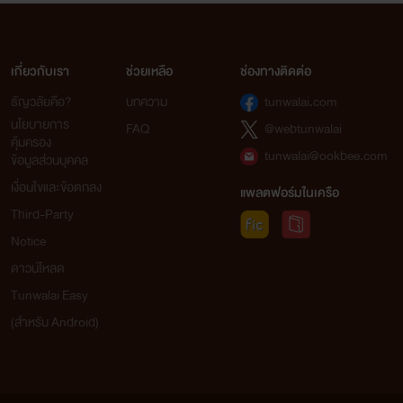
เกี่ยวกับเรา
ช่วยเหลือ
ช่องทางติดต่อ
ธัญวลัยคือ?
บทความ
tunwalai.com
นโยบายการ
FAQ
@webtunwalai
คุ้มครอง
tunwalai@ookbee.com
ข้อมูลส่วนบุคคล
เงื่อนไขและข้อตกลง
แพลตฟอร์มในเครือ
Third-Party
Notice
ดาวน์โหลด
Tunwalai Easy
(สำหรับ Android)