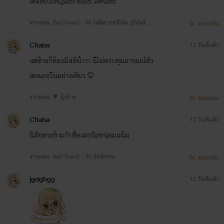
เตลิดไปใหญ่ละด้ายเอ้ย สตินะคะ
จากตอน: Bad friend - 86 ไม่มีทางหนีพ้น (ยั่วโมโห
ตอบกลับ
🔥)
Chaba
12 วันที่แล้ว
แต่ด้ายก็ต้องมีสติน้าาา นี่ไม่ควบคุมอารมณ์ตัว
เองเลยวีนอย่างเดียว☺
จากตอน: ♥️ นุ้งด้าย
ตอบกลับ
Chaba
12 วันที่แล้ว
นิสัยตรงข้ามกับชื่อเลยนังหน่อมแน๊ม
จากตอน: Bad friend - 80 ขัดจังหวะ
ตอบกลับ
jgdghgg
12 วันที่แล้ว