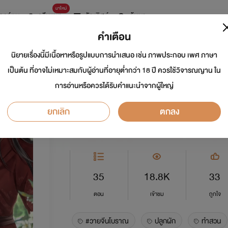
มาใหม่
การ์ตูน
ดรีมแชท
ธัญลิสต์
ค้นหา
คำเตือน
นิยายเรื่องนี้มีเนื้อหาหรือรูปแบบการนำเสนอ เช่น ภาพประกอบ เพศ ภาษา
สามี ข้าหย่ากับท่าน
เป็นต้น ที่อาจไม่เหมาะสมกับผู้อ่านที่อายุต่ำกว่า 18 ปี ควรใช้วิจารณญาน ใน
การอ่านหรือควรได้รับคำแนะนำจากผู้ใหญ่
นักเขียน:
หนูแนะ
ยกเลิก
ตกลง
Y
5.0
35
18.8K
33
ตอน
เข้าชม
ถูกใจ
#วายจีนโบราณ
ปลูกผัก
ทำสวน