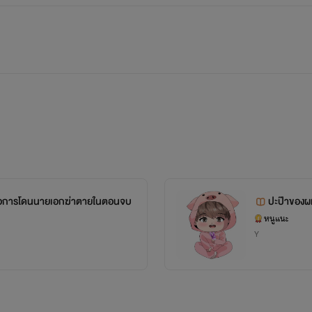
คือการโดนนายเอกฆ่าตายในตอนจบ
ปะป๊าของผม
หนูแนะ
Y