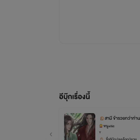
อีบุ๊กเรื่องนี้
สามี ข้ารวยกว่าท่าน
หนูแนะ
Y
ซื้ออีบุ๊กปลดล็อกนิยาย