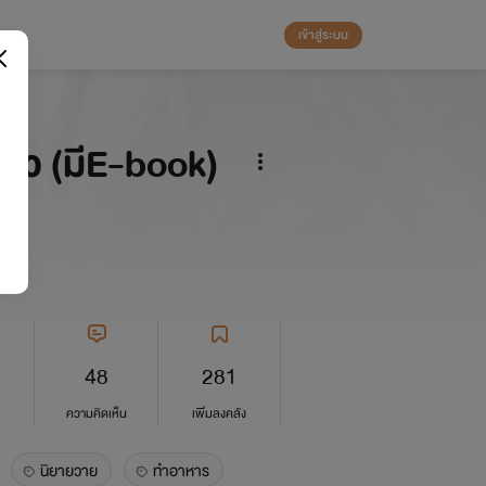
เข้าสู่ระบบ
แล้ว (มีE-book)
48
281
ความคิดเห็น
เพิ่มลงคลัง
นิยายวาย
ทำอาหาร