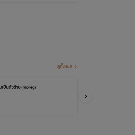
ดูทั้งหมด
เป็นตัวร้าย (mpreg)
ผม
หนู
Y