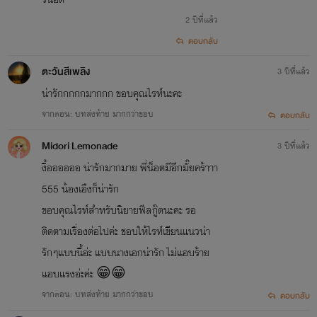
2 ปีที่แล้ว
ตอบกลับ
ตะวันสีเพลิง
3 ปีที่แล้ว
น่ารักกกกกมากกก ขอบคุณไรท์นะคะ
จากตอน: บทส่งท้าย มากกว่าชอบ
ตอบกลับ
Midori Lemonade
3 ปีที่แล้ว
งื้ออออออ น่ารักมากมาย พี่น็อตมีอีกมั๊ยคร้าาา
555 น้องเอืงก็น่ารัก
ขอบคุณไรท์สำหรับนิยายฟีลกู๊ดนะคะ รอ
ติดตามเรื่องต่อไปค่ะ ชอบให้ไรท์เขียนแนวน่า
รักๆแบบนี้อ่ะ แบบนางเอกน่ารัก ไม่แอบร้าย
แอบแรงอ่ะค่ะ 😁😁
จากตอน: บทส่งท้าย มากกว่าชอบ
ตอบกลับ