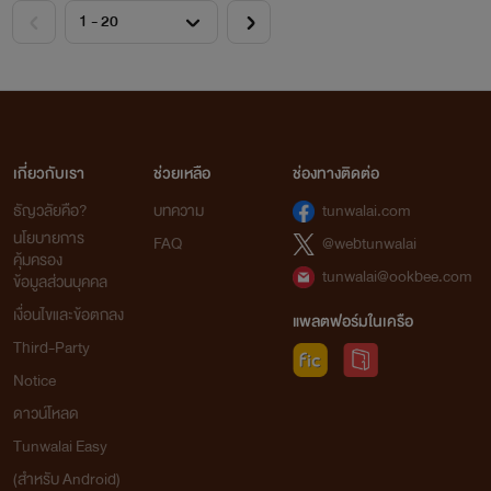
เกี่ยวกับเรา
ช่วยเหลือ
ช่องทางติดต่อ
ธัญวลัยคือ?
บทความ
tunwalai.com
นโยบายการ
FAQ
@webtunwalai
คุ้มครอง
tunwalai@ookbee.com
ข้อมูลส่วนบุคคล
เงื่อนไขและข้อตกลง
แพลตฟอร์มในเครือ
Third-Party
Notice
ดาวน์โหลด
Tunwalai Easy
(สำหรับ Android)