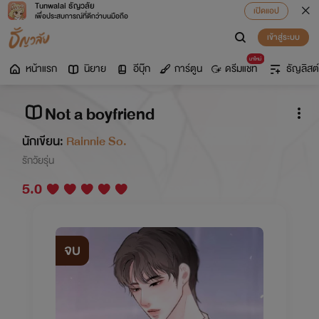
Tunwalai ธัญวลัย
เปิดแอป
เพื่อประสบการณ์ที่ดีกว่าบนมือถือ
เข้าสู่ระบบ
มาใหม่
หน้าแรก
นิยาย
อีบุ๊ก
การ์ตูน
ดรีมแชท
ธัญลิสต์
Not a boyfriend
นักเขียน:
Rainnie So.
รักวัยรุ่น
5.0
จบ