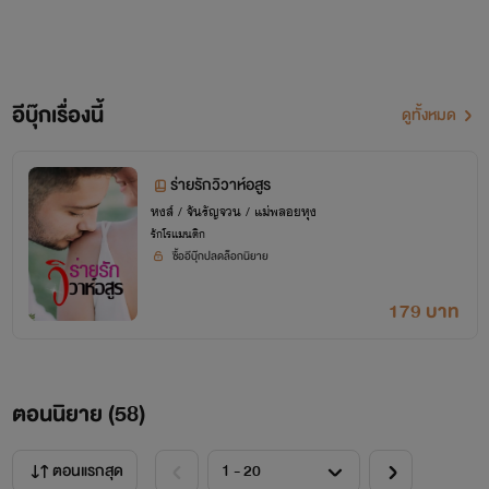
อีบุ๊กเรื่องนี้
ดูทั้งหมด
ร่ายรักวิวาห์อสูร
หงส์ / จันรัญจวน / แม่พลอยหุง
รักโรแมนติก
ซื้ออีบุ๊กปลดล็อกนิยาย
179 บาท
ตอนนิยาย (
58
)
ตอนแรกสุด