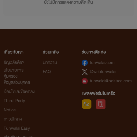
ยังไม่มีการแสดงความคิดเห็น
เกี่ยวกับเรา
ช่วยเหลือ
ช่องทางติดต่อ
ธัญวลัยคือ?
บทความ
tunwalai.com
นโยบายการ
FAQ
@webtunwalai
คุ้มครอง
tunwalai@ookbee.com
ข้อมูลส่วนบุคคล
เงื่อนไขและข้อตกลง
แพลตฟอร์มในเครือ
Third-Party
Notice
ดาวน์โหลด
Tunwalai Easy