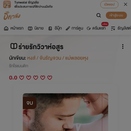
Tunwalai ธัญวลัย
เปิดแอป
เพื่อประสบการณ์ที่ดีกว่าบนมือถือ
เข้าสู่ระบบ
มาใหม่
หน้าแรก
นิยาย
อีบุ๊ก
การ์ตูน
ดรีมแชท
ธัญลิสต์
ร่ายรักวิวาห์อสูร
นักเขียน:
หงส์ / จันรัญจวน / แม่พลอยหุง
รักโรแมนติก
0.0
จบ