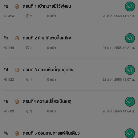
#2
ตอนที่ 1 เป้าหมายมีไว้พุ่งชน
‘’ มะไม่ดีกว่าคะ ‘’
494
2
0 หน้า
20 ธ.ค. 2558 14:17 น.
สาวใช้นึกเสียดาย มีแต่ของดีๆแพงๆทั้งนั้น แต่จะให้เอากลับไปใช้
คงขอบายดีกว่าของ ของคุณผู้หญิงนึกแล้วอย่างยุ่งเสียดีกว่า
#3
ตอนที่ 2 ด้านได้อายก็อดซิคะ
449
1
0 หน้า
21 ธ.ค. 2558 10:21 น.
ผมกลับมาที่เดิม ถ้าเลือกจะปล่อยเธอไปก็ต้องลืมให้หมด ตอนนี้
ความรักก็ไม่ช่วยให้กลับมาเป็นอย่างเดิม ถือซะว่า ... ผมกับเธอ
#4
ตอนที่ 3 ความหื่นที่คุณคู่ควร
ทำบุญกันมาแค่นี้
522
1
0 หน้า
22 ธ.ค. 2558 13:07 น.
‘’ ถ้าเป็นแบบนี้ตั้งแต่แรก ฉันจะไม่รักใครให้เสียเวลา ‘’
#5
ตอนที่4 ความเปรี้ยวเป็นเหตุ
503
2
0 หน้า
26 ธ.ค. 2558 14:54 น.
ไม่มีหรอก รักที่ไม่หวังผลตอบแทน .... ผมก็เคยคิดแบบนั้น แต่
สุดท้ายแล้วผมก็หวังให้เธอรัก
ตอบเช่นกัน
#6
ตอนที่ 5 อ่อยแทบตายแพ้คืนเดียว