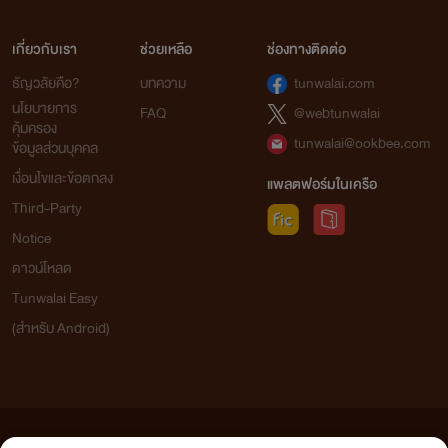
เกี่ยวกับเรา
ช่วยเหลือ
ช่องทางติดต่อ
ธัญวลัยคือ?
บทความ
tunwalai.com
นโยบายการ
FAQ
@webtunwalai
คุ้มครอง
tunwalai@ookbee.com
ข้อมูลส่วนบุคคล
เงื่อนไขและข้อตกลง
แพลตฟอร์มในเครือ
Third-Party
Notice
ดาวน์โหลด
Tunwalai Easy
(สำหรับ Android)