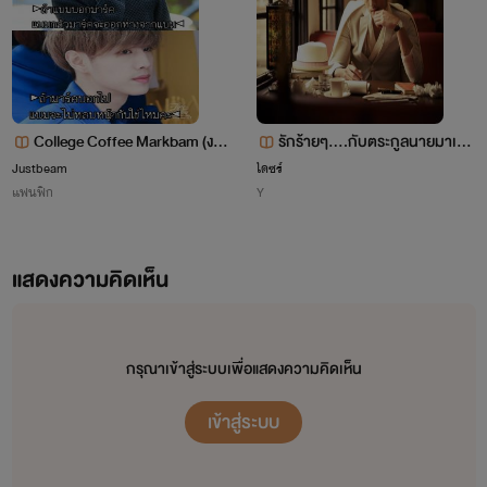
College Coffee Markbam (งด
รักร้ายๆ....กับตระกูลนายมาเฟี
อัพ+ปิดเรื่อง)
ยจอมโหด
Justbeam
ไดซร์
แฟนฟิก
Y
ใบบัว ( ผิงผิง )
แสดงความคิดเห็น
กรุณาเข้าสู่ระบบเพื่อแสดงความคิดเห็น
หญิงวัยสามสิบสองทำงานเป็นล่ามอิสระตามล่าหารักแท้มาทั้ง
ชีวิตเฝ้าคอยแต่วันที่จะเสียพรหมจรรย์ให้กับคนที่รัก
เข้าสู่ระบบ