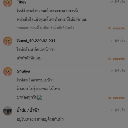
Tikgy
11 ปีที่แล้ว
ไรท์จ๋าหายไปนานแล้วนะคะมาเถอะค่ะเริ่ม
หน่วงในใจแล้วคุณอี้เหอทำแบบนี้ไม่น่ารักเลย
เด็กหนุ่มวัยยี่สิบสองปีที่จางอี้เหอเป็นคนอุปการะเอามาเลี้ยงและ
จากตอน: ตอนที่ 8 เย็นกว่าน้ำแข็งคือใบบัว
ตอบกลับ
เป็นคนที่จางอี้เหอไว้ใจมากที่สุด
Guest_49.229.92.231
11 ปีที่แล้ว
ไรท์กลับมาอัพเวๆน้าาาา
เค้ากำลังอินเลย
ตอบกลับ
Shutiya
11 ปีที่แล้ว
ไรท์เตอร์อย่าหายไปน๊าา
ค้างมากไม่รู้นางจะมาไม้ไหน
มาส่องทุกวัน
ตอบกลับ
น้ำฝน / น้ำฟ้า
11 ปีที่แล้ว
อยู่ไปเหอะ อยากอยู่ด้วยกันนัก