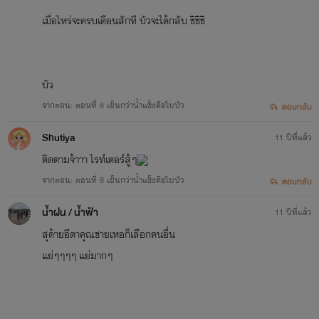
เมื่อไหร่จะครบเดือนสักที บัวจะได้กลับ ชิชิชิ
บัว
จากตอน: ตอนที่ 8 เย็นกว่าน้ำแข็งคือใบบัว
ตอบกลับ
เหม่ยชิง
Shutiya
11 ปีที่แล้ว
ติดตามจ้าาา ไรท์เตอร์สู้ๆ
จากตอน: ตอนที่ 8 เย็นกว่าน้ำแข็งคือใบบัว
ตอบกลับ
สาวน้อยตีนดอยที่จับพลัดจับผลู มาเป็นคุณนายน้อยในคฤหาสน์
น้ำฝน / น้ำฟ้า
11 ปีที่แล้ว
หลังใหญ่
สุด้ายอีตาคุณชายเหอก็เลือกคนอื่น
แย่ๆๆๆๆ แย่มากๆ