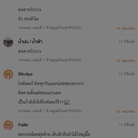
*** นิยายเรื่องนี้สร้างจากจินตนาการของผู้แต่งเท่านั้นนะคะ ***
สงสารบัวววว
บัว ทนทำไม
***สถานที่ในเรื่องและตัวละครล้วนแต่เป็นการตั้งสมมติขึ้นมาเอง
จากตอน: ตอนที่ 7 ด้านคูณด้านเท่ากับใบบัว
ตอบกลับ
ทั้งนั้นคะ ไม่ได้มีอยู่จริง แต่งตามความต้องการตัวเองล้วนๆคะ ถ้า
น้ำฝน / น้ำฟ้า
11 ปีที่แล้ว
มีข้อผิดพลาดตรงไหนไปขออภัยด้วยนะคะ พิมพ์ตกหล่นไปก็ขอ
สงสารบัวววว
ภัยด้วยคะ ***
จากตอน: ตอนที่ 7 ด้านคูณด้านเท่ากับใบบัว
ตอบกลับ
Shutiya
11 ปีที่แล้ว
ไรท์เตอร์ อัพทุกวันเลยน่ะค่ะชอบมากกก
*** อาจจะดูไม่เข้าที่เข้าทางบ้างนะคะ เพราะพึ่งลงเรื่องนี้เป็นครั้ง
ติดตามตั้งแต่ตอนแรกเลย
แรก ยอมรับทุกคำติชมนะคะ ***
เป็้นกำลังใจให้ไรท์เตอร์จ้าาา
จากตอน: ตอนที่ 7 ด้านคูณด้านเท่ากับใบบัว
ตอบกลับ
Pailin
11 ปีที่แล้ว
ชอบประโยคสุดท้าย เจ็บลึกถึงลำไส้ใหญ่มึ๊ย