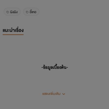
ผิงผิง
อี้เหอ
แนะนำเรื่อง
-ข้อมูลเบื้องต้น-
I'm 32 years old .
แสดงเพิ่มเติม