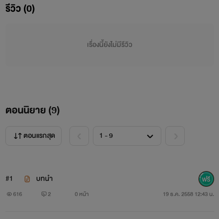
รีวิว (0)
‘’ นายท่านคะ จะให้ดิฉันทำอย่างไรกับของพวกนี้คะ ‘’
‘’ ทิ้ง ‘’
เรื่องนี้ยังไม่มีรีวิว
คิ้วเรียงเข้มสีดำคล้ายเจ้าของขนคิ้วงามตั้งใจปัดมัน แต่ทว่าขนคิ้ว
งามกลับเป็นของบุรุษร่างสูงโปร่ง หน้าคมยาวละม้ายคล้ายลูกครึ่ง
ตะวันตก สันจมูกโด่งยาวสะท้อนแสงแดดยามเย็นดูงามเหมือนถูก
ตอนนิยาย (
9
)
วาดขึ้นโดยพู่กันจีน
ตอนแรกสุด
‘’ ทิ้งหรอคะ ‘’
สาวใช้ตัวกลม ทำหน้าไม่เข้าใจ กล่องกระดาษใบใหญ่ ข้างในมีแต่
#1
บทนำ
ของคุณผู้หญิงคนเก่า
616
2
0 หน้า
19 ธ.ค. 2558 12:43 น.
‘’ หรือ เธอ จะเอาไปใช้ก็ตามใจ ‘’