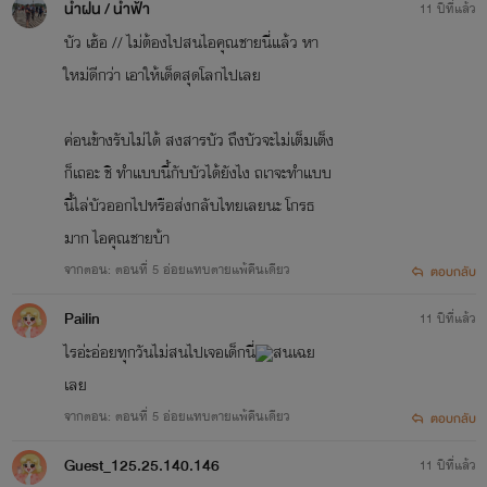
น้ำฝน / น้ำฟ้า
11 ปีที่แล้ว
บัว เฮ้อ // ไม่ต้องไปสนไอคุณชายนี่แล้ว หา
ใหม่ดีกว่า เอาให้เด็ดสุดโลกไปเลย
ค่อนข้างรับไม่ได้ สงสารบัว ถึงบัวจะไม่เต็มเต็ง
ก็เถอะ ชิ ทำแบบนี้กับบัวได้ยังไง ถเาจะทำแบบ
นี้ไล่บัวออกไปหรือส่งกลับไทยเลยนะ โกรธ
มาก ไอคุณชายบ้า
จากตอน: ตอนที่ 5 อ่อยแทบตายแพ้คืนเดียว
ตอบกลับ
Pailin
11 ปีที่แล้ว
ไรอ่ะอ่อยทุกวันไม่สนไปเจอเด็กนี่
สนเฉย
เลย
จากตอน: ตอนที่ 5 อ่อยแทบตายแพ้คืนเดียว
ตอบกลับ
Guest_125.25.140.146
11 ปีที่แล้ว