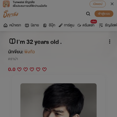
Tunwalai ธัญวลัย
เปิดแอป
เพื่อประสบการณ์ที่ดีกว่าบนมือถือ
เข้าสู่ระบบ
มาใหม่
หน้าแรก
นิยาย
อีบุ๊ก
การ์ตูน
ดรีมแชท
ธัญลิสต์
I'm 32 years old .
นักเขียน:
พิงกัว
ดราม่า
0.0