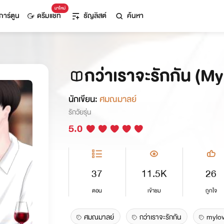
มาใหม่
การ์ตูน
ดรีมแชท
ธัญลิสต์
ค้นหา
กว่าเราจะรักกัน (
นักเขียน:
ศมณมาลย์
รักวัยรุ่น
5.0
37
11.5K
26
ตอน
เข้าชม
ถูกใจ
ศมณมาลย์
กว่าเราจะรักกัน
mylo