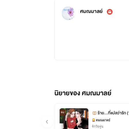
ศมณมาลย์
สวัสดีค่ะนักอ่านทุกท่าน
ไรท์ชื่อขิง นะคะ
นักอ่านสามารถเข้าไปพูดคุยกันได้ที่ เฟสบุ๊ค :
นิยายของ ศมณมาลย์
ขอบคุณที่ติดตามค่ะ
ร้าย...ที่แปลว่ารัก 
จบ
ขิง ศมณมาลย์
ศมณมาลย์
รักวัยรุ่น