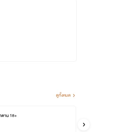
ดูทั้งหมด
ซาตาน 18+
จบ
ศมณ
รักโรแ