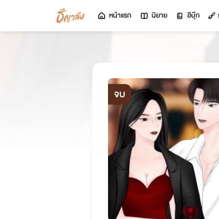
หน้าแรก
นิยาย
อีบุ๊ก
จบ