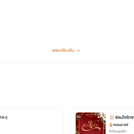
แสดงเพิ่มเติม
 ขิง ศมณมาลย์
(18+)
ซ่อนใจรัก
จบ
ศมณมาลย์
รักโรแมนติก