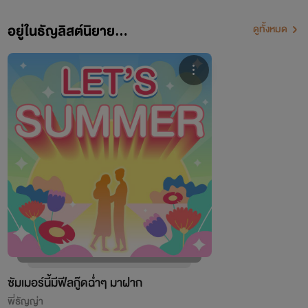
อยู่ในธัญลิสต์นิยาย...
ดูทั้งหมด
ซัมเมอร์นี้มีฟีลกู๊ดฉ่ำๆ มาฝาก
พี่ธัญญ่า