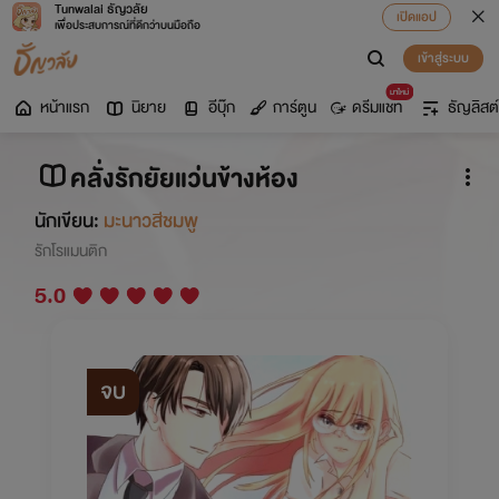
Tunwalai ธัญวลัย
เปิดแอป
เพื่อประสบการณ์ที่ดีกว่าบนมือถือ
เข้าสู่ระบบ
มาใหม่
หน้าแรก
นิยาย
อีบุ๊ก
การ์ตูน
ดรีมแชท
ธัญลิสต์
คลั่งรักยัยแว่นข้างห้อง
นักเขียน:
มะนาวสีชมพู
รักโรแมนติก
5.0
จบ