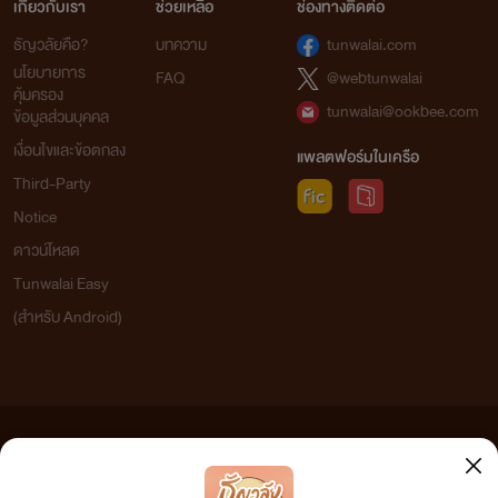
เกี่ยวกับเรา
ช่วยเหลือ
ช่องทางติดต่อ
ธัญวลัยคือ?
บทความ
tunwalai.com
นโยบายการ
FAQ
@webtunwalai
คุ้มครอง
tunwalai@ookbee.com
ข้อมูลส่วนบุคคล
เงื่อนไขและข้อตกลง
แพลตฟอร์มในเครือ
Third-Party
Notice
ดาวน์โหลด
Tunwalai Easy
(สำหรับ Android)
ข้อความที่ท่านได้อ่านจากเว็บไซต์นี้เกิดจากการเขียนโดยสาธารณชนและเผยแพร่โดยอัตโนมัติ ผู้ดูแล
เว็บไซต์แห่งนี้ไม่ได้เห็นด้วยและไม่ขอรับผิดชอบต่อข้อความใดๆ ทั้งสิ้น ดังนั้นผู้อ่านทุกท่านโปรดใช้