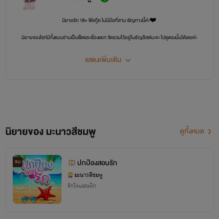
นิยายรัก 18+ ฟีลกู๊ด ไม่มีมือที่สาม เชิญทางนี้ค่ะ❤️
นิยายของไรท์มีทั้งแบบอ่านเป็นเซ็ตและเรื่องแยก จัดรวมไว้อยู่ในธัญลิสต์นะคะ ไปดูตรงนั้นได้เลยค่ะ
แสดงเพิ่มเติม
นิยายของ มะนาวสีชมพู
ดูทั้งหมด
ปกป้องสอนรัก
จบ
มะนาวสีชมพู
รักโรแมนติก