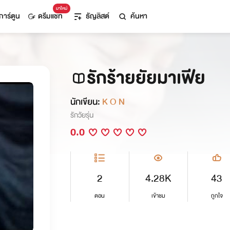
มาใหม่
การ์ตูน
ดรีมแชท
ธัญลิสต์
ค้นหา
รักร้ายยัยมาเฟีย
นักเขียน:
K O N
รักวัยรุ่น
0.0
2
4.28K
43
ตอน
เข้าชม
ถูกใจ