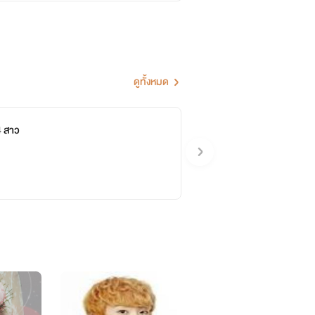
ดูทั้งหมด
4 สาว
อผับมาอะไรแปลว่าอะไรพอๆเรื่องนี้มาเข้า
ันดื่มได้ไม่เท่ารัยก็รู้สึกมึนๆหัวฉัน
งไม่ได้เปิดประตูมันรู้สึกปวดหัวแปลกๆ