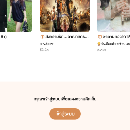
พรึ่บ!ใครดึงเเขนฉันว่ะ
"นี่นายจะพาฉันไปไหน"
(18+)
สงครามรัก...อาณาจักรสว
ซาตานทวงรัก1
"มาขายตัวไม่ใช่หรอป่ะ"
าท
กานต์ดารา
ฉันมันแค่วายร้าย/C
อีโรติก
ดราม่า
โอ๊ย ฉันยิ่งมึนหัวอยุ่ไอ้บ้าขายตัวบ้านนายสิ
"ฉันไม่ได้ขายตัว"
"อย่าเร่นตัวเรยน่าเอาเท่ารัยบอกมา"
กรุณาเข้าสู่ระบบเพื่อแสดงความคิดเห็น
"นี่!"
เข้าสู่ระบบ
"ให้ฟรีใช่ป่ะ งั้นไป"