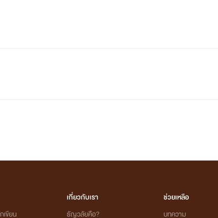
"เปิด "
มึนหัวอ่ะบอกเลยยังไม่หายอยุ่ตายแน่ๆ
เเกร๊ก! แกร๊ก!
เฮ้ย มันจะเข้ามาเเล้วอ่ะ
มันดึงตัวฉันออกไปเเล้วเอาไปโยนที่เตี่ยงเหมือนเดิมคนน่ะโว๊ย
"ปล่อยฉันไปเถอะ"
"ไม่ต้องมา ใสใส"
"ไอ้. อุ๊บ..."
เกี่ยวกับเรา
ช่วยเหลือ
กเขียน
ธัญวลัยคือ?
บทความ
ะเริ่มรุกมากขึ้นเเสรกเรียวลิ้นเข้ามาในปากฉันรู้สึกเหมือนเสื้อผ้าฉันเ