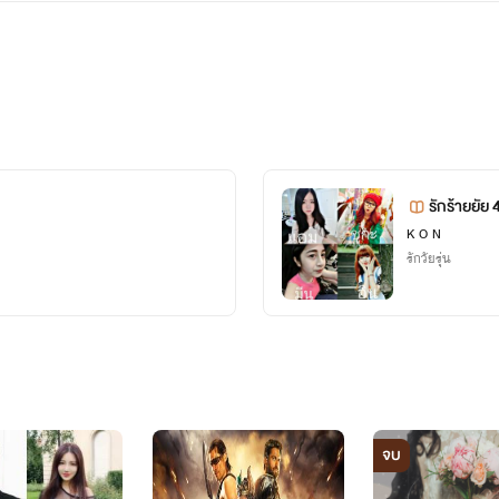
ท๊อป
มาเฟียโหดหื่น
รักร้ายยัย 
K O N
"อย่าเร่นตัวเลยน่า.เอาเท่ารัยบอกมา"
รักวัยรุ่น
บทนำ
๊งผับนี้ใหญ่พอๆกับผับน้องฉันเลยผับนี้ชื่อว่า big nam. ฉันงงกับชื่
ท่านั้นแหละทุกสายตามองหมดก้องี้คนมันสวย(หลงตัวเองมากอ่ะ:ไรท์)พอฉ
งแดงน่ะเเต่ก็ได้อยุ่.ฉันเดินออกมาหาเฟรอรารี่สุดสวยของฉันเเต่ยั
จบ
เลยเดินไปนั้งพักซักหน่อยเเต่ต้อง