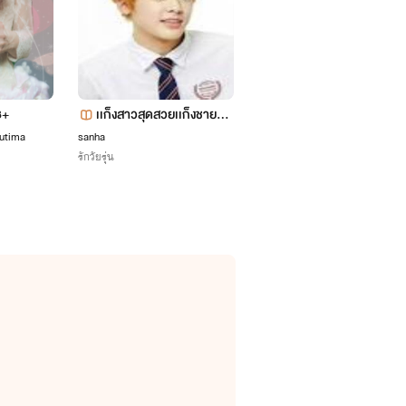
8+
เเก็งสาวสุดสวยเเก็งชายสุด
รัก
hutima
sanha
รักวัยรุ่น