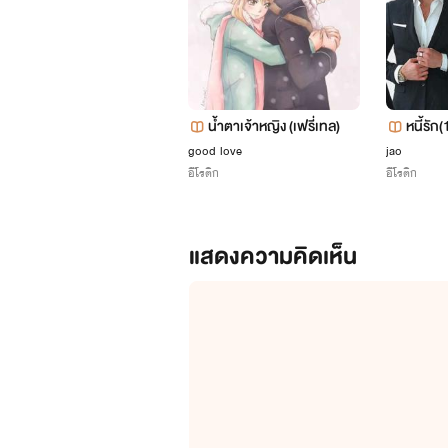
น้ำตาเจ้าหญิง (เฟรี่เทล)
หนี้รัก
good love
jao
อีโรติก
อีโรติก
แสดงความคิดเห็น