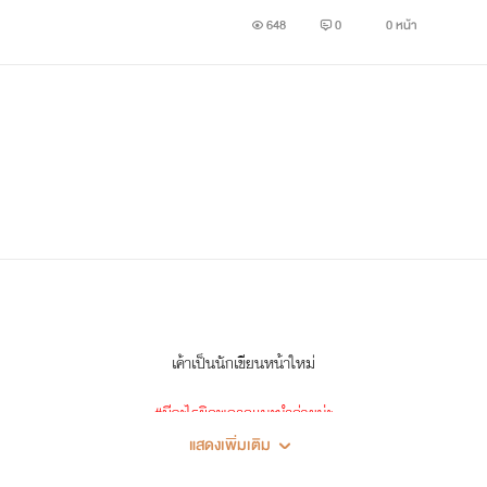
648
0
0 หน้า
พิน
เป็นมาเฟียอยู่ในเเก๊ง lce
"ฉันไม่ได้ขายตัว"
เค้าเป็นนักเขียนหน้าใหม่
#มีอะไรผิดพลาดเเนะนำด่วยน่ะ
แสดงเพิ่มเติม