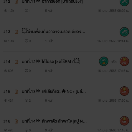
#12
บทที่.11⏩ อาการช็อก [ป่าเถื่อน💥]
1.2k
1
5 หน้า
16 เม.ย. 2565 08:29 น.
#13
💥อ่านพี่วินกับวาวาจบ.รวดเดียวจบ
💥อีบุ๊กมาแล้ว[NC+แน่น]
1.1k
0
1 หน้า
16 เม.ย. 2565 12:41 น.
#14
บทที่.12⏩ ได้โปรด [ชดใช้SM+💥]
หรือ
300
606
0
8 หน้า
16 เม.ย. 2565 17:15 น.
#15
บทที่.13⏩ แค่เลียก็แฉะ🔥NC+ [ปล่อย
400
น้ำร่านออกมาให้หมด]
424
2
8 หน้า
16 เม.ย. 2565 17:30 น.
#16
บทที่.14⏩ ลักพาตัว ลักพาใจ [สบู่ NC
300
+🔥]
428
0
9 หน้า
17 เม.ย. 2565 17:15 น.