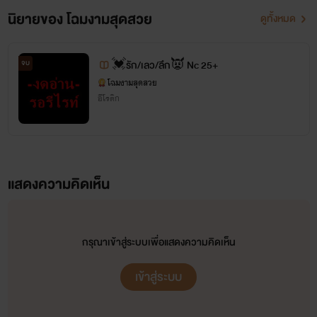
นิยายของ โฉมงามสุดสวย
ดูทั้งหมด
จบ
💓รัก/เลว/ลึก👿 Nc 25+
โฉมงามสุดสวย
อีโรติก
โฉมงาม
ชนะคดีมาแล้วหนึ่งครั้ง📣
รับคำขอโทษเป็นเงินสดเท่านั้น
นิยายของโฉม
ไม่เหมาะสมกับบุคคลที่ อายุต่ำกว่า 18 ปี
โปรดใช้สติแยกแยะ
แสดงความคิดเห็น
หากชื่นชอบได้โปรด
กดหัวใจ
และ
เก็บเพิ่มเข้าชั้น
ด้วยนะคะ
สามารถ
คอมเมนต์
ติเตือน ชมเชย ได้ตามความเหมาะสม
ขอบพระคุณ ที่ติดตาม นามปากกา :
โ
ฉมงามสุดสวย
กรุณาเข้าสู่ระบบเพื่อแสดงความคิดเห็น
เข้าสู่ระบบ