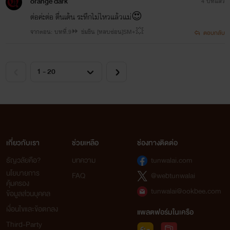
orange dark
4 ปีที่แล้ว
ต่อค่ะต่อ ตื่นเต้น ระทึกไม่ไหวแล้วแม่😍
จากตอน: บทที่.9⏩ ข่มขืน [หลบซ่อน]SM+💥
ตอบกลับ
เกี่ยวกับเรา
ช่วยเหลือ
ช่องทางติดต่อ
ธัญวลัยคือ?
บทความ
tunwalai.com
นโยบายการ
FAQ
@webtunwalai
คุ้มครอง
tunwalai@ookbee.com
ข้อมูลส่วนบุคคล
เงื่อนไขและข้อตกลง
แพลตฟอร์มในเครือ
Third-Party