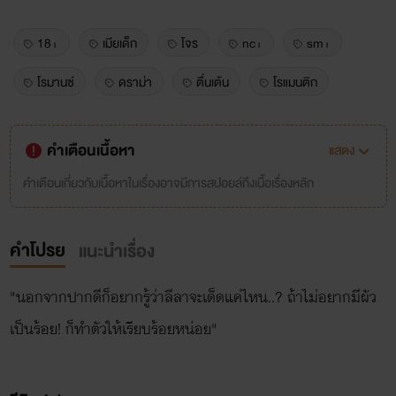
18+
เมียเด็ก
โจร
nc+
sm+
โรมานซ์
ดราม่า
ตื่นเต้น
โรแมนติก
คำเตือนเนื้อหา
แสดง
คำเตือนเกี่ยวกับเนื้อหาในเรื่องอาจมีการสปอยล์ถึงเนื้อเรื่องหลัก
คำโปรย
แนะนำเรื่อง
"นอกจากปากดีก็อยากรู้ว่าลีลาจะเด็ดแค่ไหน..? ถ้าไม่อยากมีผัว
เป็นร้อย! ก็ทำตัวให้เรียบร้อยหน่อย"