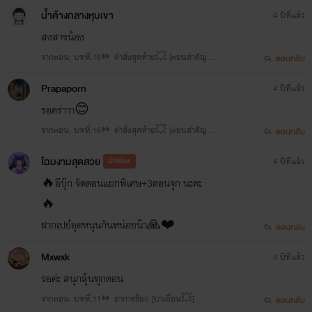
ณ์สะเทือนขวัญ]ตอนสำคัญมาก📌
น้ำค้างกลางหุบเขา
4 ปีที่แล้ว
สงสารน้อง
จากตอน: บทที่.16⏩ คำสั่งสุดท้าย💥 [ตอนสำคัญ
ตอบกลับ
📌]
Prapaporn
4 ปีที่แล้ว
รอคร่าาา😊
จากตอน: บทที่.16⏩ คำสั่งสุดท้าย💥 [ตอนสำคัญ
ตอบกลับ
📌]
โฉมงามสุดสวย
นักเขียน
4 ปีที่แล้ว
🔥อีบุ๊ก จัดตอนแยกพิเศษ+3ตอนจุก นะคะ
🔥
ฝากเปย์อุดหนุนกันหน่อยน๊า🙏❤️
ตอบกลับ
Mxwxk
4 ปีที่แล้ว
รอค่ะ สนุกลุ้นทุกตอน
จากตอน: บทที่.11⏩ อาการช็อก [ป่าเถื่อน💥]
ตอบกลับ