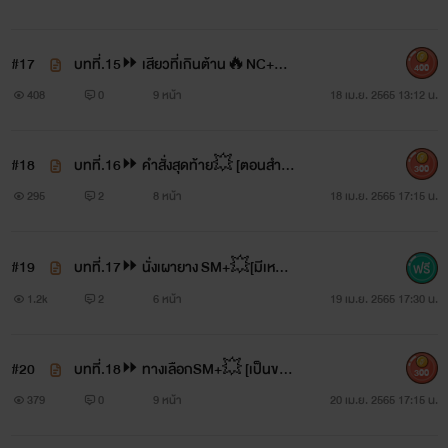
#17
บทที่.15⏩ เสียวที่เกินต้าน🔥NC+🔥
400
แทบตาย
408
0
9 หน้า
18 เม.ย. 2565 13:12 น.
#18
บทที่.16⏩ คำสั่งสุดท้าย💥 [ตอนสำคั
300
ญ📌]
295
2
8 หน้า
18 เม.ย. 2565 17:15 น.
#19
บทที่.17⏩ นั่งเผายาง SM+💥[มีเหตุก
ารณ์สะเทือนขวัญ]ตอนสำคัญมาก📌
1.2k
2
6 หน้า
19 เม.ย. 2565 17:30 น.
#20
บทที่.18⏩ ทางเลือกSM+💥 [เป็นของ
300
ฉัน]
379
0
9 หน้า
20 เม.ย. 2565 17:15 น.