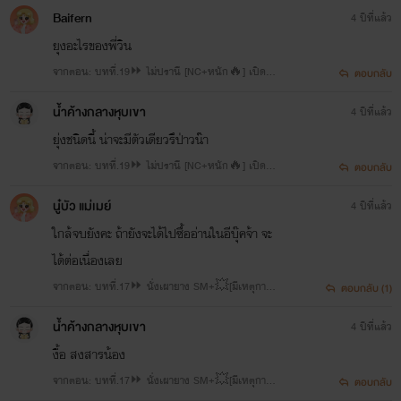
Baifern
4 ปีที่แล้ว
ยุงอะไรของพี่วิน
จากตอน: บทที่.19⏩ ไม่ปรานี [NC+หนัก🔥] เปิดซิ
ตอบกลับ
ง
น้ำค้างกลางหุบเขา
4 ปีที่แล้ว
ยุ่งชนิดนี้ น่าจะมีตัวเดียวรึป่าวน๊า
จากตอน: บทที่.19⏩ ไม่ปรานี [NC+หนัก🔥] เปิดซิ
ตอบกลับ
ง
นู๋บัว แม่เมย์
4 ปีที่แล้ว
ใกล้จบยังคะ ถ้ายังจะได้ไปซื้ออ่านในอีบุ๊คจ้า จะ
ได้ต่อเนื่องเลย
จากตอน: บทที่.17⏩ นั่งเผายาง SM+💥[มีเหตุการ
ตอบกลับ (1)
ณ์สะเทือนขวัญ]ตอนสำคัญมาก📌
น้ำค้างกลางหุบเขา
4 ปีที่แล้ว
งื้อ สงสารน้อง
จากตอน: บทที่.17⏩ นั่งเผายาง SM+💥[มีเหตุการ
ตอบกลับ