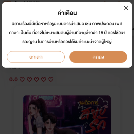
Tunwalai ธัญวลัย
เปิดแอป
เพื่อประสบการณ์ที่ดีกว่าบนมือถือ
คำเตือน
เข้าสู่ระบบ
นิยายเรื่องนี้มีเนื้อหาหรือรูปแบบการนำเสนอ เช่น ภาพประกอบ เพศ
มาใหม่
หน้าแรก
นิยาย
อีบุ๊ก
การ์ตูน
ดรีมแชท
ธัญลิสต์
ภาษา เป็นต้น ที่อาจไม่เหมาะสมกับผู้อ่านที่อายุต่ำกว่า 18 ปี ควรใช้วิจา
รณญาน ในการอ่านหรือควรได้รับคำแนะนำจากผู้ใหญ่
เผด็จการสยบรัก SM+20[ดุ🔞เถื่อน]
ยกเลิก
ตกลง
นักเขียน:
โฉมงามสุดสวย
อีโรติก
0.0