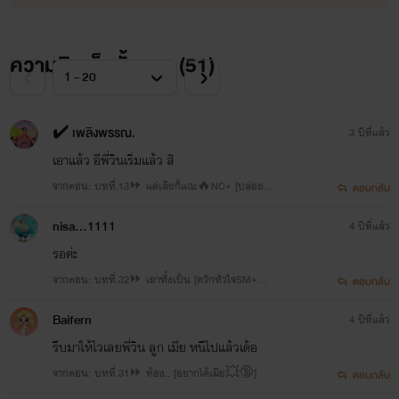
ความคิดเห็นทั้งหมด (
51
)
✔️ เพลิงพรรณ.
3 ปีที่แล้ว
เอาแล้ว อีพี่วินเริ่มแล้ว สิ
จากตอน: บทที่.13⏩ แค่เลียก็แฉะ🔥NC+ [ปล่อย
ตอบกลับ
น้ำร่านออกมาให้หมด]
nisa...1111
4 ปีที่แล้ว
รอค่ะ
จากตอน: บทที่.32⏩ เผาทั้งเป็น [ควักหัวใจSM+💥]
ตอบกลับ
ตอนสำคัญมาก📌
Baifern
4 ปีที่แล้ว
รีบมาให้ไวเลยพี่วิน ลูก เมีย หนีไปแล้วเด้อ
จากตอน: บทที่.31⏩ ท้อง.. [อยากได้เมีย💥🔞]
ตอบกลับ