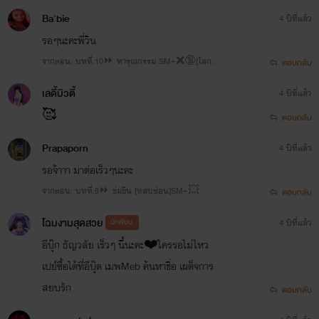
Ba'bie
4 ปีที่แล้ว
รอๆนะคะพี่วิน
จากตอน: บทที่.10⏩ ทารุณกรรม SM+❌🔞[โลกส
ตอบกลับ
วยงดอ่าน ]
เลดี้บิวตี้
4 ปีที่แล้ว
🥰
ตอบกลับ
Prapaporn
4 ปีที่แล้ว
รอจ้าาา มาต่อเร็วๆนะคะ
จากตอน: บทที่.9⏩ ข่มขืน [หลบซ่อน]SM+💥
ตอบกลับ
โฉมงามสุดสวย
นักเขียน
4 ปีที่แล้ว
อีบุ๊ก ธัญวลัย เร็วๆ นี้นะคะ❤️ใครรอไม่ไหว
เปย์ซื้อได้ที่อีบุ๊ด เมพMeb ค้นหาชื่อ เผด็จการ
สยบรัก
ตอบกลับ