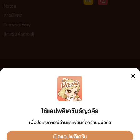
Notice
ดาวน์โหลด
Tunwalai Easy
(สำหรับ Android)
ข้อความที่ท่านได้อ่านจากเว็บไซต์นี้เกิดจากการเขียนโดยสาธารณชนและเผยแพร่โดยอัตโนมัติ ผู้ดูแล
เว็บไซต์แห่งนี้ไม่ได้เห็นด้วยและไม่ขอรับผิดชอบต่อข้อความใดๆ ทั้งสิ้น ดังนั้นผู้อ่านทุกท่านโปรดใช้
วิจารณญาณในการกลั่นกรองด้วยตนเอง และหากท่านพบข้อความใดๆ ที่ขัดต่อกฎหมายและศีลธรรม
กรุณาแจ้งมาที่ tunwalai@ookbee.com เพื่อทีมงานจะได้ดำเนินการในทันที ทั้งนี้ ทางเว็บไซต์ขอสงวน
ลิขสิทธิ์ตามพระราชบัญญัติลิขสิทธิ์ (ฉบับเพิ่มเติม) พ.ศ.2558
ใช้แอปพลิเคชันธัญวลัย
เพื่อประสบการณ์อ่านและเขียนที่ดีกว่าบนมือถือ
เปิดแอปพลิเคชัน