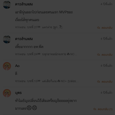
ดาวล้านแสง
4 ปีที่แล้ว
เอาอินุ่นออกไปก่อนเลยคนแรก MVPของ
เรื่องได้ทุกคนเลย
จากตอน: บทที่.27⏩ แตกต่าง [ลูก..❓]
ตอบกลับ
ดาวล้านแสง
4 ปีที่แล้ว
เหี้ยมากกกก อห.พีค
จากตอน: บทที่.24⏩ ปลุกอารมณ์กระหาย🔥NC
ตอบกลับ
+🔥[เมียเก่า]
Ao
4 ปีที่แล้ว
ดี
จากตอน: บทที่.13⏩ แค่เลียก็แฉะ🔥NC+ [ปล่อย
ตอบกลับ
น้ำร่านออกมาให้หมด]
บุตร
4 ปีที่แล้ว
ทำไมธัญเปลี่ยนวิธีเติมเหรียญงืออออยุ่งยาก
มากเลย😣😣
ตอบกลับ (1)