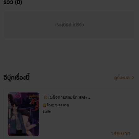
รีวิว (0)
เรื่องนี้ยังไม่มีรีวิว
อีบุ๊กเรื่องนี้
ดูทั้งหมด
เผด็จการสยบรัก SM+20
[ดุ🔞เถื่อน]
โฉมงามสุดสวย
อีโรติก
149 บาท