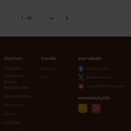
เกี่ยวกับเรา
ช่วยเหลือ
ช่องทางติดต่อ
ธัญวลัยคือ?
บทความ
tunwalai.com
นโยบายการ
FAQ
@webtunwalai
คุ้มครอง
tunwalai@ookbee.com
ข้อมูลส่วนบุคคล
เงื่อนไขและข้อตกลง
แพลตฟอร์มในเครือ
Third-Party
Notice
ดาวน์โหลด