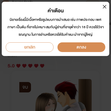
Tunwalai ธัญวลัย
เปิดแอป
เพื่อประสบการณ์ที่ดีกว่าบนมือถือ
คำเตือน
เข้าสู่ระบบ
นิยายเรื่องนี้มีเนื้อหาหรือรูปแบบการนำเสนอ เช่น ภาพประกอบ เพศ
มาใหม่
หน้าแรก
นิยาย
อีบุ๊ก
การ์ตูน
ดรีมแชท
ธัญลิสต์
ภาษา เป็นต้น ที่อาจไม่เหมาะสมกับผู้อ่านที่อายุต่ำกว่า 18 ปี ควรใช้วิจา
รณญาน ในการอ่านหรือควรได้รับคำแนะนำจากผู้ใหญ่
ยัยลูกหมาของไอดอลมาเฟีย
ยกเลิก
ตกลง
นักเขียน:
ใบละบาท
อีโรติก
5.0
จบ